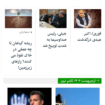
02 مرداد 1405
02 مرداد 1405
02 مرداد 1405
فوری/ اکبر
جبلی، رئیس
اینفوگرافی:
عبدی درگذشت
صداوسیما به
ریشه گیاهان تا
شدت توبیخ شد
چه عمقی در
خاک نفوذ می
کنند؟ رازهای
زیرزمین!
۰۱ اردیبهشت ۱۴۰۴ تکتم نیوز