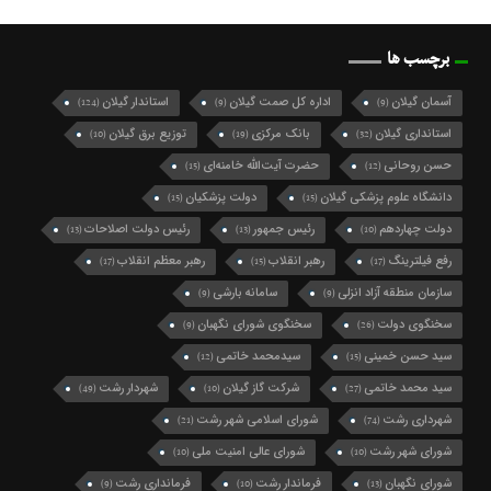
حسن روحانی
حضرت آیت‌الله خامنه‌ای
(15)
(12)
دانشگاه علوم پزشکی گیلان
دولت پزشکیان
(15)
(15)
دولت چهاردهم
رئیس جمهور
رئیس دولت اصلاحات
(13)
(13)
(10)
رفع فیلترینگ
رهبر انقلاب
رهبر معظم انقلاب
(17)
(15)
(17)
سازمان منطقه آزاد انزلی
سامانه بارشی
(9)
(9)
سخنگوی دولت
سخنگوی شورای نگهبان
(9)
(26)
سید حسن خمینی
سیدمحمد خاتمی
(12)
(15)
سید محمد خاتمی
شرکت گاز گیلان
شهردار رشت
(49)
(10)
(27)
شهرداری رشت
شورای اسلامی شهر رشت
(21)
(74)
شورای شهر رشت
شورای عالی امنیت ملی
(10)
(10)
شورای نگهبان
فرماندار رشت
فرمانداری رشت
(9)
(10)
(13)
فعال سیاسی اصلاح طلب
فعال سیاسی اصلاح‌طلب
(10)
(16)
قانون حجاب
مجلس شورای اسلامی
(10)
(12)
مسعود پزشکیان
منطقه آزاد انزلی
(48)
(23)
نمایندگان مجلس
هواشناسی گیلان
وزیر اقتصاد
(11)
(19)
(12)
وزیر کشور
پلیس راهور فراجا
کالابرگ الکترونیکی
(11)
(9)
(9)