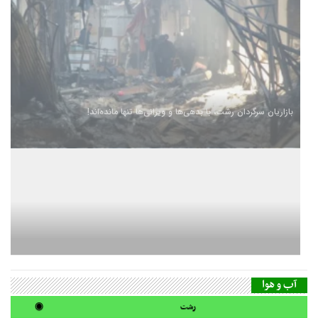
بازاریان سرگردان رشت، با بدهی‌ها و ویرانی‌ها تنها مانده‌اند!
آب و هوا
رشت
◉
21°
partly cloudy
18:50 +0330
05:30