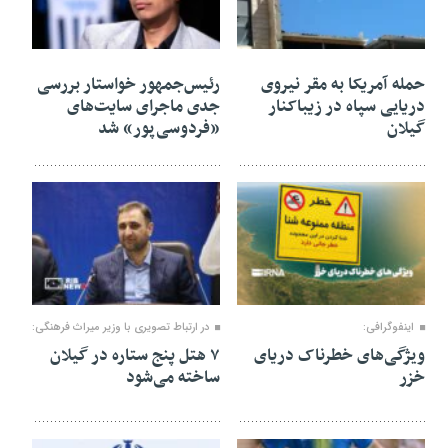
02 مرداد 1405
02 مرداد 1405
حمله آمریکا به مقر نیروی
رئیس‌جمهور خواستار بررسی
دریایی سپاه در زیباکنار
جدی ماجرای سایت‌های
گیلان
«فردوسی‌پور» شد
29 تیر 1405
29 تیر 1405
اینفوگرافی:
در ارتباط تصویری با وزیر میراث فرهنگی:
ویژگی‌های خطرناک دریای
۷ هتل پنج ستاره در گیلان
خزر
ساخته می‌شود