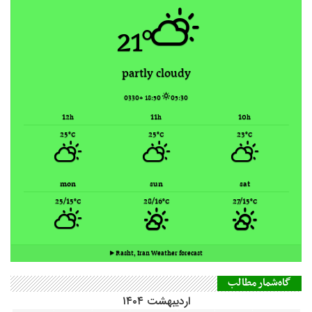
12
11
10
h
h
h
25
25
23
°C
°C
°C
mon
sun
sat
25/15
28/16
27/15
°C
°C
°C
Rasht, Iran ▸
Weather forecast
گاه‌شمار مطالب
اردیبهشت ۱۴۰۴
ش
ی
د
س
چ
پ
ج
3
2
5
4
1
12
11
10
9
8
7
6
19
18
17
16
15
14
13
26
23
25
24
22
21
20