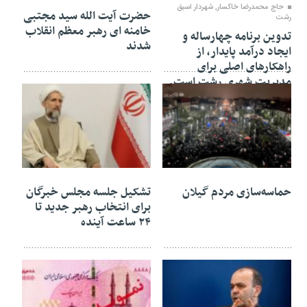
حاج محمدرضا خاکسار, شهردار اسبق
حضرت آیت الله سید مجتبی
رشت
خامنه ای رهبر معظم انقلاب
تدوین برنامه چهارساله و
شدند
ایجاد درآمد پایدار، از
راهکارهای اصلی برای
مدیریت شهری رشت است.
16 اسفند 1404
16 اسفند 1404
حماسه‌سازی مردم گیلان
تشکیل جلسه مجلس خبرگان
برای انتخاب رهبر جدید تا
۲۴ ساعت آینده