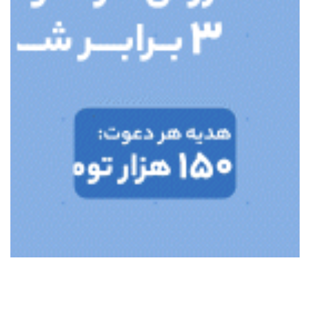
برچسب ها
آسمان گیلان
اداره کل صمت گیلان
استاندار گیلان
(124)
(9)
(9)
استانداری گیلان
بانک مرکزی
توزیع برق گیلان
(10)
(19)
(32)