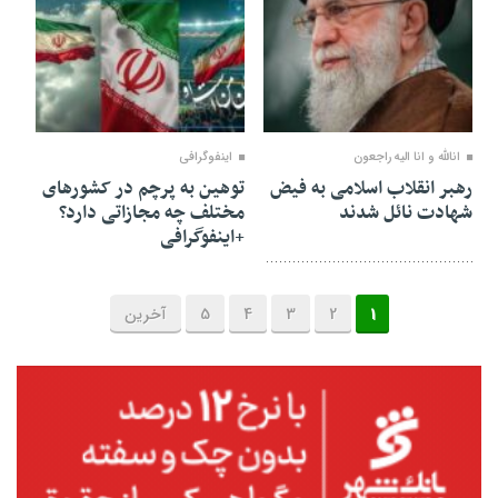
10 اسفند 1404
07 اسفند 1404
انالله و انا الیه راجعون
اینفوگرافی
رهبر انقلاب اسلامی به فیض
توهین به پرچم در کشورهای
شهادت نائل شدند
مختلف چه مجازاتی دارد؟
+اینفوگرافی
1
2
3
4
5
آخرین