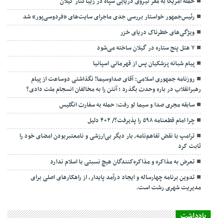
حمله آمریکا به مقر نیروی دریایی سپاه در زیباکنار گیلان
رئیس‌جمهور خواستار بررسی جدی ماجرای سایت‌های «فردوسی‌پور» شد
ویژگی‌های خطرناک دریای خزر
۷ هتل پنج ستاره در گیلان ساخته می‌شود
پیام شبانه پزشکیان پس از قهرمانی اسپانیا
روزنامه جمهوری اسلامی: آقای صداوسیما! نگذاشتی دوساعت از پیام
رهبرانقلاب در باره وحدت بگذرد ؛ آنتن را به مخالفان انسجام ملت دادی؟
سابقه مجری صدا و سیما لو رفت: حمله به سفارت انگلیس
چرا امام قطعنامه ۵۹۸ را پذیرفت؟/ ۲+۴ دلیل
ترامپ با نقض تفاهم‌نامه، بار دیگر بی‌ارزشی و نامعتبربودن امضای خود را
ثابت کرد
تعرض به مذاکره و مذاکره‌کنندگان هیچ نسبتی با اسلام ندارد
تدوین برنامه چهارساله و ایجاد درآمد پایدار، از راهکارهای اصلی برای
مدیریت شهری رشت است.
یادداشت