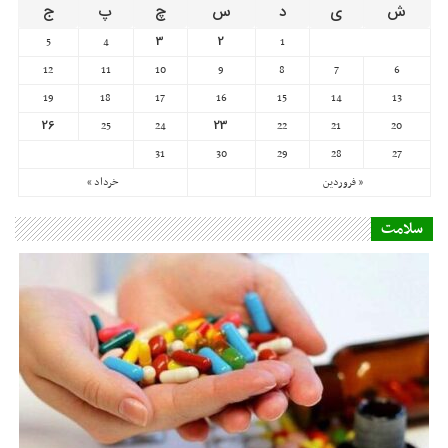
31
30
29
28
27
« فروردین
خرداد »
سلامت
آیا مصرف دارو بعد از تاریخ انقضا خطرناک است؟