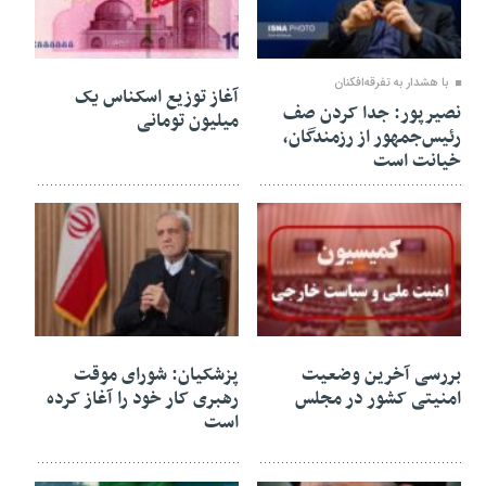
16 اسفند 1404
12 اسفند 1404
با هشدار به تفرقه‌افکنان
آغاز توزیع اسکناس یک
نصیرپور: جدا کردن صف
میلیون تومانی
رئیس‌جمهور از رزمندگان،
خیانت است
10 اسفند 1404
10 اسفند 1404
بررسی آخرین وضعیت
پزشکیان: شورای موقت
امنیتی کشور در مجلس
رهبری کار خود را آغاز کرده
است