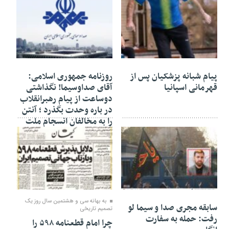
29 تیر 1405
29 تیر 1405
پیام شبانه پزشکیان پس از
روزنامه جمهوری اسلامی:
قهرمانی اسپانیا
آقای صداوسیما! نگذاشتی
دوساعت از پیام رهبرانقلاب
در باره وحدت بگذرد ؛ آنتن
را به مخالفان انسجام ملت
دادی؟
28 تیر 1405
27 تیر 1405
به بهانه سی و هشتمین سال روز یک
سابقه مجری صدا و سیما لو
تصمیم تاریخی
رفت: حمله به سفارت
چرا امام قطعنامه ۵۹۸ را