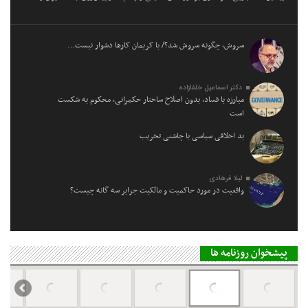
سروش، چگونه سروش شد؟/ با کریمان کارها دشوار نیست…
دکتر اسماعیل خلفازاده
مبارزه با فساد، بدون اصلاح ساختار حکمرانی، محکوم به شکست
است
بد اخلاقی سیاسی با چاشنی تخریب
لیلا فرهادی
واقعیت در مورد حاکمیت و مالکیت جزایر سه گانه چیست؟
پیشخوان روزنامه ها