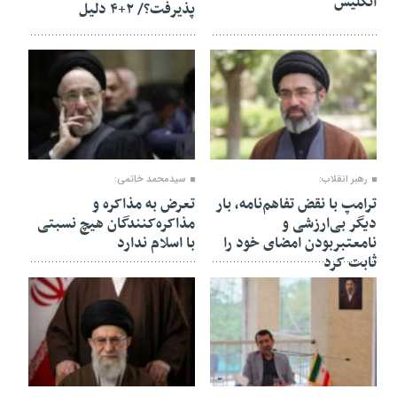
انگلیس
پذیرفت؟/ ۲+۴ دلیل
27 تیر 1405
23 تیر 1405
رهبر انقلاب:
سیدمحمد خاتمی:
ترامپ با نقض تفاهم‌نامه، بار
تعرض به مذاکره و
دیگر بی‌ارزشی و
مذاکره‌کنندگان هیچ نسبتی
نامعتبربودن امضای خود را
با اسلام ندارد
ثابت کرد
16 فروردین 1405
18 اسفند 1404