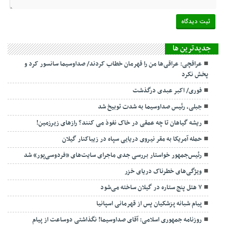
جديدترين ها
عراقچی: عراقی‌ها من را قهرمان خطاب کردند/ صداوسیما سانسور کرد و
پخش نکرد
فوری/ اکبر عبدی درگذشت
جبلی، رئیس صداوسیما به شدت توبیخ شد
ریشه گیاهان تا چه عمقی در خاک نفوذ می کنند؟ رازهای زیرزمین!
حمله آمریکا به مقر نیروی دریایی سپاه در زیباکنار گیلان
رئیس‌جمهور خواستار بررسی جدی ماجرای سایت‌های «فردوسی‌پور» شد
ویژگی‌های خطرناک دریای خزر
۷ هتل پنج ستاره در گیلان ساخته می‌شود
پیام شبانه پزشکیان پس از قهرمانی اسپانیا
روزنامه جمهوری اسلامی: آقای صداوسیما! نگذاشتی دوساعت از پیام