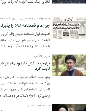
انقلابی جنگ طلب" برنامه "به وقت ایران" ب
28 تیر 1405
به بهانه سی و هشتمین سال روز یک تصمیم
چرا امام قطعنامه ۵۹۸ را پذیرفت؟/ ۲+۴ دلیل
اهمیت قبول قطعنامه ترجیح واقع گرایی 
27 تیر 1405
البته در حال حاضر هم نمی توان با استناد 
یادداشت تفاهم امضا شده، آن هم بعد از ت
رهبر انقلاب:
ترامپ با نقض تفاهم‌نامه، بار د
ثابت کرد
27 تیر 1405
رهبر معظم انقلاب فرمودند: همزمان با ح
بزرگ نسبت به تفاهم‌نامه امضا شده بین رئ
ثابت کرد که امضای رئیس‌جمهور امریکا 
وحشی‌گری، اجزاء لاینفک مرام و مسلک آمر
سیدمحمد خاتمی: