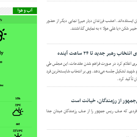
آب و هوا
رش
یران ایستاده‌اند. امشب فرزندان دیار میرزا نمایی دیگر از حضور
 خیبر شکن «یا علی مولا » به نمایش گذاشتند.
dy
رهبر جدید تا ۲۴ ساعت آینده
30
بری اعلام کرد در صورت فراهم شدن مقدمات، این مجلس طی
ام شهید تشکیل جلسه می‌دهد. وی بر انتخاب شایسته‌ترین فرد
ن تأکید کرد.
bar
10
h
مهور از رزمندگان، خیانت است
23
°C
ر فردی که صف ریس جمهور را از صف رزمندگان میدان جدا
sat
27/15
°C