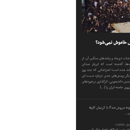
ض خاموش نمی‌شود؟
اضات دی‌ماه و پیامد‌های سنگین آن، از
شت‌ها، گذشته است که این‌بار صدای
بلند شده است؛ اعتراضاتی که چند روز
دیگر پرسش‌های جدی درباره نسبت این
یشین دانشجویی، اثرگذاری برخورد‌های
روی جامعه ایران را […]
ه سروش شد؟/ با کریمان کارها
ست…
یل خلفازاده
ساد، بدون اصلاح ساختار حکمرانی،