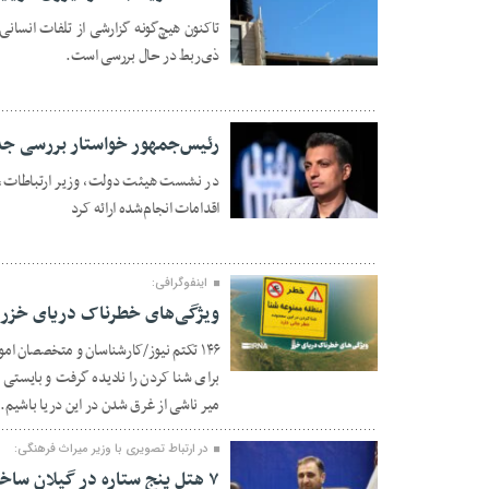
تاکنون هیچ‌گونه گزارشی از تلفات انسا
ذی‌ربط در حال بررسی است.
02 مرداد 1405
رئیس‌جمهور خواستار بررسی ج
در نشست هیئت دولت، وزیر ارتباطات، گ
اقدامات انجام‌شده ارائه کرد
02 مرداد 1405
اینفوگرافی:
ویژگی‌های خطرناک دریای خزر
۱۴۶ تکتم نیوز/کارشناسان و متخصصان ا
29 تیر 1405
برای شنا کردن را نادیده گرفت و بایستی 
میر ناشی از غرق شدن در این دریا باشیم.
در ارتباط تصویری با وزیر میراث فرهنگی:
۷ هتل پنج ستاره در گیلان ساخته می‌شود