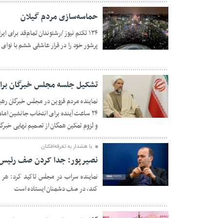
حماسه‌سازی مردم گیلان
۱۳۴ تکتم نیوز /رشتوندان تمام‌قد برای ا
پرشور خود را در قرار عاشقی ششم با نوای
16 اسفند 1404
تشکیل جلسه مجلس خبرگان برای انتخاب 
نماینده مردم قزوین در مجلس خبرگان ره
۲۴ ساعت آینده برای انتخاب جانشین ام
16 اسفند 1404
و لزوم تمکین همگان از تصمیم نهایی خبرگا
با هشدار به تفرقه‌افکنان
نصیرپور: جدا کردن صف رئیس‌ج
نماینده سراب در مجلس‌ تاکید کرد: ه
16 اسفند 1404
کند، در صف دشمنان‌ ایستاده است