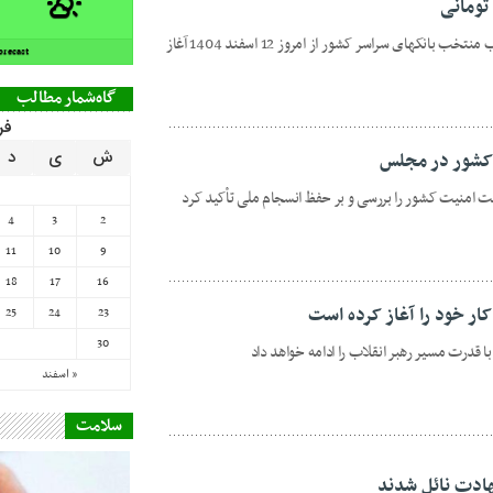
تومانی
توزیع اسکناس یک میلیون تومانی در شعب منتخب بانکهای سراسر کشور از امروز 12 اسفند 1404 آغاز
orecast
گاه‌شمار مطالب
فرو
ش
ی
د
کشور در مجلس
امنیت کشور را بررسی و بر حفظ انسجام ملی تأکید کرد
4
3
2
11
10
9
18
17
16
ر خود را آغاز کرده است
25
24
23
30
درت مسیر رهبر انقلاب را ادامه خواهد داد
« اسفند
سلامت
هادت نائل شدند