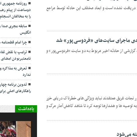
روزنامه جمهوری ا
نی دریافت نشده است و ابعاد مختلف این حادثه توسط مراجع
دوساعت از پیام رهبر
را به مخالفان انسجا
سابقه مجری صدا و
انگلیس
دی ماجرای سایت‌های «فردوسی‌پور» شد
چرا امام قطعنامه ۵۹۸ را پذیرفت؟/ ۲+۴ دلیل
زارشی از حادثه اخیر مربوط به دو سایت «فردوسی‌پور» و
ترامپ با نقض تفاهم
نامعتبربودن امضای خ
تعرض به مذاکره و 
ندارد
تدوین برنامه چهارس
راهکارهای اصلی بر
مور نجات غریق معتقدند نباید ویژگی های خطرناک دریای خزر
به توصیه ها و هشدارها توجه کرد تا شاهد کاهش آمار مرگ و
یادداشت