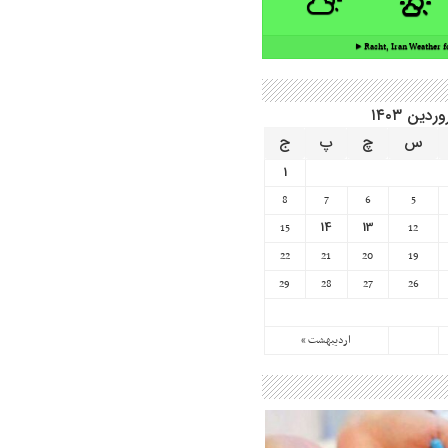
Rasht, Iran ▸
Weather f
ردین ۱۴۰۳
س
چ
پ
ج
1
8
7
6
5
14
13
15
12
22
21
20
19
29
28
27
26
اردیبهشت »