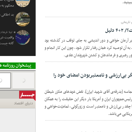
بینید.
محکوم به
بد اخلاقی 
 تاریخی
لیلا فرهاد
واقعیت در 
بر آرمان خواهی و دور اندیشی به جای توقف در گذشته بود
گانه چیست
به آن توصیه کرد همان رفتار تکرار شود، چون این کار انجام و
رور رهبری و فرماندهان و کشتن شهروندان عادی.
پیشخوان روزنامه ه
یگر بی‌ارزشی و نامعتبربودن امضای خود را
ماسه [بدرقه‌ی آقای شهید ایران]، نقض عهدهای مکرّر شیطان
یس‌جمهوران ایران و آمریکا بار دیگر این حقیقت را به همگان
چقدر بی‌ارزش و نامعتبر است و زورگوئی، تمامیّت‌خواهی و
یکایی می‌باشد.