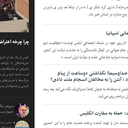
سرمایه‌گذاری گردشگری که در ارتباط تصویری با وزیر
انی اسپانیا
چرا چرخه اعترا
اب کاربری خود در شبکه اجتماعی ایکس نوشت:«موفقیت تیم
ی جام جهانی در کمال شایستگی را به ملت و دولت این کشور
ست اسپانیا شادمانی ملت و دولت ایران است.»
کمتر از یک ماه از اعتر
جان‌باختگان تا بازدا
اعتراض از دانشگاه‌ها 
 صداوسیما! نگذاشتی دوساعت از پیام
است ادامه دارد و بار 
 ؛ آنتن را به مخالفان انسجام ملت دادی؟
حرکت‌ها با جنبش‌های پ
امنیتی و چشم‌انداز پیش‌
ن به منفذها به عنوان نقاط استراتژیک نگاه می‌کند چه رسد
 برنامه‌ریزی می‌کند.
سروش، چگون
دشوار نی
: حمله به سفارت انگلیس
د ساز و تهیه کننده برنامه خشت خام را با این "مجری
دکتر اسماع
مبارزه با ف