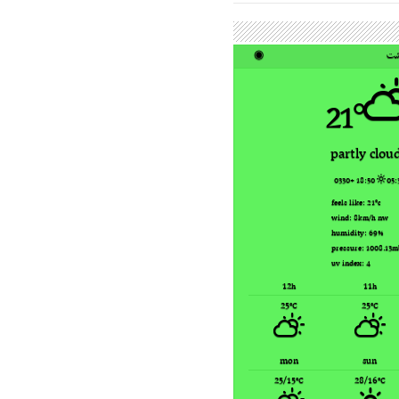
ت
◉
21°
partly clou
18:50 +0330
05:
feels like: 21
°c
wind: 8
nw
km/h
humidity: 69
%
pressure: 1008.13
m
uv index: 4
12
11
h
h
25
25
°C
°C
mon
sun
25/15
28/16
°C
°C