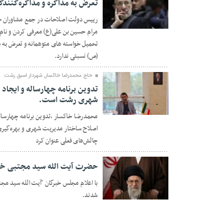
تعرض به مذاکره و مذاکره‌کنندگ
رییس دولت اصلاحات در جمع مشاوران خو
23 تیر 1405
مرام حسین بن علی(ع) معرفی کردن و نام ح
تحمیل خواسته های متوهمانه و تعرض به م
(ص) نسبتی ندارد.
حاج محمدرضا خاکسار, شهردار اسبق رشت
تدوین برنامه چهارساله و ایجاد 
شهری رشت است.
16 فروردین 1405
محمدرضا خاکسار ،تدوین برنامه چهارساله، 
اصلاح ساختار مدیریت شهری و بهره‌گیری 
چالش‌های فعلی عنوان کرد
حضرت آیت الله سید مجتبی خام
با اعلام مجلس خبرگان "آیت الله سید مج
شدند.
18 اسفند 1404