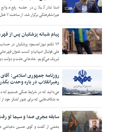
استاندار گیلان در جلسه رفع موانع 
29 تیر 1405
میراث‌فرهنگی برگزار شد، از ساخت ۷ هتل پنج ستاره در استان خبر داد.
پیام شبانه پزشکیان پس از قهرم
۷۶ تکتم نیوز/مسعود پزشکیان در حس
ملی فوتبال اسپانیا و کسب عنوان قهرمان
29 تیر 1405
تبریک می‌گویم. شادمانی ملت و دولت دو
روزنامه جمهوری اسلامی: آقای
رهبرانقلاب در باره وحدت بگذرد
می‌دانید که در شرایط جنگی هستیم که دشم
29 تیر 1405
به شکاف‌هایی که برای عبور لشکر خود از آن
سابقه مجری صدا و سیما لو رفت
بخشی از گفت و گوی حسین دهباشی مستن