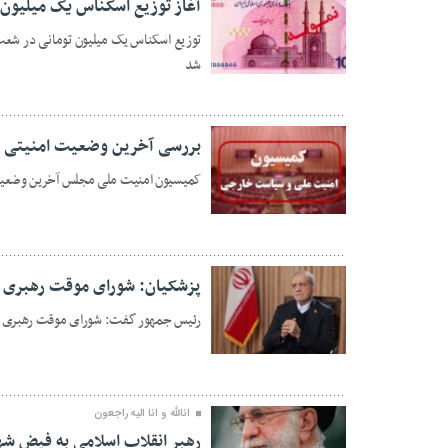
آغاز توزیع اسکناس یک میلیون 
شد
12 اسفند 1404
بررسی آخرین وضعیت امنیتی 
کمیسیون امنیت ملی مجلس آخرین وضعیت 
10 اسفند 1404
پزشکیان: شورای موقت رهبری کا
رئیس جمهور گفت: شورای موقت رهبری با ق
10 اسفند 1404
انالله و انا الیه راجعون
رهبر انقلاب اسلامی به فیض ش