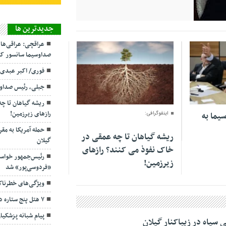
جديدترين ها
عراقچی: عراقی‌ها
صداوسیما سانسور کر
فوری/ اکبر عبدی
جبلی، رئیس صداو
02 مرداد 1405
ریشه گیاهان تا چ
رازهای زیرزمین!
یما به
اینفوگرافی:
حمله آمریکا به مقر
ریشه گیاهان تا چه عمقی در
گیلان
خاک نفوذ می کنند؟ رازهای
رئیس‌جمهور خواس
زیرزمین!
«فردوسی‌پور» شد
ویژگی‌های خطرنا
۷ هتل پنج ستاره در گیلان ساخته می‌شود
پیام شبانه پزشکیا
ی سپاه در زیباکنار گیلان