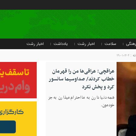
هنگی
سلامت
اخبار رشت
یادداشت
اخبار رشت
نه :
۱۴۰۴-۰۱-۲۹
عراقچی: عراقی‌ها من را قهرمان
خطاب کردند/ صداوسیما سانسور
کرد و پخش نکرد
همه دنیا دارن به ما احترام میذارن به جز
خودمون.