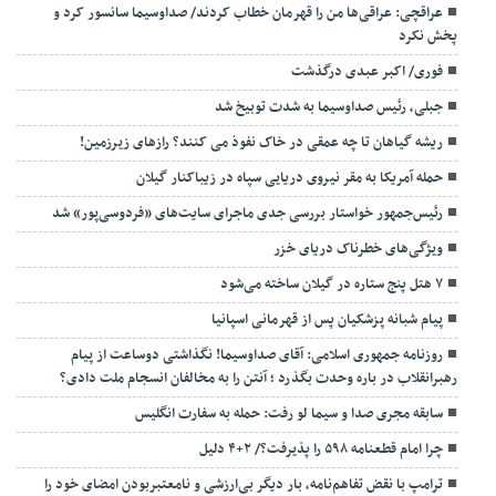
عراقچی: عراقی‌ها من را قهرمان خطاب کردند/ صداوسیما سانسور کرد و
پخش نکرد
فوری/ اکبر عبدی درگذشت
جبلی، رئیس صداوسیما به شدت توبیخ شد
ریشه گیاهان تا چه عمقی در خاک نفوذ می کنند؟ رازهای زیرزمین!
حمله آمریکا به مقر نیروی دریایی سپاه در زیباکنار گیلان
رئیس‌جمهور خواستار بررسی جدی ماجرای سایت‌های «فردوسی‌پور» شد
ویژگی‌های خطرناک دریای خزر
۷ هتل پنج ستاره در گیلان ساخته می‌شود
پیام شبانه پزشکیان پس از قهرمانی اسپانیا
روزنامه جمهوری اسلامی: آقای صداوسیما! نگذاشتی دوساعت از پیام
رهبرانقلاب در باره وحدت بگذرد ؛ آنتن را به مخالفان انسجام ملت دادی؟
سابقه مجری صدا و سیما لو رفت: حمله به سفارت انگلیس
چرا امام قطعنامه ۵۹۸ را پذیرفت؟/ ۲+۴ دلیل
ترامپ با نقض تفاهم‌نامه، بار دیگر بی‌ارزشی و نامعتبربودن امضای خود را