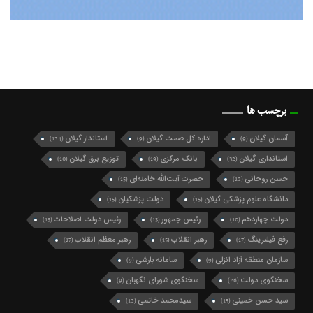
برچسب ها
آسمان گیلان
اداره کل صمت گیلان
استاندار گیلان
(124)
(9)
(9)
استانداری گیلان
بانک مرکزی
توزیع برق گیلان
(10)
(19)
(32)
حسن روحانی
حضرت آیت‌الله خامنه‌ای
(15)
(12)
دانشگاه علوم پزشکی گیلان
دولت پزشکیان
(15)
(15)
دولت چهاردهم
رئیس جمهور
رئیس دولت اصلاحات
(13)
(13)
(10)
رفع فیلترینگ
رهبر انقلاب
رهبر معظم انقلاب
(17)
(15)
(17)
سازمان منطقه آزاد انزلی
سامانه بارشی
(9)
(9)
سخنگوی دولت
سخنگوی شورای نگهبان
(9)
(26)
سید حسن خمینی
سیدمحمد خاتمی
(12)
(15)