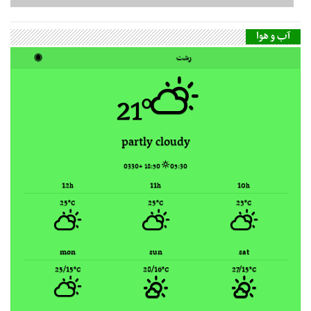
21°
partly cloudy
18:50 +0330
05:30
12
11
10
h
h
h
25
25
23
°C
°C
°C
mon
sun
sat
25/15
28/16
27/15
°C
°C
°C
Rasht, Iran ▸
Weather forecast
گاه‌شمار مطالب
مرداد ۱۴۰۵
ش
ی
د
س
چ
پ
ج
1
2