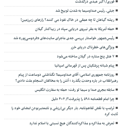
فوری/ اکبر عبدی درگذشت
جبلی، رئیس صداوسیما به شدت توبیخ شد
ریشه گیاهان تا چه عمقی در خاک نفوذ می کنند؟ رازهای زیرزمین!
حمله آمریکا به مقر نیروی دریایی سپاه در زیباکنار گیلان
رئیس‌جمهور خواستار بررسی جدی ماجرای سایت‌های «فردوسی‌پور» شد
ویژگی‌های خطرناک دریای خزر
۷ هتل پنج ستاره در گیلان ساخته می‌شود
پیام شبانه پزشکیان پس از قهرمانی اسپانیا
روزنامه جمهوری اسلامی: آقای صداوسیما! نگذاشتی دوساعت از پیام
رهبرانقلاب در باره وحدت بگذرد ؛ آنتن را به مخالفان انسجام ملت دادی؟
سابقه مجری صدا و سیما لو رفت: حمله به سفارت انگلیس
چرا امام قطعنامه ۵۹۸ را پذیرفت؟/ ۲+۴ دلیل
ترامپ با نقض تفاهم‌نامه، بار دیگر بی‌ارزشی و نامعتبربودن امضای خود را
ثابت کرد
تعرض به مذاکره و مذاکره‌کنندگان هیچ نسبتی با اسلام ندارد