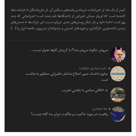
کمتر از یک ماه از اعتراضات دی‌ماه و پیامد‌های سنگین آن، از جان‌باختگان تا بازداشت‌ها،
گذشته است که این‌بار صدای اعتراض از دانشگاه‌ها بلند شده است؛ اعتراضاتی که چند
روز است ادامه دارد و بار دیگر پرسش‌های جدی درباره نسبت این حرکت‌ها با جنبش‌های
پیشین دانشجویی، اثرگذاری برخورد‌های امنیتی و چشم‌انداز پیش‌روی جامعه ایران را […]
سروش، چگونه سروش شد؟/ با کریمان کارها دشوار نیست…
دکتر اسماعیل خلفازاده
مبارزه با فساد، بدون اصلاح ساختار حکمرانی، محکوم به شکست
است
بد اخلاقی سیاسی با چاشنی تخریب
لیلا فرهادی
واقعیت در مورد حاکمیت و مالکیت جزایر سه گانه چیست؟