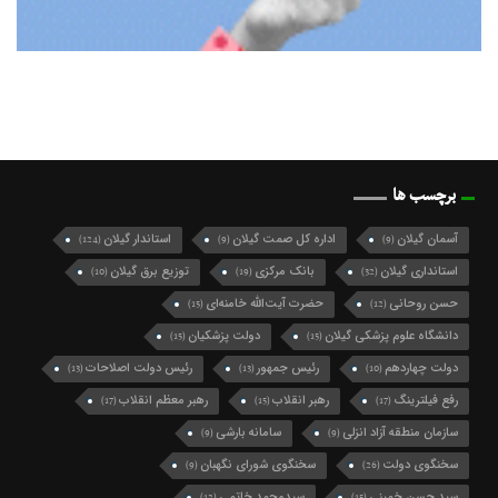
برچسب ها
آسمان گیلان
اداره کل صمت گیلان
استاندار گیلان
(124)
(9)
(9)
استانداری گیلان
بانک مرکزی
توزیع برق گیلان
(10)
(19)
(32)
حسن روحانی
حضرت آیت‌الله خامنه‌ای
(15)
(12)
دانشگاه علوم پزشکی گیلان
دولت پزشکیان
(15)
(15)
دولت چهاردهم
رئیس جمهور
رئیس دولت اصلاحات
(13)
(13)
(10)
رفع فیلترینگ
رهبر انقلاب
رهبر معظم انقلاب
(17)
(15)
(17)
سازمان منطقه آزاد انزلی
سامانه بارشی
(9)
(9)
سخنگوی دولت
سخنگوی شورای نگهبان
(9)
(26)
سید حسن خمینی
سیدمحمد خاتمی
(12)
(15)
سید محمد خاتمی
شرکت گاز گیلان
شهردار رشت
(49)
(10)
(27)
شهرداری رشت
شورای اسلامی شهر رشت
(21)
(74)
شورای شهر رشت
شورای عالی امنیت ملی
(10)
(10)
شورای نگهبان
فرماندار رشت
فرمانداری رشت
(9)
(10)
(13)
فعال سیاسی اصلاح طلب
فعال سیاسی اصلاح‌طلب
(10)
(16)