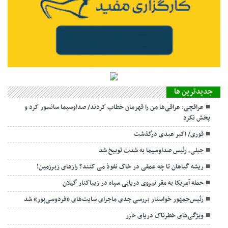
جديدترين ها
عراقچی: عراقی‌ها من را قهرمان خطاب کردند/ صداوسیما سانسور کرد و
پخش نکرد
فوری/ اکبر عبدی درگذشت
جبلی، رئیس صداوسیما به شدت توبیخ شد
ریشه گیاهان تا چه عمقی در خاک نفوذ می کنند؟ رازهای زیرزمین!
حمله آمریکا به مقر نیروی دریایی سپاه در زیباکنار گیلان
رئیس‌جمهور خواستار بررسی جدی ماجرای سایت‌های «فردوسی‌پور» شد
ویژگی‌های خطرناک دریای خزر