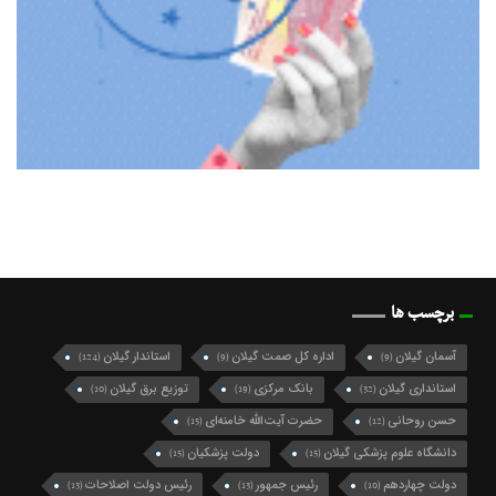
برچسب ها
آسمان گیلان
اداره کل صمت گیلان
استاندار گیلان
(124)
(9)
(9)
استانداری گیلان
بانک مرکزی
توزیع برق گیلان
(10)
(19)
(32)
حسن روحانی
حضرت آیت‌الله خامنه‌ای
(15)
(12)
دانشگاه علوم پزشکی گیلان
دولت پزشکیان
(15)
(15)
دولت چهاردهم
رئیس جمهور
رئیس دولت اصلاحات
(13)
(13)
(10)