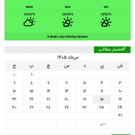
mon
sun
sat
25/15
28/16
27/15
°C
°C
°C
Rasht, Iran ▸
Weather forecast
گاه‌شمار مطالب
مرداد ۱۴۰۵
ش
ی
د
س
چ
پ
ج
1
2
9
8
7
6
5
4
3
16
15
14
13
12
11
10
23
22
21
20
19
18
17
30
29
28
27
26
25
24
31
« تیر