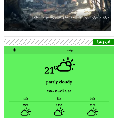
بازاریان سرگردان رشت، با بدهی‌ها و ویرانی‌ها تنها مانده‌اند!
آب و هوا
رشت
◉
21°
partly cloudy
18:50 +0330
05:30
12
11
10
h
h
h
25
25
23
°C
°C
°C