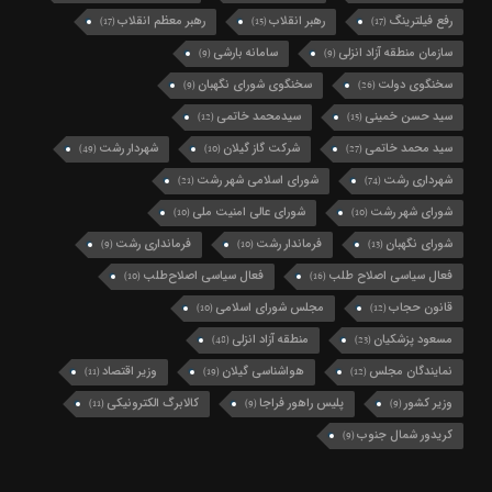
رفع فیلترینگ
رهبر انقلاب
رهبر معظم انقلاب
(17)
(15)
(17)
سازمان منطقه آزاد انزلی
سامانه بارشی
(9)
(9)
سخنگوی دولت
سخنگوی شورای نگهبان
(9)
(26)
سید حسن خمینی
سیدمحمد خاتمی
(12)
(15)
سید محمد خاتمی
شرکت گاز گیلان
شهردار رشت
(49)
(10)
(27)
شهرداری رشت
شورای اسلامی شهر رشت
(21)
(74)
شورای شهر رشت
شورای عالی امنیت ملی
(10)
(10)
شورای نگهبان
فرماندار رشت
فرمانداری رشت
(9)
(10)
(13)
فعال سیاسی اصلاح طلب
فعال سیاسی اصلاح‌طلب
(10)
(16)
قانون حجاب
مجلس شورای اسلامی
(10)
(12)
مسعود پزشکیان
منطقه آزاد انزلی
(48)
(23)
نمایندگان مجلس
هواشناسی گیلان
وزیر اقتصاد
(11)
(19)
(12)
وزیر کشور
پلیس راهور فراجا
کالابرگ الکترونیکی
(11)
(9)
(9)
کریدور شمال جنوب
(9)