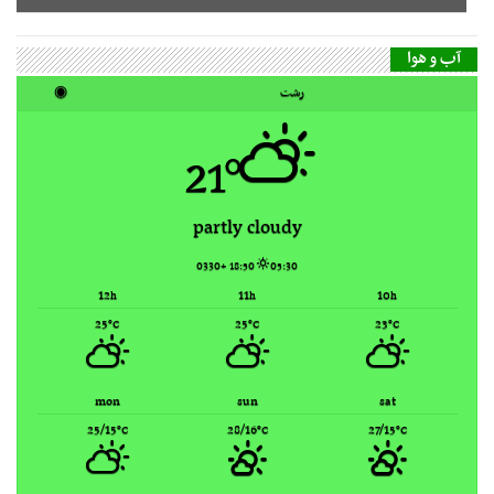
21°
partly cloudy
18:50 +0330
05:30
12
11
10
h
h
h
25
25
23
°C
°C
°C
mon
sun
sat
25/15
28/16
27/15
°C
°C
°C
Rasht, Iran ▸
Weather forecast
گاه‌شمار مطالب
مرداد ۱۴۰۵
ش
ی
د
س
چ
پ
ج
1
2