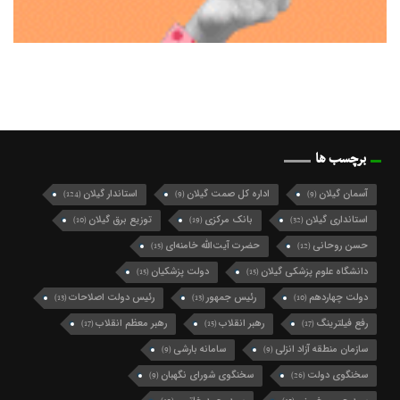
برچسب ها
آسمان گیلان
اداره کل صمت گیلان
استاندار گیلان
(124)
(9)
(9)
استانداری گیلان
بانک مرکزی
توزیع برق گیلان
(10)
(19)
(32)
حسن روحانی
حضرت آیت‌الله خامنه‌ای
(15)
(12)
دانشگاه علوم پزشکی گیلان
دولت پزشکیان
(15)
(15)
دولت چهاردهم
رئیس جمهور
رئیس دولت اصلاحات
(13)
(13)
(10)
رفع فیلترینگ
رهبر انقلاب
رهبر معظم انقلاب
(17)
(15)
(17)
سازمان منطقه آزاد انزلی
سامانه بارشی
(9)
(9)
سخنگوی دولت
سخنگوی شورای نگهبان
(9)
(26)
سید حسن خمینی
سیدمحمد خاتمی
(12)
(15)
سید محمد خاتمی
شرکت گاز گیلان
شهردار رشت
(49)
(10)
(27)
شهرداری رشت
شورای اسلامی شهر رشت
(21)
(74)
شورای شهر رشت
شورای عالی امنیت ملی
(10)
(10)
شورای نگهبان
فرماندار رشت
فرمانداری رشت
(9)
(10)
(13)
فعال سیاسی اصلاح طلب
فعال سیاسی اصلاح‌طلب
(10)
(16)