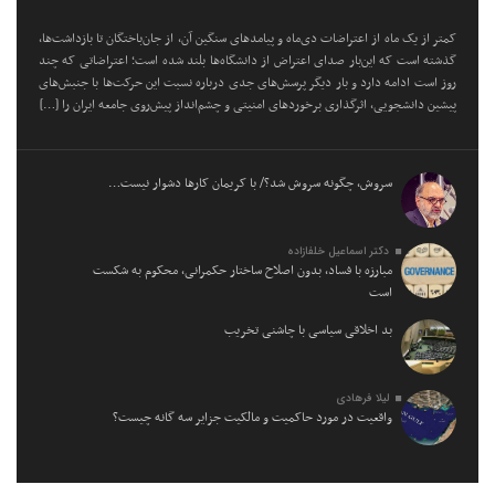
کمتر از یک ماه از اعتراضات دی‌ماه و پیامد‌های سنگین آن، از جان‌باختگان تا بازداشت‌ها،
گذشته است که این‌بار صدای اعتراض از دانشگاه‌ها بلند شده است؛ اعتراضاتی که چند
روز است ادامه دارد و بار دیگر پرسش‌های جدی درباره نسبت این حرکت‌ها با جنبش‌های
پیشین دانشجویی، اثرگذاری برخورد‌های امنیتی و چشم‌انداز پیش‌روی جامعه ایران را […]
سروش، چگونه سروش شد؟/ با کریمان کارها دشوار نیست…
دکتر اسماعیل خلفازاده
مبارزه با فساد، بدون اصلاح ساختار حکمرانی، محکوم به شکست
است
بد اخلاقی سیاسی با چاشنی تخریب
لیلا فرهادی
واقعیت در مورد حاکمیت و مالکیت جزایر سه گانه چیست؟