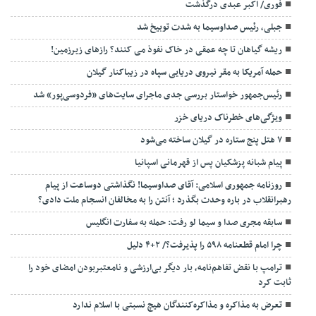
فوری/ اکبر عبدی درگذشت
جبلی، رئیس صداوسیما به شدت توبیخ شد
ریشه گیاهان تا چه عمقی در خاک نفوذ می کنند؟ رازهای زیرزمین!
حمله آمریکا به مقر نیروی دریایی سپاه در زیباکنار گیلان
رئیس‌جمهور خواستار بررسی جدی ماجرای سایت‌های «فردوسی‌پور» شد
ویژگی‌های خطرناک دریای خزر
۷ هتل پنج ستاره در گیلان ساخته می‌شود
پیام شبانه پزشکیان پس از قهرمانی اسپانیا
روزنامه جمهوری اسلامی: آقای صداوسیما! نگذاشتی دوساعت از پیام
رهبرانقلاب در باره وحدت بگذرد ؛ آنتن را به مخالفان انسجام ملت دادی؟
سابقه مجری صدا و سیما لو رفت: حمله به سفارت انگلیس
چرا امام قطعنامه ۵۹۸ را پذیرفت؟/ ۲+۴ دلیل
ترامپ با نقض تفاهم‌نامه، بار دیگر بی‌ارزشی و نامعتبربودن امضای خود را
ثابت کرد
تعرض به مذاکره و مذاکره‌کنندگان هیچ نسبتی با اسلام ندارد