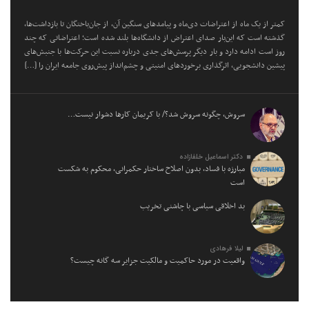
کمتر از یک ماه از اعتراضات دی‌ماه و پیامد‌های سنگین آن، از جان‌باختگان تا بازداشت‌ها،
گذشته است که این‌بار صدای اعتراض از دانشگاه‌ها بلند شده است؛ اعتراضاتی که چند
روز است ادامه دارد و بار دیگر پرسش‌های جدی درباره نسبت این حرکت‌ها با جنبش‌های
پیشین دانشجویی، اثرگذاری برخورد‌های امنیتی و چشم‌انداز پیش‌روی جامعه ایران را […]
سروش، چگونه سروش شد؟/ با کریمان کارها دشوار نیست…
دکتر اسماعیل خلفازاده
مبارزه با فساد، بدون اصلاح ساختار حکمرانی، محکوم به شکست
است
بد اخلاقی سیاسی با چاشنی تخریب
لیلا فرهادی
واقعیت در مورد حاکمیت و مالکیت جزایر سه گانه چیست؟