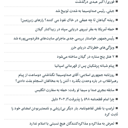
فوری/ اکبر عبدی درگذشت
جبلی، رئیس صداوسیما به شدت توبیخ شد
ریشه گیاهان تا چه عمقی در خاک نفوذ می کنند؟ رازهای زیرزمین!
حمله آمریکا به مقر نیروی دریایی سپاه در زیباکنار گیلان
رئیس‌جمهور خواستار بررسی جدی ماجرای سایت‌های «فردوسی‌پور» شد
ویژگی‌های خطرناک دریای خزر
۷ هتل پنج ستاره در گیلان ساخته می‌شود
پیام شبانه پزشکیان پس از قهرمانی اسپانیا
روزنامه جمهوری اسلامی: آقای صداوسیما! نگذاشتی دوساعت از پیام
رهبرانقلاب در باره وحدت بگذرد ؛ آنتن را به مخالفان انسجام ملت دادی؟
سابقه مجری صدا و سیما لو رفت: حمله به سفارت انگلیس
چرا امام قطعنامه ۵۹۸ را پذیرفت؟/ ۲+۴ دلیل
ترامپ با نقض تفاهم‌نامه، بار دیگر بی‌ارزشی و نامعتبربودن امضای خود را
ثابت کرد
تعرض به مذاکره و مذاکره‌کنندگان هیچ نسبتی با اسلام ندارد