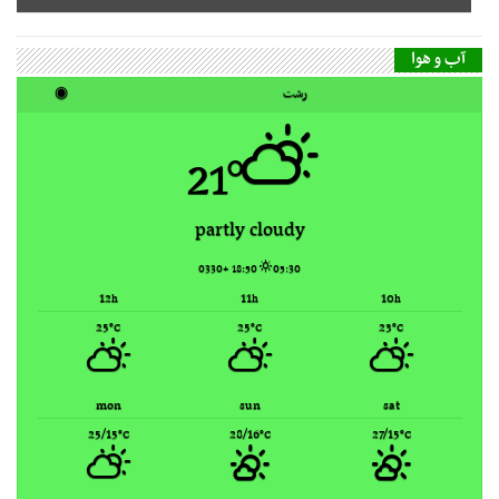
21°
partly cloudy
18:50 +0330
05:30
12
11
10
h
h
h
25
25
23
°C
°C
°C
mon
sun
sat
25/15
28/16
27/15
°C
°C
°C
Rasht, Iran ▸
Weather forecast
گاه‌شمار مطالب
مرداد ۱۴۰۵
ش
ی
د
س
چ
پ
ج
1
2