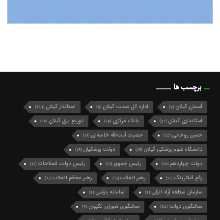
برچسب ها
آسمان گیلان
اداره کل صمت گیلان
استاندار گیلان
(124)
(9)
(9)
استانداری گیلان
بانک مرکزی
توزیع برق گیلان
(10)
(19)
(32)
حسن روحانی
حضرت آیت‌الله خامنه‌ای
(15)
(12)
دانشگاه علوم پزشکی گیلان
دولت پزشکیان
(15)
(15)
دولت چهاردهم
رئیس جمهور
رئیس دولت اصلاحات
(13)
(13)
(10)
رفع فیلترینگ
رهبر انقلاب
رهبر معظم انقلاب
(17)
(15)
(17)
سازمان منطقه آزاد انزلی
سامانه بارشی
(9)
(9)
سخنگوی دولت
سخنگوی شورای نگهبان
(9)
(26)
سید حسن خمینی
سیدمحمد خاتمی
(12)
(15)
سید محمد خاتمی
شرکت گاز گیلان
شهردار رشت
(49)
(10)
(27)
شهرداری رشت
شورای اسلامی شهر رشت
(21)
(74)
شورای شهر رشت
شورای عالی امنیت ملی
(10)
(10)
شورای نگهبان
فرماندار رشت
فرمانداری رشت
(9)
(10)
(13)
فعال سیاسی اصلاح طلب
فعال سیاسی اصلاح‌طلب
(10)
(16)