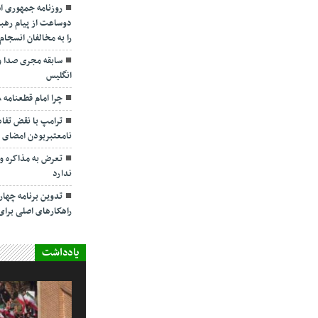
روزنامه جمهوری ا
دوساعت از پیام رهبر
را به مخالفان انسجا
سابقه مجری صدا و
انگلیس
چرا امام قطعنامه ۵۹۸ را پذیرفت؟/ ۲+۴ دلیل
ترامپ با نقض تفاهم
نامعتبربودن امضای خ
تعرض به مذاکره و 
ندارد
تدوین برنامه چهارس
راهکارهای اصلی بر
یادداشت