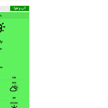
آب و هوا
رش
dy
30
bar
10
h
23
°C
sat
27/15
°C