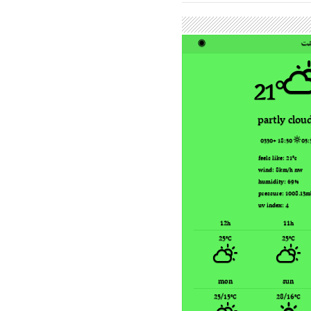
ت
◉
21°
partly clou
18:50 +0330
05:
feels like: 21
°c
wind: 8
nw
km/h
humidity: 69
%
pressure: 1008.13
m
uv index: 4
12
11
h
h
25
25
°C
°C
mon
sun
25/15
28/16
°C
°C