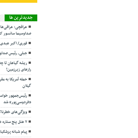
جديدترين ها
عراقچی: عراقی‌ها
صداوسیما سانسور کر
فوری/ اکبر عبدی
جبلی، رئیس صداو
ریشه گیاهان تا چ
رازهای زیرزمین!
حمله آمریکا به مقر
گیلان
رئیس‌جمهور خواس
«فردوسی‌پور» شد
ویژگی‌های خطرنا
۷ هتل پنج ستاره در گیلان ساخته می‌شود
پیام شبانه پزشکیا