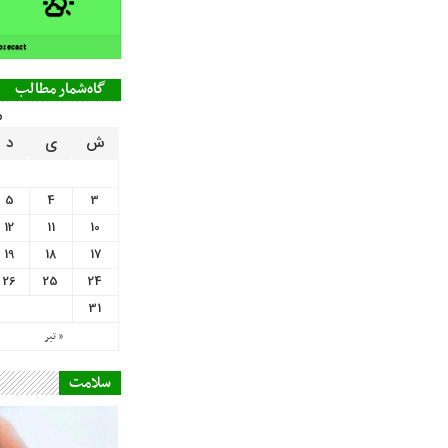
orecast
گاه‌شمار مطالب
م
ش
ی
د
5
4
3
12
11
10
19
18
17
26
25
24
31
« تیر
سلامت