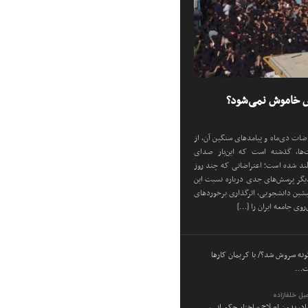
ض خاموش نمی‌شود؟
اضات دی‌ماه و پیامد‌های سنگین آن، از
شت‌ها، گذشته است که این‌بار صدای
بلند شده است؛ اعتراضاتی که چند روز
دیگر پرسش‌های جدی درباره نسبت این
یشین دانشجویی، اثرگذاری برخورد‌های
روی جامعه ایران را […]
ه سروش شد؟/ با کریمان کارها
ست…
یل خلفازاده
ساد، بدون اصلاح ساختار حکمرانی،