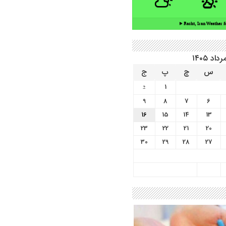
Rasht, Iran ▸
Weather f
رداد ۱۴۰۵
س
چ
پ
ج
1
2
9
8
7
6
16
15
14
13
23
22
21
20
30
29
28
27