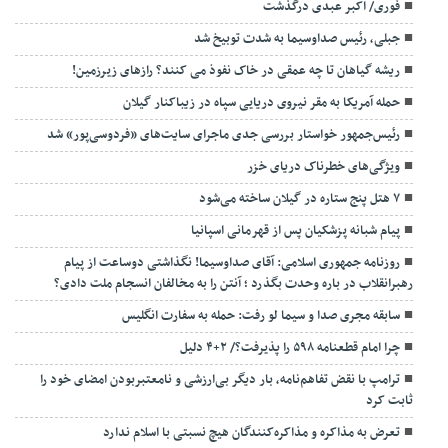
فوری/ اکبر عبدی درگذشت
جبلی، رئیس صداوسیما به شدت توبیخ شد
ریشه گیاهان تا چه عمقی در خاک نفوذ می کنند؟ رازهای زیرزمین!
حمله آمریکا به مقر نیروی دریایی سپاه در زیباکنار گیلان
رئیس‌جمهور خواستار بررسی جدی ماجرای سایت‌های «فردوسی‌پور» شد
ویژگی‌های خطرناک دریای خزر
۷ هتل پنج ستاره در گیلان ساخته می‌شود
پیام شبانه پزشکیان پس از قهرمانی اسپانیا
روزنامه جمهوری اسلامی: آقای صداوسیما! نگذاشتی دوساعت از پیام
رهبرانقلاب در باره وحدت بگذرد ؛ آنتن را به مخالفان انسجام ملت دادی؟
سابقه مجری صدا و سیما لو رفت: حمله به سفارت انگلیس
چرا امام قطعنامه ۵۹۸ را پذیرفت؟/ ۲+۴ دلیل
ترامپ با نقض تفاهم‌نامه، بار دیگر بی‌ارزشی و نامعتبربودن امضای خود را
ثابت کرد
تعرض به مذاکره و مذاکره‌کنندگان هیچ نسبتی با اسلام ندارد