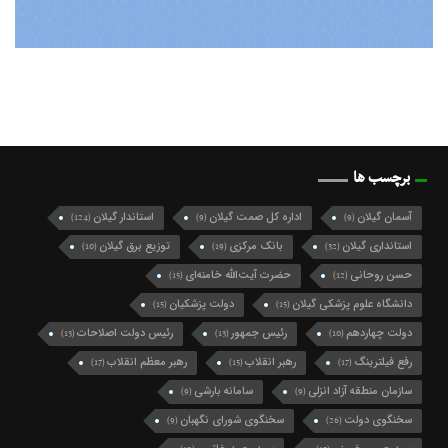
برچسب ها
آسمان گیلان
اداره کل صمت گیلان
استاندار گیلان
(124)
(9)
(9)
استانداری گیلان
بانک مرکزی
توزیع برق گیلان
(10)
(19)
(32)
حسن روحانی
حضرت آیت‌الله خامنه‌ای
(15)
(12)
دانشگاه علوم پزشکی گیلان
دولت پزشکیان
(15)
(15)
دولت چهاردهم
رئیس جمهور
رئیس دولت اصلاحات
(13)
(13)
(10)
رفع فیلترینگ
رهبر انقلاب
رهبر معظم انقلاب
(17)
(15)
(17)
سازمان منطقه آزاد انزلی
سامانه بارشی
(9)
(9)
سخنگوی دولت
سخنگوی شورای نگهبان
(9)
(26)
سید حسن خمینی
سیدمحمد خاتمی
(12)
(15)
سید محمد خاتمی
شرکت گاز گیلان
شهردار رشت
(49)
(10)
(27)
شهرداری رشت
شورای اسلامی شهر رشت
(21)
(74)
شورای شهر رشت
شورای عالی امنیت ملی
(10)
(10)
شورای نگهبان
فرماندار رشت
فرمانداری رشت
(9)
(10)
(13)
فعال سیاسی اصلاح طلب
فعال سیاسی اصلاح‌طلب
(10)
(16)