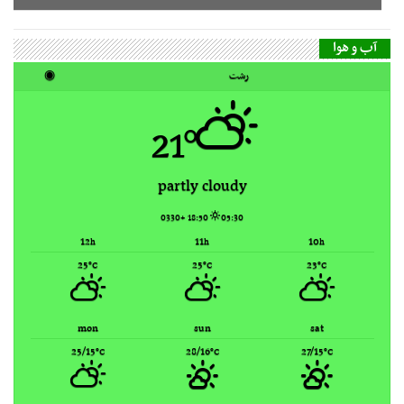
21°
partly cloudy
18:50 +0330
05:30
12
11
10
h
h
h
25
25
23
°C
°C
°C
mon
sun
sat
25/15
28/16
27/15
°C
°C
°C
Rasht, Iran ▸
Weather forecast
گاه‌شمار مطالب
مرداد ۱۴۰۵
ش
ی
د
س
چ
پ
ج
1
2