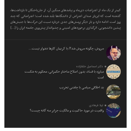
کمتر از یک ماه از اعتراضات دی‌ماه و پیامد‌های سنگین آن، از جان‌باختگان تا بازداشت‌ها،
گذشته است که این‌بار صدای اعتراض از دانشگاه‌ها بلند شده است؛ اعتراضاتی که چند
روز است ادامه دارد و بار دیگر پرسش‌های جدی درباره نسبت این حرکت‌ها با جنبش‌های
پیشین دانشجویی، اثرگذاری برخورد‌های امنیتی و چشم‌انداز پیش‌روی جامعه ایران را […]
سروش، چگونه سروش شد؟/ با کریمان کارها دشوار نیست…
دکتر اسماعیل خلفازاده
مبارزه با فساد، بدون اصلاح ساختار حکمرانی، محکوم به شکست
است
بد اخلاقی سیاسی با چاشنی تخریب
لیلا فرهادی
واقعیت در مورد حاکمیت و مالکیت جزایر سه گانه چیست؟