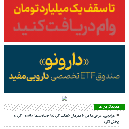
جديدترين ها
عراقچی: عراقی‌ها من را قهرمان خطاب کردند/ صداوسیما سانسور کرد و
پخش نکرد