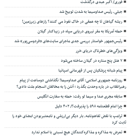
فوری/ اکبر عبدی درگذشت
جبلی، رئیس صداوسیما به شدت توبیخ شد
ریشه گیاهان تا چه عمقی در خاک نفوذ می کنند؟ رازهای زیرزمین!
حمله آمریکا به مقر نیروی دریایی سپاه در زیباکنار گیلان
رئیس‌جمهور خواستار بررسی جدی ماجرای سایت‌های «فردوسی‌پور» شد
ویژگی‌های خطرناک دریای خزر
۷ هتل پنج ستاره در گیلان ساخته می‌شود
پیام شبانه پزشکیان پس از قهرمانی اسپانیا
روزنامه جمهوری اسلامی: آقای صداوسیما! نگذاشتی دوساعت از پیام
رهبرانقلاب در باره وحدت بگذرد ؛ آنتن را به مخالفان انسجام ملت دادی؟
سابقه مجری صدا و سیما لو رفت: حمله به سفارت انگلیس
چرا امام قطعنامه ۵۹۸ را پذیرفت؟/ ۲+۴ دلیل
ترامپ با نقض تفاهم‌نامه، بار دیگر بی‌ارزشی و نامعتبربودن امضای خود را
ثابت کرد
تعرض به مذاکره و مذاکره‌کنندگان هیچ نسبتی با اسلام ندارد