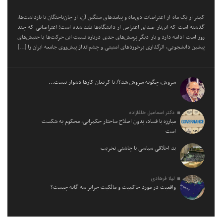
کمتر از یک ماه از اعتراضات دی‌ماه و پیامد‌های سنگین آن، از جان‌باختگان تا بازداشت‌ها،
گذشته است که این‌بار صدای اعتراض از دانشگاه‌ها بلند شده است؛ اعتراضاتی که چند
روز است ادامه دارد و بار دیگر پرسش‌های جدی درباره نسبت این حرکت‌ها با جنبش‌های
پیشین دانشجویی، اثرگذاری برخورد‌های امنیتی و چشم‌انداز پیش‌روی جامعه ایران را […]
سروش، چگونه سروش شد؟/ با کریمان کارها دشوار نیست…
دکتر اسماعیل خلفازاده
مبارزه با فساد، بدون اصلاح ساختار حکمرانی، محکوم به شکست
است
بد اخلاقی سیاسی با چاشنی تخریب
لیلا فرهادی
واقعیت در مورد حاکمیت و مالکیت جزایر سه گانه چیست؟