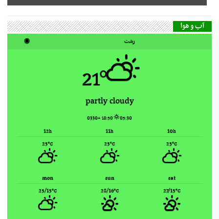
21°
partly cloudy
18:50 +0330
05:30
12
11
10
h
h
h
25
25
23
°C
°C
°C
mon
sun
sat
25/15
28/16
27/15
°C
°C
°C
Rasht, Iran ▸
Weather forecast
گاه‌شمار مطالب
مرداد ۱۴۰۵
ش
ی
د
س
چ
پ
ج
1
2