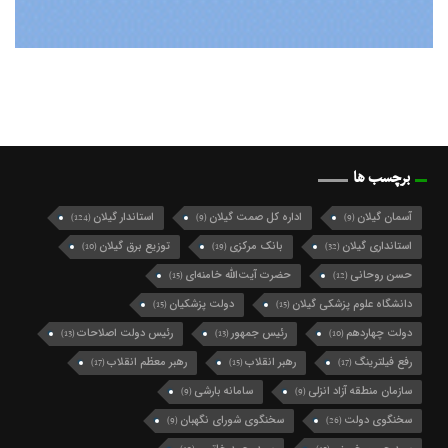
برچسب ها
آسمان گیلان
اداره کل صمت گیلان
استاندار گیلان
(124)
(9)
(9)
استانداری گیلان
بانک مرکزی
توزیع برق گیلان
(10)
(19)
(32)
حسن روحانی
حضرت آیت‌الله خامنه‌ای
(15)
(12)
دانشگاه علوم پزشکی گیلان
دولت پزشکیان
(15)
(15)
دولت چهاردهم
رئیس جمهور
رئیس دولت اصلاحات
(13)
(13)
(10)
رفع فیلترینگ
رهبر انقلاب
رهبر معظم انقلاب
(17)
(15)
(17)
سازمان منطقه آزاد انزلی
سامانه بارشی
(9)
(9)
سخنگوی دولت
سخنگوی شورای نگهبان
(9)
(26)
سید حسن خمینی
سیدمحمد خاتمی
(12)
(15)
سید محمد خاتمی
شرکت گاز گیلان
شهردار رشت
(49)
(10)
(27)
شهرداری رشت
شورای اسلامی شهر رشت
(21)
(74)
شورای شهر رشت
شورای عالی امنیت ملی
(10)
(10)
شورای نگهبان
فرماندار رشت
فرمانداری رشت
(9)
(10)
(13)
فعال سیاسی اصلاح طلب
فعال سیاسی اصلاح‌طلب
(10)
(16)