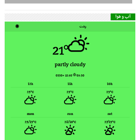
21°
partly cloudy
18:50 +0330
05:30
12
11
10
h
h
h
25
25
23
°C
°C
°C
mon
sun
sat
25/15
28/16
27/15
°C
°C
°C
Rasht, Iran ▸
Weather forecast
گاه‌شمار مطالب
مرداد ۱۴۰۵
ش
ی
د
س
چ
پ
ج
1
2