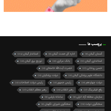
برچسب ها
آسمان گیلان
اداره کل صمت گیلان
استاندار گیلان
(124)
(9)
(9)
استانداری گیلان
بانک مرکزی
توزیع برق گیلان
(10)
(19)
(32)
حسن روحانی
حضرت آیت‌الله خامنه‌ای
(15)
(12)
دانشگاه علوم پزشکی گیلان
دولت پزشکیان
(15)
(15)
دولت چهاردهم
رئیس جمهور
رئیس دولت اصلاحات
(13)
(13)
(10)
رفع فیلترینگ
رهبر انقلاب
رهبر معظم انقلاب
(17)
(15)
(17)
سازمان منطقه آزاد انزلی
سامانه بارشی
(9)
(9)
سخنگوی دولت
سخنگوی شورای نگهبان
(9)
(26)
سید حسن خمینی
سیدمحمد خاتمی
(12)
(15)
سید محمد خاتمی
شرکت گاز گیلان
شهردار رشت
(49)
(10)
(27)
شهرداری رشت
شورای اسلامی شهر رشت
(21)
(74)
شورای شهر رشت
شورای عالی امنیت ملی
(10)
(10)
شورای نگهبان
فرماندار رشت
فرمانداری رشت
(9)
(10)
(13)
فعال سیاسی اصلاح طلب
فعال سیاسی اصلاح‌طلب
(10)
(16)