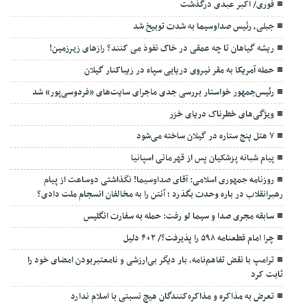
فوری/ اکبر عبدی درگذشت
جبلی، رئیس صداوسیما به شدت توبیخ شد
ریشه گیاهان تا چه عمقی در خاک نفوذ می کنند؟ رازهای زیرزمین!
حمله آمریکا به مقر نیروی دریایی سپاه در زیباکنار گیلان
رئیس‌جمهور خواستار بررسی جدی ماجرای سایت‌های «فردوسی‌پور» شد
ویژگی‌های خطرناک دریای خزر
۷ هتل پنج ستاره در گیلان ساخته می‌شود
پیام شبانه پزشکیان پس از قهرمانی اسپانیا
روزنامه جمهوری اسلامی: آقای صداوسیما! نگذاشتی دوساعت از پیام
رهبرانقلاب در باره وحدت بگذرد ؛ آنتن را به مخالفان انسجام ملت دادی؟
سابقه مجری صدا و سیما لو رفت: حمله به سفارت انگلیس
چرا امام قطعنامه ۵۹۸ را پذیرفت؟/ ۲+۴ دلیل
ترامپ با نقض تفاهم‌نامه، بار دیگر بی‌ارزشی و نامعتبربودن امضای خود را
ثابت کرد
تعرض به مذاکره و مذاکره‌کنندگان هیچ نسبتی با اسلام ندارد