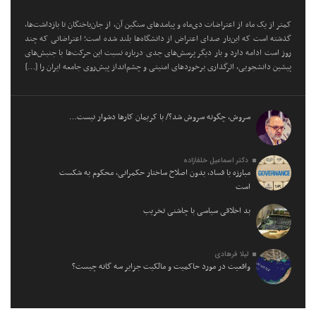
کمتر از یک ماه از اعتراضات دی‌ماه و پیامد‌های سنگین آن، از جان‌باختگان تا بازداشت‌ها،
گذشته است که این‌بار صدای اعتراض از دانشگاه‌ها بلند شده است؛ اعتراضاتی که چند
روز است ادامه دارد و بار دیگر پرسش‌های جدی درباره نسبت این حرکت‌ها با جنبش‌های
پیشین دانشجویی، اثرگذاری برخورد‌های امنیتی و چشم‌انداز پیش‌روی جامعه ایران را […]
سروش، چگونه سروش شد؟/ با کریمان کارها دشوار نیست…
دکتر اسماعیل خلفازاده
مبارزه با فساد، بدون اصلاح ساختار حکمرانی، محکوم به شکست
است
بد اخلاقی سیاسی با چاشنی تخریب
لیلا فرهادی
واقعیت در مورد حاکمیت و مالکیت جزایر سه گانه چیست؟