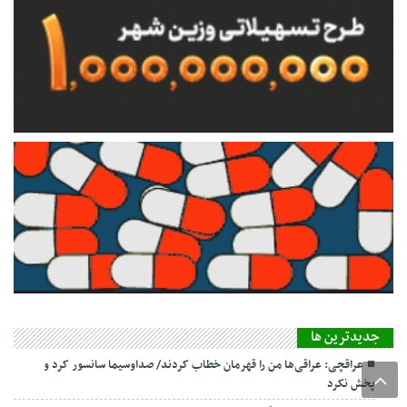
جديدترين ها
عراقچی: عراقی‌ها من را قهرمان خطاب کردند/ صداوسیما سانسور کرد و
پخش نکرد