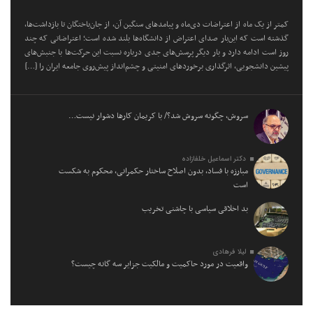
کمتر از یک ماه از اعتراضات دی‌ماه و پیامد‌های سنگین آن، از جان‌باختگان تا بازداشت‌ها،
گذشته است که این‌بار صدای اعتراض از دانشگاه‌ها بلند شده است؛ اعتراضاتی که چند
روز است ادامه دارد و بار دیگر پرسش‌های جدی درباره نسبت این حرکت‌ها با جنبش‌های
پیشین دانشجویی، اثرگذاری برخورد‌های امنیتی و چشم‌انداز پیش‌روی جامعه ایران را […]
سروش، چگونه سروش شد؟/ با کریمان کارها دشوار نیست…
دکتر اسماعیل خلفازاده
مبارزه با فساد، بدون اصلاح ساختار حکمرانی، محکوم به شکست
است
بد اخلاقی سیاسی با چاشنی تخریب
لیلا فرهادی
واقعیت در مورد حاکمیت و مالکیت جزایر سه گانه چیست؟