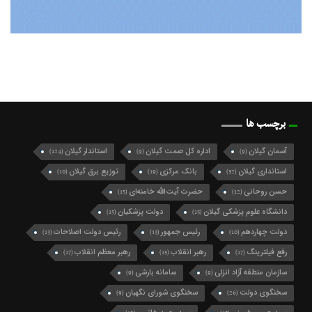
برچسب ها
آسمان گیلان
اداره کل صمت گیلان
استاندار گیلان
(124)
(9)
(9)
استانداری گیلان
بانک مرکزی
توزیع برق گیلان
(10)
(19)
(32)
حسن روحانی
حضرت آیت‌الله خامنه‌ای
(15)
(12)
دانشگاه علوم پزشکی گیلان
دولت پزشکیان
(15)
(15)
دولت چهاردهم
رئیس جمهور
رئیس دولت اصلاحات
(13)
(13)
(10)
رفع فیلترینگ
رهبر انقلاب
رهبر معظم انقلاب
(17)
(15)
(17)
سازمان منطقه آزاد انزلی
سامانه بارشی
(9)
(9)
سخنگوی دولت
سخنگوی شورای نگهبان
(9)
(26)
سید حسن خمینی
سیدمحمد خاتمی
(12)
(15)
سید محمد خاتمی
شرکت گاز گیلان
شهردار رشت
(49)
(10)
(27)
شهرداری رشت
شورای اسلامی شهر رشت
(21)
(74)
شورای شهر رشت
شورای عالی امنیت ملی
(10)
(10)
شورای نگهبان
فرماندار رشت
فرمانداری رشت
(9)
(10)
(13)
فعال سیاسی اصلاح طلب
فعال سیاسی اصلاح‌طلب
(10)
(16)