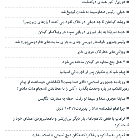
فوری/ اکبر عبدی درگذشت
جبلی، رئیس صداوسیما به شدت توبیخ شد
ریشه گیاهان تا چه عمقی در خاک نفوذ می کنند؟ رازهای زیرزمین!
حمله آمریکا به مقر نیروی دریایی سپاه در زیباکنار گیلان
رئیس‌جمهور خواستار بررسی جدی ماجرای سایت‌های «فردوسی‌پور» شد
ویژگی‌های خطرناک دریای خزر
۷ هتل پنج ستاره در گیلان ساخته می‌شود
پیام شبانه پزشکیان پس از قهرمانی اسپانیا
روزنامه جمهوری اسلامی: آقای صداوسیما! نگذاشتی دوساعت از پیام
رهبرانقلاب در باره وحدت بگذرد ؛ آنتن را به مخالفان انسجام ملت دادی؟
سابقه مجری صدا و سیما لو رفت: حمله به سفارت انگلیس
چرا امام قطعنامه ۵۹۸ را پذیرفت؟/ ۲+۴ دلیل
ترامپ با نقض تفاهم‌نامه، بار دیگر بی‌ارزشی و نامعتبربودن امضای خود را
ثابت کرد
تعرض به مذاکره و مذاکره‌کنندگان هیچ نسبتی با اسلام ندارد