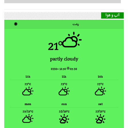
21°
partly cloudy
18:50 +0330
05:30
12
11
10
h
h
h
25
25
23
°C
°C
°C
mon
sun
sat
25/15
28/16
27/15
°C
°C
°C
Rasht, Iran ▸
Weather forecast
گاه‌شمار مطالب
مرداد ۱۴۰۵
ش
ی
د
س
چ
پ
ج
1
2