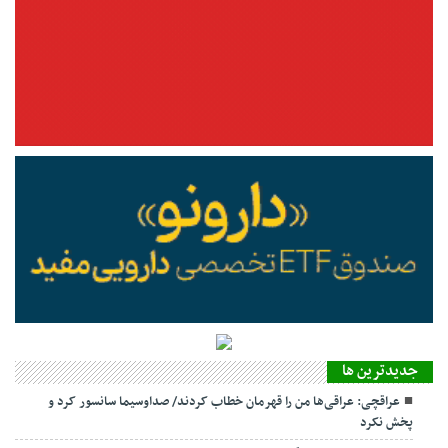
جديدترين ها
عراقچی: عراقی‌ها من را قهرمان خطاب کردند/ صداوسیما سانسور کرد و
پخش نکرد