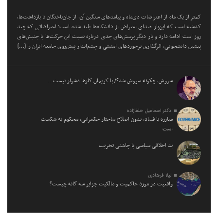
کمتر از یک ماه از اعتراضات دی‌ماه و پیامد‌های سنگین آن، از جان‌باختگان تا بازداشت‌ها،
گذشته است که این‌بار صدای اعتراض از دانشگاه‌ها بلند شده است؛ اعتراضاتی که چند
روز است ادامه دارد و بار دیگر پرسش‌های جدی درباره نسبت این حرکت‌ها با جنبش‌های
پیشین دانشجویی، اثرگذاری برخورد‌های امنیتی و چشم‌انداز پیش‌روی جامعه ایران را […]
سروش، چگونه سروش شد؟/ با کریمان کارها دشوار نیست…
دکتر اسماعیل خلفازاده
مبارزه با فساد، بدون اصلاح ساختار حکمرانی، محکوم به شکست
است
بد اخلاقی سیاسی با چاشنی تخریب
لیلا فرهادی
واقعیت در مورد حاکمیت و مالکیت جزایر سه گانه چیست؟