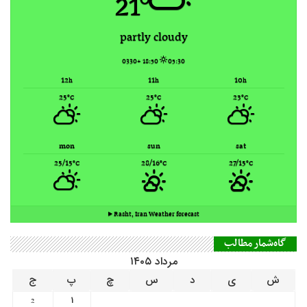
21°
partly cloudy
18:50 +0330
05:30
12
11
10
h
h
h
25
25
23
°C
°C
°C
mon
sun
sat
25/15
28/16
27/15
°C
°C
°C
Rasht, Iran ▸
Weather forecast
گاه‌شمار مطالب
مرداد ۱۴۰۵
ش
ی
د
س
چ
پ
ج
1
2