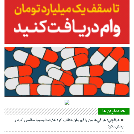
جديدترين ها
عراقچی: عراقی‌ها من را قهرمان خطاب کردند/ صداوسیما سانسور کرد و
پخش نکرد