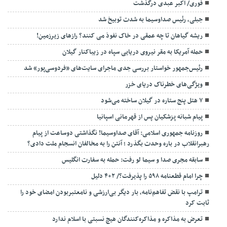
فوری/ اکبر عبدی درگذشت
جبلی، رئیس صداوسیما به شدت توبیخ شد
ریشه گیاهان تا چه عمقی در خاک نفوذ می کنند؟ رازهای زیرزمین!
حمله آمریکا به مقر نیروی دریایی سپاه در زیباکنار گیلان
رئیس‌جمهور خواستار بررسی جدی ماجرای سایت‌های «فردوسی‌پور» شد
ویژگی‌های خطرناک دریای خزر
۷ هتل پنج ستاره در گیلان ساخته می‌شود
پیام شبانه پزشکیان پس از قهرمانی اسپانیا
روزنامه جمهوری اسلامی: آقای صداوسیما! نگذاشتی دوساعت از پیام
رهبرانقلاب در باره وحدت بگذرد ؛ آنتن را به مخالفان انسجام ملت دادی؟
سابقه مجری صدا و سیما لو رفت: حمله به سفارت انگلیس
چرا امام قطعنامه ۵۹۸ را پذیرفت؟/ ۲+۴ دلیل
ترامپ با نقض تفاهم‌نامه، بار دیگر بی‌ارزشی و نامعتبربودن امضای خود را
ثابت کرد
تعرض به مذاکره و مذاکره‌کنندگان هیچ نسبتی با اسلام ندارد