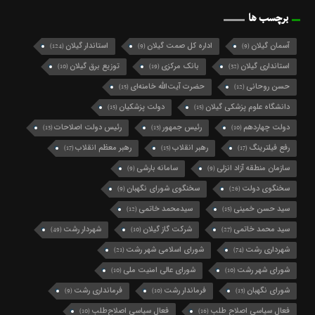
برچسب ها
آسمان گیلان
اداره کل صمت گیلان
استاندار گیلان
(124)
(9)
(9)
استانداری گیلان
بانک مرکزی
توزیع برق گیلان
(10)
(19)
(32)
حسن روحانی
حضرت آیت‌الله خامنه‌ای
(15)
(12)
دانشگاه علوم پزشکی گیلان
دولت پزشکیان
(15)
(15)
دولت چهاردهم
رئیس جمهور
رئیس دولت اصلاحات
(13)
(13)
(10)
رفع فیلترینگ
رهبر انقلاب
رهبر معظم انقلاب
(17)
(15)
(17)
سازمان منطقه آزاد انزلی
سامانه بارشی
(9)
(9)
سخنگوی دولت
سخنگوی شورای نگهبان
(9)
(26)
سید حسن خمینی
سیدمحمد خاتمی
(12)
(15)
سید محمد خاتمی
شرکت گاز گیلان
شهردار رشت
(49)
(10)
(27)
شهرداری رشت
شورای اسلامی شهر رشت
(21)
(74)
شورای شهر رشت
شورای عالی امنیت ملی
(10)
(10)
شورای نگهبان
فرماندار رشت
فرمانداری رشت
(9)
(10)
(13)
فعال سیاسی اصلاح طلب
فعال سیاسی اصلاح‌طلب
(10)
(16)