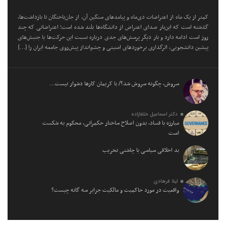
کمتر از یک ماه از اعتراضات دی‌ماه و پیامد‌های سنگین آن، از جان‌باختگان تا بازداشت‌ها،
گذشته است که این‌بار صدای اعتراض از دانشگاه‌ها بلند شده است؛ اعتراضاتی که چند
روز است ادامه دارد و بار دیگر پرسش‌های جدی درباره نسبت این حرکت‌ها با جنبش‌های
پیشین دانشجویی، اثرگذاری برخورد‌های امنیتی و چشم‌انداز پیش‌روی جامعه ایران را […]
سروش، چگونه سروش شد؟/ با کریمان کارها دشوار نیست…
دکتر اسماعیل خلفازاده
مبارزه با فساد، بدون اصلاح ساختار حکمرانی، محکوم به شکست
است
بد اخلاقی سیاسی با چاشنی تخریب
لیلا فرهادی
واقعیت در مورد حاکمیت و مالکیت جزایر سه گانه چیست؟