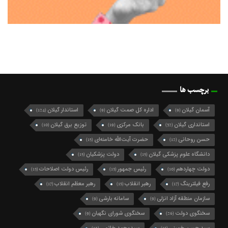
برچسب ها
آسمان گیلان
اداره کل صمت گیلان
استاندار گیلان
(124)
(9)
(9)
استانداری گیلان
بانک مرکزی
توزیع برق گیلان
(10)
(19)
(32)
حسن روحانی
حضرت آیت‌الله خامنه‌ای
(15)
(12)
دانشگاه علوم پزشکی گیلان
دولت پزشکیان
(15)
(15)
دولت چهاردهم
رئیس جمهور
رئیس دولت اصلاحات
(13)
(13)
(10)
رفع فیلترینگ
رهبر انقلاب
رهبر معظم انقلاب
(17)
(15)
(17)
سازمان منطقه آزاد انزلی
سامانه بارشی
(9)
(9)
سخنگوی دولت
سخنگوی شورای نگهبان
(9)
(26)
سید حسن خمینی
سیدمحمد خاتمی
(12)
(15)
سید محمد خاتمی
شرکت گاز گیلان
شهردار رشت
(49)
(10)
(27)
شهرداری رشت
شورای اسلامی شهر رشت
(21)
(74)
شورای شهر رشت
شورای عالی امنیت ملی
(10)
(10)
شورای نگهبان
فرماندار رشت
فرمانداری رشت
(9)
(10)
(13)
فعال سیاسی اصلاح طلب
فعال سیاسی اصلاح‌طلب
(10)
(16)