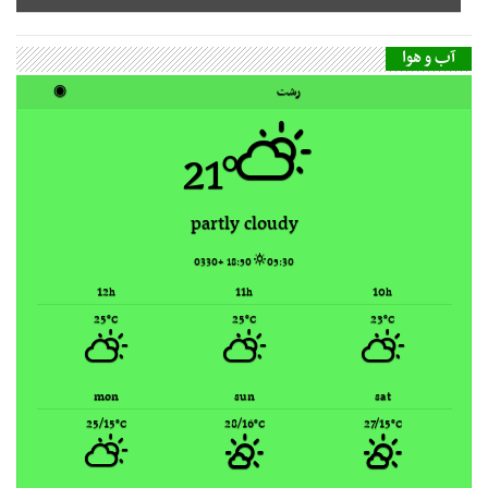
21°
partly cloudy
18:50 +0330
05:30
12
11
10
h
h
h
25
25
23
°C
°C
°C
mon
sun
sat
25/15
28/16
27/15
°C
°C
°C
Rasht, Iran ▸
Weather forecast
گاه‌شمار مطالب
مرداد ۱۴۰۵
ش
ی
د
س
چ
پ
ج
1
2