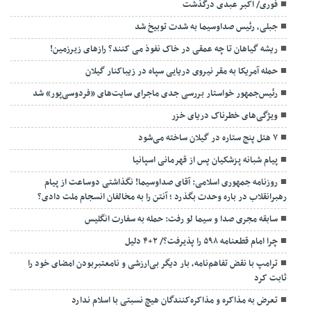
فوری/ اکبر عبدی درگذشت
جبلی، رئیس صداوسیما به شدت توبیخ شد
ریشه گیاهان تا چه عمقی در خاک نفوذ می کنند؟ رازهای زیرزمین!
حمله آمریکا به مقر نیروی دریایی سپاه در زیباکنار گیلان
رئیس‌جمهور خواستار بررسی جدی ماجرای سایت‌های «فردوسی‌پور» شد
ویژگی‌های خطرناک دریای خزر
۷ هتل پنج ستاره در گیلان ساخته می‌شود
پیام شبانه پزشکیان پس از قهرمانی اسپانیا
روزنامه جمهوری اسلامی: آقای صداوسیما! نگذاشتی دوساعت از پیام
رهبرانقلاب در باره وحدت بگذرد ؛ آنتن را به مخالفان انسجام ملت دادی؟
سابقه مجری صدا و سیما لو رفت: حمله به سفارت انگلیس
چرا امام قطعنامه ۵۹۸ را پذیرفت؟/ ۲+۴ دلیل
ترامپ با نقض تفاهم‌نامه، بار دیگر بی‌ارزشی و نامعتبربودن امضای خود را
ثابت کرد
تعرض به مذاکره و مذاکره‌کنندگان هیچ نسبتی با اسلام ندارد