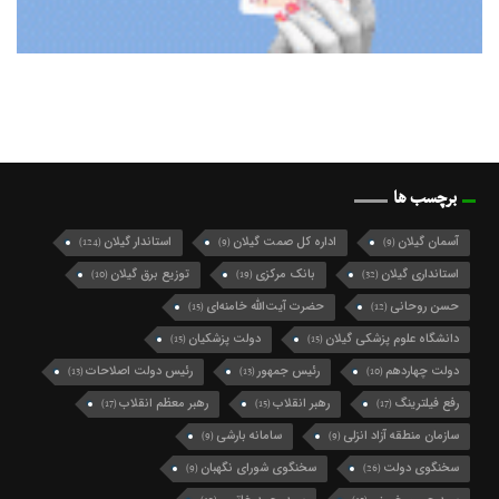
برچسب ها
آسمان گیلان
اداره کل صمت گیلان
استاندار گیلان
(124)
(9)
(9)
استانداری گیلان
بانک مرکزی
توزیع برق گیلان
(10)
(19)
(32)
حسن روحانی
حضرت آیت‌الله خامنه‌ای
(15)
(12)
دانشگاه علوم پزشکی گیلان
دولت پزشکیان
(15)
(15)
دولت چهاردهم
رئیس جمهور
رئیس دولت اصلاحات
(13)
(13)
(10)
رفع فیلترینگ
رهبر انقلاب
رهبر معظم انقلاب
(17)
(15)
(17)
سازمان منطقه آزاد انزلی
سامانه بارشی
(9)
(9)
سخنگوی دولت
سخنگوی شورای نگهبان
(9)
(26)
سید حسن خمینی
سیدمحمد خاتمی
(12)
(15)
سید محمد خاتمی
شرکت گاز گیلان
شهردار رشت
(49)
(10)
(27)
شهرداری رشت
شورای اسلامی شهر رشت
(21)
(74)
شورای شهر رشت
شورای عالی امنیت ملی
(10)
(10)
شورای نگهبان
فرماندار رشت
فرمانداری رشت
(9)
(10)
(13)
فعال سیاسی اصلاح طلب
فعال سیاسی اصلاح‌طلب
(10)
(16)