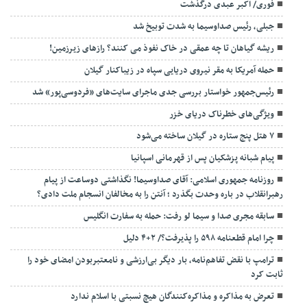
فوری/ اکبر عبدی درگذشت
جبلی، رئیس صداوسیما به شدت توبیخ شد
ریشه گیاهان تا چه عمقی در خاک نفوذ می کنند؟ رازهای زیرزمین!
حمله آمریکا به مقر نیروی دریایی سپاه در زیباکنار گیلان
رئیس‌جمهور خواستار بررسی جدی ماجرای سایت‌های «فردوسی‌پور» شد
ویژگی‌های خطرناک دریای خزر
۷ هتل پنج ستاره در گیلان ساخته می‌شود
پیام شبانه پزشکیان پس از قهرمانی اسپانیا
روزنامه جمهوری اسلامی: آقای صداوسیما! نگذاشتی دوساعت از پیام
رهبرانقلاب در باره وحدت بگذرد ؛ آنتن را به مخالفان انسجام ملت دادی؟
سابقه مجری صدا و سیما لو رفت: حمله به سفارت انگلیس
چرا امام قطعنامه ۵۹۸ را پذیرفت؟/ ۲+۴ دلیل
ترامپ با نقض تفاهم‌نامه، بار دیگر بی‌ارزشی و نامعتبربودن امضای خود را
ثابت کرد
تعرض به مذاکره و مذاکره‌کنندگان هیچ نسبتی با اسلام ندارد