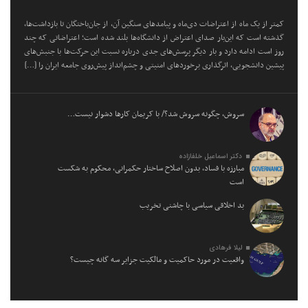
کمتر از یک ماه از اعتراضات دی‌ماه و پیامد‌های سنگین آن، از جان‌باختگان تا بازداشت‌ها،
گذشته است که این‌بار صدای اعتراض از دانشگاه‌ها بلند شده است؛ اعتراضاتی که چند
روز است ادامه دارد و بار دیگر پرسش‌های جدی درباره نسبت این حرکت‌ها با جنبش‌های
پیشین دانشجویی، اثرگذاری برخورد‌های امنیتی و چشم‌انداز پیش‌روی جامعه ایران را […]
سروش، چگونه سروش شد؟/ با کریمان کارها دشوار نیست…
دکتر اسماعیل خلفازاده
مبارزه با فساد، بدون اصلاح ساختار حکمرانی، محکوم به شکست
است
بد اخلاقی سیاسی با چاشنی تخریب
لیلا فرهادی
واقعیت در مورد حاکمیت و مالکیت جزایر سه گانه چیست؟