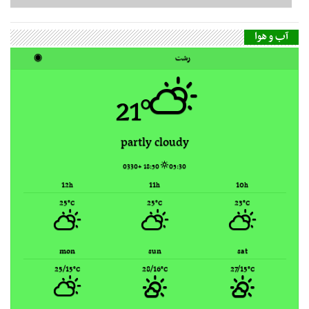
21°
partly cloudy
18:50 +0330
05:30
12
11
10
h
h
h
25
25
23
°C
°C
°C
mon
sun
sat
25/15
28/16
27/15
°C
°C
°C
Rasht, Iran ▸
Weather forecast
گاه‌شمار مطالب
مرداد ۱۴۰۵
ش
ی
د
س
چ
پ
ج
1
2