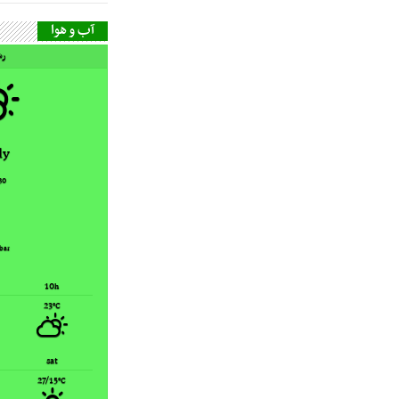
آب و هوا
رش
dy
30
bar
10
h
23
°C
sat
27/15
°C