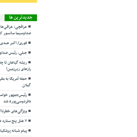
جديدترين ها
عراقچی: عراقی‌ها
صداوسیما سانسور کر
فوری/ اکبر عبدی
جبلی، رئیس صداو
ریشه گیاهان تا چ
رازهای زیرزمین!
حمله آمریکا به مقر
گیلان
رئیس‌جمهور خواس
«فردوسی‌پور» شد
ویژگی‌های خطرنا
۷ هتل پنج ستاره در گیلان ساخته می‌شود
پیام شبانه پزشکیا