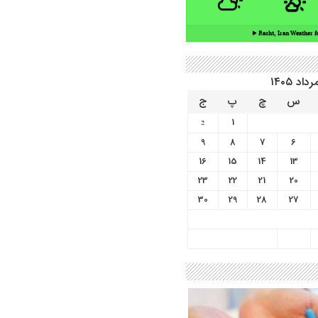
Rasht, Iran ▸
Weather f
رداد ۱۴۰۵
س
چ
پ
ج
1
2
9
8
7
6
16
15
14
13
23
22
21
20
30
29
28
27