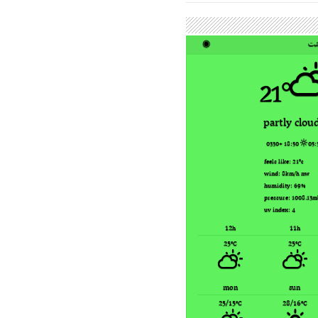
ت
◉
21°
partly clou
18:50 +0330
05:
feels like: 21
°c
wind: 8
nw
km/h
humidity: 69
%
pressure: 1008.13
m
uv index: 4
12
11
h
h
25
25
°C
°C
mon
sun
25/15
28/16
°C
°C