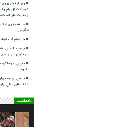
روزنامه جمهوری ا
دوساعت از پیام رهبر
را به مخالفان انسجا
سابقه مجری صدا و
انگلیس
چرا امام قطعنامه ۵۹۸ را پذیرفت؟/ ۲+۴ دلیل
ترامپ با نقض تفاهم
نامعتبربودن امضای خ
تعرض به مذاکره و 
ندارد
تدوین برنامه چهارس
راهکارهای اصلی بر
یادداشت