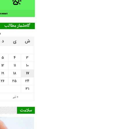
orecast
گاه‌شمار مطالب
م
ش
ی
د
5
4
3
12
11
10
19
18
17
26
25
24
31
« تیر
سلامت