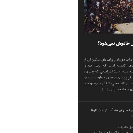
ض خاموش نمی‌شود؟
اضات دی‌ماه و پیامد‌های سنگین آن، از
شت‌ها، گذشته است که این‌بار صدای
بلند شده است؛ اعتراضاتی که چند روز
دیگر پرسش‌های جدی درباره نسبت این
یشین دانشجویی، اثرگذاری برخورد‌های
روی جامعه ایران را […]
ه سروش شد؟/ با کریمان کارها
ست…
یل خلفازاده
ساد، بدون اصلاح ساختار حکمرانی،