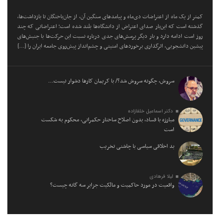
کمتر از یک ماه از اعتراضات دی‌ماه و پیامد‌های سنگین آن، از جان‌باختگان تا بازداشت‌ها،
گذشته است که این‌بار صدای اعتراض از دانشگاه‌ها بلند شده است؛ اعتراضاتی که چند
روز است ادامه دارد و بار دیگر پرسش‌های جدی درباره نسبت این حرکت‌ها با جنبش‌های
پیشین دانشجویی، اثرگذاری برخورد‌های امنیتی و چشم‌انداز پیش‌روی جامعه ایران را […]
سروش، چگونه سروش شد؟/ با کریمان کارها دشوار نیست…
دکتر اسماعیل خلفازاده
مبارزه با فساد، بدون اصلاح ساختار حکمرانی، محکوم به شکست
است
بد اخلاقی سیاسی با چاشنی تخریب
لیلا فرهادی
واقعیت در مورد حاکمیت و مالکیت جزایر سه گانه چیست؟