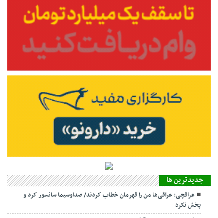
جديدترين ها
عراقچی: عراقی‌ها من را قهرمان خطاب کردند/ صداوسیما سانسور کرد و
پخش نکرد