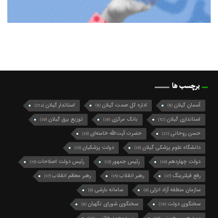
برچسب ها
آسمان گیلان
اداره کل صمت گیلان
استاندار گیلان
(124)
(9)
(9)
استانداری گیلان
بانک مرکزی
توزیع برق گیلان
(10)
(19)
(32)
حسن روحانی
حضرت آیت‌الله خامنه‌ای
(15)
(12)
دانشگاه علوم پزشکی گیلان
دولت پزشکیان
(15)
(15)
دولت چهاردهم
رئیس جمهور
رئیس دولت اصلاحات
(13)
(13)
(10)
رفع فیلترینگ
رهبر انقلاب
رهبر معظم انقلاب
(17)
(15)
(17)
سازمان منطقه آزاد انزلی
سامانه بارشی
(9)
(9)
سخنگوی دولت
سخنگوی شورای نگهبان
(9)
(26)
سید حسن خمینی
سیدمحمد خاتمی
(12)
(15)
سید محمد خاتمی
شرکت گاز گیلان
شهردار رشت
(49)
(10)
(27)
شهرداری رشت
شورای اسلامی شهر رشت
(21)
(74)
شورای شهر رشت
شورای عالی امنیت ملی
(10)
(10)
شورای نگهبان
فرماندار رشت
فرمانداری رشت
(9)
(10)
(13)
فعال سیاسی اصلاح طلب
فعال سیاسی اصلاح‌طلب
(10)
(16)