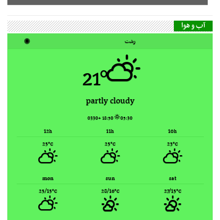
21°
partly cloudy
18:50 +0330
05:30
12
11
10
h
h
h
25
25
23
°C
°C
°C
mon
sun
sat
25/15
28/16
27/15
°C
°C
°C
Rasht, Iran ▸
Weather forecast
گاه‌شمار مطالب
مرداد ۱۴۰۵
ش
ی
د
س
چ
پ
ج
1
2