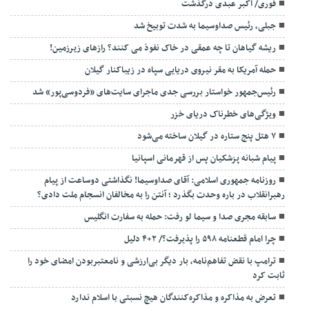
فوری/ اکبر عبدی درگذشت
جبلی، رئیس صداوسیما به شدت توبیخ شد
ریشه گیاهان تا چه عمقی در خاک نفوذ می کنند؟ رازهای زیرزمین!
حمله آمریکا به مقر نیروی دریایی سپاه در زیباکنار گیلان
رئیس‌جمهور خواستار بررسی جدی ماجرای سایت‌های «فردوسی‌پور» شد
ویژگی‌های خطرناک دریای خزر
۷ هتل پنج ستاره در گیلان ساخته می‌شود
پیام شبانه پزشکیان پس از قهرمانی اسپانیا
روزنامه جمهوری اسلامی: آقای صداوسیما! نگذاشتی دوساعت از پیام
رهبرانقلاب در باره وحدت بگذرد ؛ آنتن را به مخالفان انسجام ملت دادی؟
سابقه مجری صدا و سیما لو رفت: حمله به سفارت انگلیس
چرا امام قطعنامه ۵۹۸ را پذیرفت؟/ ۲+۴ دلیل
ترامپ با نقض تفاهم‌نامه، بار دیگر بی‌ارزشی و نامعتبربودن امضای خود را
ثابت کرد
تعرض به مذاکره و مذاکره‌کنندگان هیچ نسبتی با اسلام ندارد