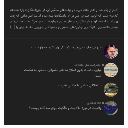
کمتر از یک ماه از اعتراضات دی‌ماه و پیامد‌های سنگین آن، از جان‌باختگان تا بازداشت‌ها،
گذشته است که این‌بار صدای اعتراض از دانشگاه‌ها بلند شده است؛ اعتراضاتی که چند
روز است ادامه دارد و بار دیگر پرسش‌های جدی درباره نسبت این حرکت‌ها با جنبش‌های
پیشین دانشجویی، اثرگذاری برخورد‌های امنیتی و چشم‌انداز پیش‌روی جامعه ایران را […]
سروش، چگونه سروش شد؟/ با کریمان کارها دشوار نیست…
دکتر اسماعیل خلفازاده
مبارزه با فساد، بدون اصلاح ساختار حکمرانی، محکوم به شکست
است
بد اخلاقی سیاسی با چاشنی تخریب
لیلا فرهادی
واقعیت در مورد حاکمیت و مالکیت جزایر سه گانه چیست؟