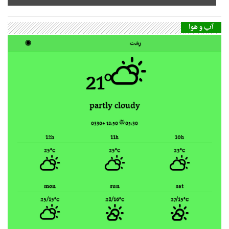
21°
partly cloudy
18:50 +0330
05:30
12
11
10
h
h
h
25
25
23
°C
°C
°C
mon
sun
sat
25/15
28/16
27/15
°C
°C
°C
Rasht, Iran ▸
Weather forecast
گاه‌شمار مطالب
مرداد ۱۴۰۵
ش
ی
د
س
چ
پ
ج
1
2