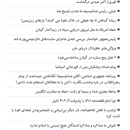
فوری/ اکبر عبدی درگذشت
جبلی، رئیس صداوسیما به شدت توبیخ شد
ریشه گیاهان تا چه عمقی در خاک نفوذ می کنند؟ رازهای زیرزمین!
حمله آمریکا به مقر نیروی دریایی سپاه در زیباکنار گیلان
رئیس‌جمهور خواستار بررسی جدی ماجرای سایت‌های «فردوسی‌پور» شد
ویژگی‌های خطرناک دریای خزر
۷ هتل پنج ستاره در گیلان ساخته می‌شود
پیام شبانه پزشکیان پس از قهرمانی اسپانیا
روزنامه جمهوری اسلامی: آقای صداوسیما! نگذاشتی دوساعت از پیام
رهبرانقلاب در باره وحدت بگذرد ؛ آنتن را به مخالفان انسجام ملت دادی؟
سابقه مجری صدا و سیما لو رفت: حمله به سفارت انگلیس
چرا امام قطعنامه ۵۹۸ را پذیرفت؟/ ۲+۴ دلیل
ترامپ با نقض تفاهم‌نامه، بار دیگر بی‌ارزشی و نامعتبربودن امضای خود را
ثابت کرد
تعرض به مذاکره و مذاکره‌کنندگان هیچ نسبتی با اسلام ندارد