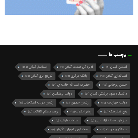
برچسب ها
آسمان گیلان
اداره کل صمت گیلان
استاندار گیلان
(124)
(9)
(9)
استانداری گیلان
بانک مرکزی
توزیع برق گیلان
(10)
(19)
(32)
حسن روحانی
حضرت آیت‌الله خامنه‌ای
(15)
(12)
دانشگاه علوم پزشکی گیلان
دولت پزشکیان
(15)
(15)
دولت چهاردهم
رئیس جمهور
رئیس دولت اصلاحات
(13)
(13)
(10)
رفع فیلترینگ
رهبر انقلاب
رهبر معظم انقلاب
(17)
(15)
(17)
سازمان منطقه آزاد انزلی
سامانه بارشی
(9)
(9)
سخنگوی دولت
سخنگوی شورای نگهبان
(9)
(26)
سید حسن خمینی
سیدمحمد خاتمی
(12)
(15)
سید محمد خاتمی
شرکت گاز گیلان
شهردار رشت
(49)
(10)
(27)
شهرداری رشت
شورای اسلامی شهر رشت
(21)
(74)
شورای شهر رشت
شورای عالی امنیت ملی
(10)
(10)
شورای نگهبان
فرماندار رشت
فرمانداری رشت
(9)
(10)
(13)
فعال سیاسی اصلاح طلب
فعال سیاسی اصلاح‌طلب
(10)
(16)