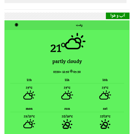
21°
partly cloudy
18:50 +0330
05:30
12
11
10
h
h
h
25
25
23
°C
°C
°C
mon
sun
sat
25/15
28/16
27/15
°C
°C
°C
Rasht, Iran ▸
Weather forecast
گاه‌شمار مطالب
مرداد ۱۴۰۵
ش
ی
د
س
چ
پ
ج
1
2