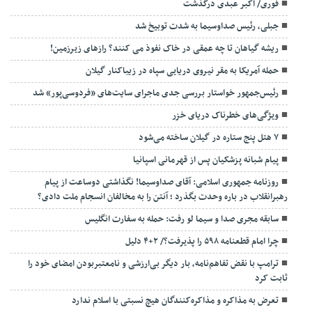
فوری/ اکبر عبدی درگذشت
جبلی، رئیس صداوسیما به شدت توبیخ شد
ریشه گیاهان تا چه عمقی در خاک نفوذ می کنند؟ رازهای زیرزمین!
حمله آمریکا به مقر نیروی دریایی سپاه در زیباکنار گیلان
رئیس‌جمهور خواستار بررسی جدی ماجرای سایت‌های «فردوسی‌پور» شد
ویژگی‌های خطرناک دریای خزر
۷ هتل پنج ستاره در گیلان ساخته می‌شود
پیام شبانه پزشکیان پس از قهرمانی اسپانیا
روزنامه جمهوری اسلامی: آقای صداوسیما! نگذاشتی دوساعت از پیام
رهبرانقلاب در باره وحدت بگذرد ؛ آنتن را به مخالفان انسجام ملت دادی؟
سابقه مجری صدا و سیما لو رفت: حمله به سفارت انگلیس
چرا امام قطعنامه ۵۹۸ را پذیرفت؟/ ۲+۴ دلیل
ترامپ با نقض تفاهم‌نامه، بار دیگر بی‌ارزشی و نامعتبربودن امضای خود را
ثابت کرد
تعرض به مذاکره و مذاکره‌کنندگان هیچ نسبتی با اسلام ندارد