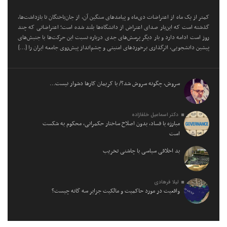
کمتر از یک ماه از اعتراضات دی‌ماه و پیامد‌های سنگین آن، از جان‌باختگان تا بازداشت‌ها،
گذشته است که این‌بار صدای اعتراض از دانشگاه‌ها بلند شده است؛ اعتراضاتی که چند
روز است ادامه دارد و بار دیگر پرسش‌های جدی درباره نسبت این حرکت‌ها با جنبش‌های
پیشین دانشجویی، اثرگذاری برخورد‌های امنیتی و چشم‌انداز پیش‌روی جامعه ایران را […]
سروش، چگونه سروش شد؟/ با کریمان کارها دشوار نیست…
دکتر اسماعیل خلفازاده
مبارزه با فساد، بدون اصلاح ساختار حکمرانی، محکوم به شکست
است
بد اخلاقی سیاسی با چاشنی تخریب
لیلا فرهادی
واقعیت در مورد حاکمیت و مالکیت جزایر سه گانه چیست؟