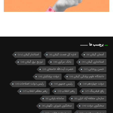
برچسب ها
آسمان گیلان
اداره کل صمت گیلان
استاندار گیلان
(124)
(9)
(9)
استانداری گیلان
بانک مرکزی
توزیع برق گیلان
(10)
(19)
(32)
حسن روحانی
حضرت آیت‌الله خامنه‌ای
(15)
(12)
دانشگاه علوم پزشکی گیلان
دولت پزشکیان
(15)
(15)
دولت چهاردهم
رئیس جمهور
رئیس دولت اصلاحات
(13)
(13)
(10)
رفع فیلترینگ
رهبر انقلاب
رهبر معظم انقلاب
(17)
(15)
(17)
سازمان منطقه آزاد انزلی
سامانه بارشی
(9)
(9)
سخنگوی دولت
سخنگوی شورای نگهبان
(9)
(26)
سید حسن خمینی
سیدمحمد خاتمی
(12)
(15)
سید محمد خاتمی
شرکت گاز گیلان
شهردار رشت
(49)
(10)
(27)
شهرداری رشت
شورای اسلامی شهر رشت
(21)
(74)
شورای شهر رشت
شورای عالی امنیت ملی
(10)
(10)
شورای نگهبان
فرماندار رشت
فرمانداری رشت
(9)
(10)
(13)
فعال سیاسی اصلاح طلب
فعال سیاسی اصلاح‌طلب
(10)
(16)