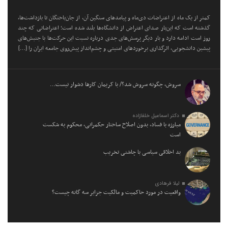
کمتر از یک ماه از اعتراضات دی‌ماه و پیامد‌های سنگین آن، از جان‌باختگان تا بازداشت‌ها،
گذشته است که این‌بار صدای اعتراض از دانشگاه‌ها بلند شده است؛ اعتراضاتی که چند
روز است ادامه دارد و بار دیگر پرسش‌های جدی درباره نسبت این حرکت‌ها با جنبش‌های
پیشین دانشجویی، اثرگذاری برخورد‌های امنیتی و چشم‌انداز پیش‌روی جامعه ایران را […]
سروش، چگونه سروش شد؟/ با کریمان کارها دشوار نیست…
دکتر اسماعیل خلفازاده
مبارزه با فساد، بدون اصلاح ساختار حکمرانی، محکوم به شکست
است
بد اخلاقی سیاسی با چاشنی تخریب
لیلا فرهادی
واقعیت در مورد حاکمیت و مالکیت جزایر سه گانه چیست؟