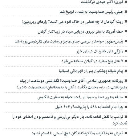
فوری/ اکبر عبدی درگذشت
جبلی، رئیس صداوسیما به شدت توبیخ شد
ریشه گیاهان تا چه عمقی در خاک نفوذ می کنند؟ رازهای زیرزمین!
حمله آمریکا به مقر نیروی دریایی سپاه در زیباکنار گیلان
رئیس‌جمهور خواستار بررسی جدی ماجرای سایت‌های «فردوسی‌پور» شد
ویژگی‌های خطرناک دریای خزر
۷ هتل پنج ستاره در گیلان ساخته می‌شود
پیام شبانه پزشکیان پس از قهرمانی اسپانیا
روزنامه جمهوری اسلامی: آقای صداوسیما! نگذاشتی دوساعت از پیام
رهبرانقلاب در باره وحدت بگذرد ؛ آنتن را به مخالفان انسجام ملت دادی؟
سابقه مجری صدا و سیما لو رفت: حمله به سفارت انگلیس
چرا امام قطعنامه ۵۹۸ را پذیرفت؟/ ۲+۴ دلیل
ترامپ با نقض تفاهم‌نامه، بار دیگر بی‌ارزشی و نامعتبربودن امضای خود را
ثابت کرد
تعرض به مذاکره و مذاکره‌کنندگان هیچ نسبتی با اسلام ندارد