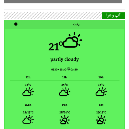
21°
partly cloudy
18:50 +0330
05:30
12
11
10
h
h
h
25
25
23
°C
°C
°C
mon
sun
sat
25/15
28/16
27/15
°C
°C
°C
Rasht, Iran ▸
Weather forecast
گاه‌شمار مطالب
مرداد ۱۴۰۵
ش
ی
د
س
چ
پ
ج
1
2