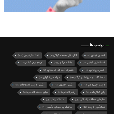
برچسب ها
آسمان گیلان
اداره کل صمت گیلان
استاندار گیلان
(124)
(9)
(9)
استانداری گیلان
بانک مرکزی
توزیع برق گیلان
(10)
(19)
(32)
حسن روحانی
حضرت آیت‌الله خامنه‌ای
(15)
(12)
دانشگاه علوم پزشکی گیلان
دولت پزشکیان
(15)
(15)
دولت چهاردهم
رئیس جمهور
رئیس دولت اصلاحات
(13)
(13)
(10)
رفع فیلترینگ
رهبر انقلاب
رهبر معظم انقلاب
(17)
(15)
(17)
سازمان منطقه آزاد انزلی
سامانه بارشی
(9)
(9)
سخنگوی دولت
سخنگوی شورای نگهبان
(9)
(26)
سید حسن خمینی
سیدمحمد خاتمی
(12)
(15)
سید محمد خاتمی
شرکت گاز گیلان
شهردار رشت
(49)
(10)
(27)
شهرداری رشت
شورای اسلامی شهر رشت
(21)
(74)
شورای شهر رشت
شورای عالی امنیت ملی
(10)
(10)
شورای نگهبان
فرماندار رشت
فرمانداری رشت
(9)
(10)
(13)
فعال سیاسی اصلاح طلب
فعال سیاسی اصلاح‌طلب
(10)
(16)