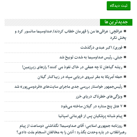
جديدترين ها
عراقچی: عراقی‌ها من را قهرمان خطاب کردند/ صداوسیما سانسور کرد و
پخش نکرد
فوری/ اکبر عبدی درگذشت
جبلی، رئیس صداوسیما به شدت توبیخ شد
ریشه گیاهان تا چه عمقی در خاک نفوذ می کنند؟ رازهای زیرزمین!
حمله آمریکا به مقر نیروی دریایی سپاه در زیباکنار گیلان
رئیس‌جمهور خواستار بررسی جدی ماجرای سایت‌های «فردوسی‌پور» شد
ویژگی‌های خطرناک دریای خزر
۷ هتل پنج ستاره در گیلان ساخته می‌شود
پیام شبانه پزشکیان پس از قهرمانی اسپانیا
روزنامه جمهوری اسلامی: آقای صداوسیما! نگذاشتی دوساعت از پیام
رهبرانقلاب در باره وحدت بگذرد ؛ آنتن را به مخالفان انسجام ملت دادی؟