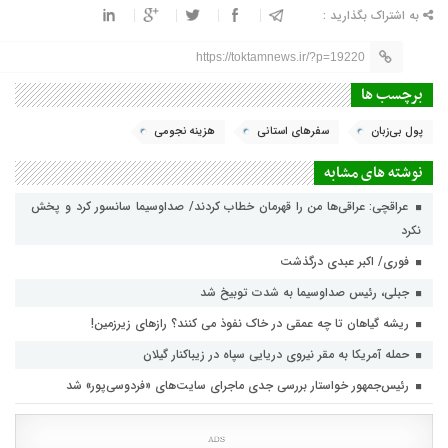
به اشتراک بگذارید :
https://toktamnews.ir/?p=19220
برچسب ها
پول بی‌زبان
سفرهای استانی
هزینه نجومی
نوشته های مشابه
عراقچی: عراقی‌ها من را قهرمان خطاب کردند/ صداوسیما سانسور کرد و پخش
نکرد
فوری/ اکبر عبدی درگذشت
جبلی، رئیس صداوسیما به شدت توبیخ شد
ریشه گیاهان تا چه عمقی در خاک نفوذ می کنند؟ رازهای زیرزمین!
حمله آمریکا به مقر نیروی دریایی سپاه در زیباکنار گیلان
رئیس‌جمهور خواستار بررسی جدی ماجرای سایت‌های «فردوسی‌پور» شد