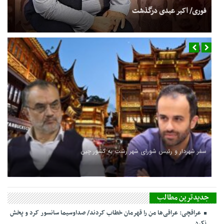
فوری/ اکبر عبدی درگذشت
سفر شهردار و رئیس شورای شهر رشت به کشور چین
جدیدترین مطالب
عراقچی: عراقی‌ها من را قهرمان خطاب کردند/ صداوسیما سانسور کرد و پخش
نکرد