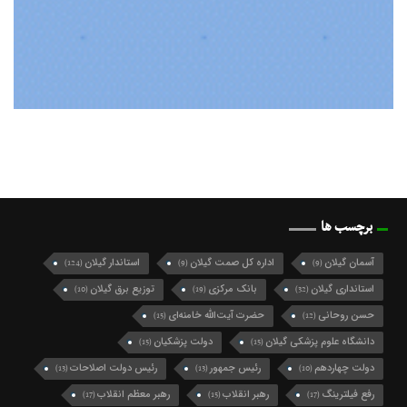
برچسب ها
آسمان گیلان
اداره کل صمت گیلان
استاندار گیلان
(124)
(9)
(9)
استانداری گیلان
بانک مرکزی
توزیع برق گیلان
(10)
(19)
(32)
حسن روحانی
حضرت آیت‌الله خامنه‌ای
(15)
(12)
دانشگاه علوم پزشکی گیلان
دولت پزشکیان
(15)
(15)
دولت چهاردهم
رئیس جمهور
رئیس دولت اصلاحات
(13)
(13)
(10)
رفع فیلترینگ
رهبر انقلاب
رهبر معظم انقلاب
(17)
(15)
(17)