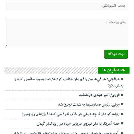
جديدترين ها
عراقچی: عراقی‌ها من را قهرمان خطاب کردند/ صداوسیما سانسور کرد و
پخش نکرد
فوری/ اکبر عبدی درگذشت
جبلی، رئیس صداوسیما به شدت توبیخ شد
ریشه گیاهان تا چه عمقی در خاک نفوذ می کنند؟ رازهای زیرزمین!
حمله آمریکا به مقر نیروی دریایی سپاه در زیباکنار گیلان
رئیس‌جمهور خواستار بررسی جدی ماجرای سایت‌های «فردوسی‌پور» شد