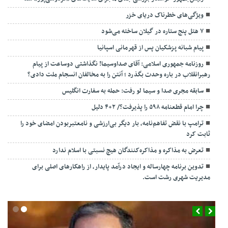
ویژگی‌های خطرناک دریای خزر
۷ هتل پنج ستاره در گیلان ساخته می‌شود
پیام شبانه پزشکیان پس از قهرمانی اسپانیا
روزنامه جمهوری اسلامی: آقای صداوسیما! نگذاشتی دوساعت از پیام
رهبرانقلاب در باره وحدت بگذرد ؛ آنتن را به مخالفان انسجام ملت دادی؟
سابقه مجری صدا و سیما لو رفت: حمله به سفارت انگلیس
چرا امام قطعنامه ۵۹۸ را پذیرفت؟/ ۲+۴ دلیل
ترامپ با نقض تفاهم‌نامه، بار دیگر بی‌ارزشی و نامعتبربودن امضای خود را
ثابت کرد
تعرض به مذاکره و مذاکره‌کنندگان هیچ نسبتی با اسلام ندارد
تدوین برنامه چهارساله و ایجاد درآمد پایدار، از راهکارهای اصلی برای
مدیریت شهری رشت است.