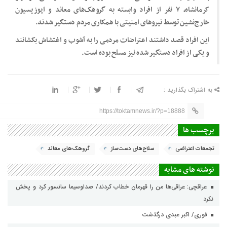
کرمانشاه، ۷ نفر از افراد وابسته به گروهک‌های معاند و اپوزیسیون
خارج‌نشین توسط نیروهای امنیتی با همکاری مردم دستگیر شدند.
این افراد قصد داشتند اعتراضات مردمی را به آشوب و اغتشاش بکشانند
و یکی از افراد دستگیر شده نیز مسلح بوده است.
به اشتراک بگذارید :
https://toktamnews.ir/?p=18888
برچسب ها
تجمعات اعتراضی
سلاح‌های دست‌ساز
گروهک‌های معاند
نوشته های مشابه
عراقچی: عراقی‌ها من را قهرمان خطاب کردند/ صداوسیما سانسور کرد و پخش
نکرد
فوری/ اکبر عبدی درگذشت