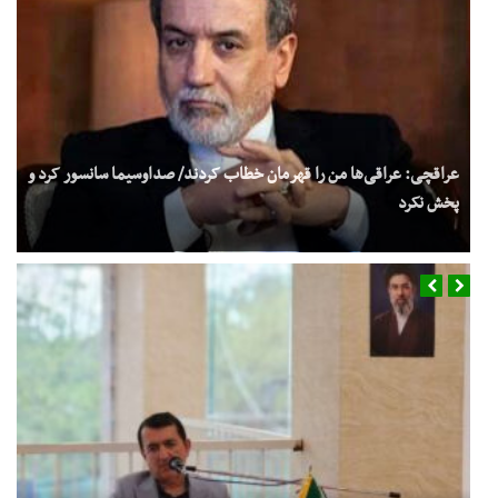
عراقچی: عراقی‌ها من را قهرمان خطاب کردند/ صداوسیما سانسور کرد و
پخش نکرد