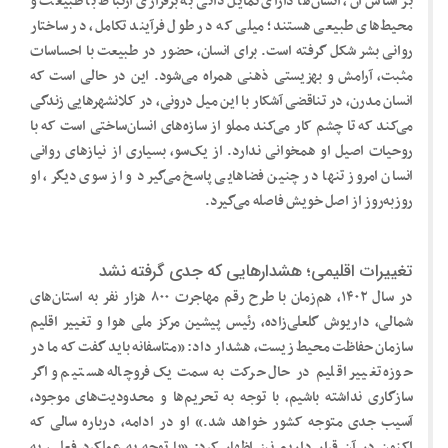
بر اساس آن، انسان‌ها دارای تمایل ذاتی به برقراری ارتباط با طبیعت و
محیط‌های طبیعی هستند؛ میلی که در طول فرآیند تکامل، در ساختار
روانی بشر شکل گرفته است. برای انسان، حضور در طبیعت با احساسات
مثبت، آرامش و بهزیستی ذهنی همراه می‌شود. این در حالی است که
انسان مدرن، در تناقضی آشکار با این میل درونی، در کلانشهرهایی زندگی
می‌کند که تا چشم کار می‌کند مملو از سازه‌های انسان‌ساختی است که با
روحیات اصیل او همخوانی ندارد. از یک‌سو، بسیاری از نیازهای روانی
انسان امروز تنها در چنین فضاهایی پاسخ می‌گیرد و از سوی دیگر، او
روزبه‌روز از اصل خویش فاصله می‌گیرد.
تغییرات اقلیمی؛ هشدارهایی که جدی گرفته نشد
در سال ۱۴۰۲، هم‌زمان با طرح رقم مهاجرت ۸۰۰ هزار نفر به استان‌های
شمالی، داریوش گلعلی‌زاده، رئیس پیشین مرکز ملی هوا و تغییر اقلیم
سازمان حفاظت محیط زیست، هشدار داد: «متاسفانه باید گفت که ما در
حوزه تغییر اقلیم در حال حرکت به سمت یک فروچاله هستیم و اگر
سازگاری نداشته باشیم، با توجه به تحریم‌ها و محدودیت‌های موجود،
آسیب جدی متوجه کشور خواهد شد.» او در ادامه، درباره سالی که
اکنون در آن قرار داریم نیز اظهار کرد: «با توجه به عملکرد فعلی، به