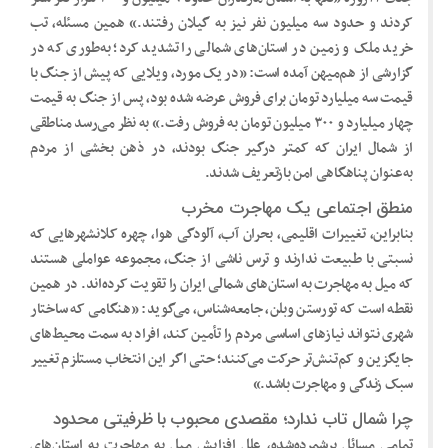
کردند و حدود سه میلیون نفر نیز به گیلان رفتند.» همین مسئله، تب
خرید ملک و زمین در استان‌های شمالی را تشدید کرد؛ به‌طوری که در
گزارشی از هم‌میهن آمده است: «در یک مورد، ویلایی که پیش از جنگ با
قیمت سه میلیارد تومان برای فروش عرضه شده بود، پس از جنگ به قیمت
چهار میلیارد و ۳۰۰ میلیون تومان به فروش رفت.» به نظر می‌رسد مناطقی
از شمال ایران که کمتر درگیر جنگ بودند، در ذهن بخشی از مردم
به‌عنوان پناهگاهی امن بازتعریف شدند.
منطق اجتماعی یک مهاجرت مخرب
بنابراین، تغییرات اقلیمی، بحران آب، آلودگی هوا، چهره کلانشهرهایی که
نسبتی با طبیعت ندارند و ترس ناشی از جنگ، مجموعه عواملی هستند
که میل به مهاجرت به استان‌های شمالی ایران را تقویت کرده‌اند. در همین
نقطه است که تورستن وبلن، جامعه‌شناس، می‌گوید: «هنگامی که ساختار
شهری نتواند نیازهای اساسی مردم را تأمین کند، افراد به سمت محیط‌های
جایگزین و کم‌تنش‌تر حرکت می‌کنند؛ حتی اگر این انتخاب مستلزم تغییر
سبک زندگی و مهاجرت باشد.»
چرا شمال تاب ندارد؛ مقصدی محبوب با ظرفیتی محدود
تمامی مسائل برشمرده‌شده، علل افزایش میل به مهاجرت به استان‌های