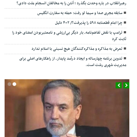
رهبرانقلاب در باره وحدت بگذرد ؛ آنتن را به مخالفان انسجام ملت دادی؟
سابقه مجری صدا و سیما لو رفت: حمله به سفارت انگلیس
چرا امام قطعنامه ۵۹۸ را پذیرفت؟/ ۲+۴ دلیل
ترامپ با نقض تفاهم‌نامه، بار دیگر بی‌ارزشی و نامعتبربودن امضای خود را
ثابت کرد
تعرض به مذاکره و مذاکره‌کنندگان هیچ نسبتی با اسلام ندارد
تدوین برنامه چهارساله و ایجاد درآمد پایدار، از راهکارهای اصلی برای
مدیریت شهری رشت است.