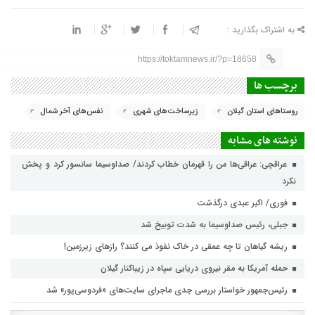
به اشتراک بگذارید :
https://toktamnews.ir/?p=18658
برچسب ها
روستاهای استان گیلان
زیرساخت‌های شهری
نفس‌های آخر شمال
نوشته های مشابه
عراقچی: عراقی‌ها من را قهرمان خطاب کردند/ صداوسیما سانسور کرد و پخش
نکرد
فوری/ اکبر عبدی درگذشت
جبلی، رئیس صداوسیما به شدت توبیخ شد
ریشه گیاهان تا چه عمقی در خاک نفوذ می کنند؟ رازهای زیرزمین!
حمله آمریکا به مقر نیروی دریایی سپاه در زیباکنار گیلان
رئیس‌جمهور خواستار بررسی جدی ماجرای سایت‌های «فردوسی‌پور» شد