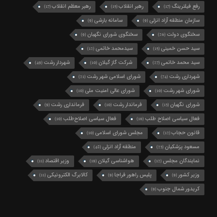
رفع فیلترینگ
رهبر انقلاب
رهبر معظم انقلاب
(17)
(15)
(17)
سازمان منطقه آزاد انزلی
سامانه بارشی
(9)
(9)
سخنگوی دولت
سخنگوی شورای نگهبان
(9)
(26)
سید حسن خمینی
سیدمحمد خاتمی
(12)
(15)
سید محمد خاتمی
شرکت گاز گیلان
شهردار رشت
(49)
(10)
(27)
شهرداری رشت
شورای اسلامی شهر رشت
(21)
(74)
شورای شهر رشت
شورای عالی امنیت ملی
(10)
(10)
شورای نگهبان
فرماندار رشت
فرمانداری رشت
(9)
(10)
(13)
فعال سیاسی اصلاح طلب
فعال سیاسی اصلاح‌طلب
(10)
(16)
قانون حجاب
مجلس شورای اسلامی
(10)
(12)
مسعود پزشکیان
منطقه آزاد انزلی
(48)
(23)
نمایندگان مجلس
هواشناسی گیلان
وزیر اقتصاد
(11)
(19)
(12)
وزیر کشور
پلیس راهور فراجا
کالابرگ الکترونیکی
(11)
(9)
(9)
کریدور شمال جنوب
(9)