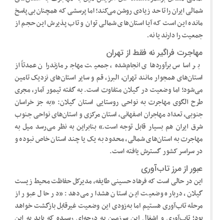
شمالی ایران را تا حد زیادی روشن می‌کند؛ اما پرسشی که همچنان بی‌پاسخ
مانده این است که آیا استان‌های شمالی توان و تاب پذیرش این حجم از
جمعیت را دارند یا نه.
مهاجرت فراگیر نه فقط از تهران
بر اساس برآوردهای انجام‌شده، جمعیت مهاجر مازندران عمدتاً از
استان‌های همجوار مانند تهران، البرز، قم و سایر استان‌های نزدیک تامین
می‌شود؛ اما وضعیت در گیلان متفاوت است. به گفته تیمور آمار، مجری
طرح الگوی مهاجرت به نواحی روستایی استان گیلان: «به جز خراسان
جنوبی، تعداد مهاجران اصفهانی، استان مرکزی و استان‌های نواحی جنوب
شرق ایران هم بسیار قابل توجه است.» بنابراین به نظر می‌رسد میل به
مهاجرت به استان‌های شمالی، محدود به یک یا چند استان خاص نبوده و
در سراسر کشور گسترش یافته است.
عبور از مرز تاب‌آوری
این در حالی است که فرهاد حسینی طایفه، مدیرکل حفاظت محیط زیست
گیلان، درباره وضعیت این استان هشدار می‌دهد: «در حال عبور از
مرحله تاب‌آوری هستیم اما به‌زودی این وضعیت غیرقابل بازگشت خواهد
بود؛ تاب‌آوری و اشغال این سرزمین به درجه‌ای رسیده که باید به این