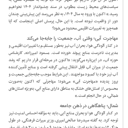
سیاست‌های محیط زیست مطلوب در سند چشم‌انداز ۱۴۰۴ نخواهیم
رسید.» اکنون با ورود به سال ۱۴۰۴، به نظر می‌رسد این پیش‌بینی چندان
دور از واقعیت نبوده است. با این حال، پرسش اصلی اینجاست که آیا
همه‌چیز به تغییرات اقلیمی محدود می‌شود؟
مهاجرت آبی؛ وقتی آب، جمعیت را جابه‌جا می‌کند
در کنار آلودگی هوا، بحران آب نیز به‌طور مستقیم با تغییرات اقلیمی و
مدیریت نادرست منابع پیوند خورده است. مسعود امیرزاده، کارشناس
حوزه آب، در این‌باره می‌گوید: «اکنون در مرحله‌ای قرار داریم که رشد
جمعیت از میزان آب قابل انتقال پیشی گرفته است و منابع تأمین‌کننده
آب نیز خود با کمبود مواجهند. این شرایط موجب جابه‌جایی جمعیت و
بروز پدیده «مهاجرت آبی» می‌شود؛ مهاجرتی که اکنون به‌صورت
محسوس از استان‌های خشک به مناطق دارای منابع آبی، به‌ویژه استان‌های
شمالی، در حال انجام است.»
شمال؛ پناهگاهی در ذهن جامعه
در کنار آلودگی هوا و بحران منابع آبی، باید به مؤلفه احساس امنیت نیز
توجه کرد. به گفته سیدرضا صالحی‌امیری، وزیر میراث فرهنگی، در طول
جنگ ۱۲روزه «تنها به استان مازندران حدود ۹ میلیون و ۳۰۰ هزار نفر سفر