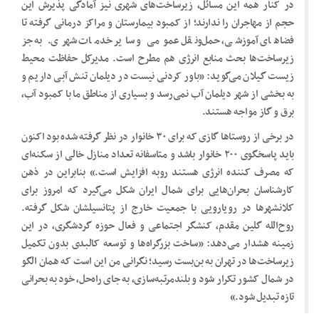
در کنار همه این مسائل، زیرساخت‌های شهری نیز آمادگی پذیرش این
حجم از مهاجران را ندارند؛ از کمبود بیمارستان و مراکز درمانی گرفته تا
فضاهای آموزشی، حمل‌ونقل عمومی و سایر خدمات شهری. به جز
زیرساخت‌ها بحث منابع انرژی هم مطرح است. مدیرکل حفاظت محیط
زیست گیلان می‌گوید: «باور کردنی نیست در دیلمان تنش آبی داریم و
به بخشی از شهر دیلمان آب نمی‌رسد و بسیاری از مناطق ما با کمبود آب،
برق و گاز مواجه هستند.
در برخی از روستاها گازی که برای ۳۰ خانوار در نظر گرفته شده بود اکنون
باید پاسخگوی ۲۰۰ خانوار باشد و متاسفانه تعداد منازل خالی از سکنه‌ای
که مصرف کننده انرژی هستند روبه افزایش است.» بنابراین در ذهن
کارشناسان بحران‌هایی برای شمال ایران شکل می‌گیرد که امروز برای
کلانشهرها در رویارویی با جمعیت خارج از پتانسیلشان شکل گرفته.
روح‌الله گلین مقدم، کنشگر اجتماعی و فعال حوزه گردشگری، در این
زمینه هشدار می‌دهد: «ساخت بزرگراه‌ها و توسعه کالبدی بدون تکمیل
زیرساخت‌ها در تهران به بن‌بست رسید؛ نگرانی من این است که همان الگو
در شمال کشور تکرار شود و بلندمرتبه‌سازی، به جای راه‌حل، خود به بحرانی
تازه تبدیل شود.»