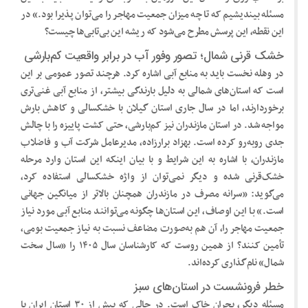
مسئله بیندیشیم که تا چه میزان جمعیت مهاجر را می‌توان پذیرا بود.» در
این نقطه، این پرسش مطرح می‌شود که ریشه این بی‌تابی‌ها چیست؟
خشک قرنی شمال؛ تصور وفور آب در برابر واقعیت کم‌بارشی
در وهله نخست باید به منابع آبی اشاره کرد. هرچند تصور عمومی بر این
است که استان‌های شمالی به دلیل بارندگی بیشتر، از منابع آبی غنی‌تری
برخوردارند، اما در سال جاری استان گیلان با خشکسالی و کاهش بارش
مواجه شد. در استان مازندران نیز کم‌بارشی، حتی کشت پاییزه را با چالش
جدی روبه‌رو کرده است. بهزاد برارزاده، مدیرعامل شرکت آب و فاضلاب
مازندران، با اشاره به این شرایط و با بیان اینکه این استان وارد مرحله
خشک‌قرنی شده و دیگر نمی‌توان از واژه خشکسالی استفاده کرد،
می‌گوید: «سرانه مصرف در مازندران همچنان بالاتر از میانگین جهانی
است.» با این اوصاف، این استان‌ها چگونه می‌توانند منابع آبی مورد نیاز
جمعیت مهاجر را، آن هم به‌صورت مضاعف نسبت به نیاز جمعیت بومی،
تأمین کنند؟ از همین روست که کارشناسان سال ۱۴۰۵ را «سال سخت
شمال» نام‌گذاری کرده‌اند.
خطر فرونشست در استان‌های سبز
مسئله دیگر، بحران خاک است. در حالی که بیش از ۳۰ استان ایران با