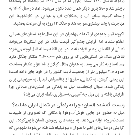
مربوط به سال ۱۴۰۲ است؛ آماری که در سال ۱۴۰۳ نیز مجددا در رسانه‌ها
بازنشر شد و حالا باری دیگر همان عدد تکرار می‌شود. اما، در سال ۱۴۰۴ به
واسطه کمبود منابع آب و مشکلات آب و هوایی در کلانشهرها این
مهاجرت با رشد بیشتری مواجه شد و جنگ ۱۲ روزه به آن سرعت بخشید.
اگرچه آمار جدیدی از تعداد مهاجران در این سال‌ها به استان‌های شمالی
اعلام نشده، اما افزایش چشم‌گیر قیمت ملک در این استان‌ها می‌تواند
نشانی از تقاضای بیشتر افراد باشد. در این نقطه مساله قابل توجه می‌شود؛
تقاضای ملک در استان‌هایی که بر روی هم ۳٬۴۰۰٬۰۰۰ هکتار جنگل دارد
مساله‌ساز به نظر می‌رسد. به عنوان مثال گیلان با ۱۵ هزار هکتار مساحت
حدود ۲.۸ میلیون نفر از جمعیت ثابت کشور را در خود جای داده است؛
این یعنی گیلان، به تنهایی، خارج از پتانسیلش تبدیل به سرزمینی برای
زندگی شده. سوال اینجاست میل به زندگی در استان‌های شمالی چرا
افزایش یافته و این میل چه آسیبی به سبزترین نقطه ایران می‌زند؟
زیست گمشده انسان؛ چرا به زندگی در شمال ایران مایلیم؟
میل به حضور در جایی خوش‌آب‌وهوا یا مکانی که تصویری از طبیعت
دست‌نخورده ارائه می‌دهد، به ریشه‌های وجودی انسان بازمی‌گردد. این
گرایش در سال‌های اخیر با عنوان «بیوفیلیا» شناخته می‌شود؛ مفهومی که