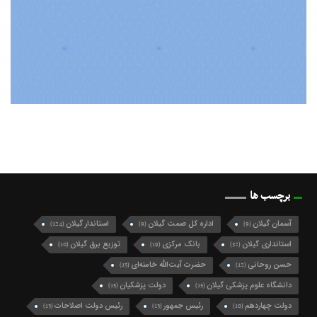
برچسب ها
آسمان گیلان
اداره کل صمت گیلان
استاندار گیلان
(124)
(9)
(9)
استانداری گیلان
بانک مرکزی
توزیع برق گیلان
(10)
(19)
(32)
حسن روحانی
حضرت آیت‌الله خامنه‌ای
(15)
(12)
دانشگاه علوم پزشکی گیلان
دولت پزشکیان
(15)
(15)
دولت چهاردهم
رئیس جمهور
رئیس دولت اصلاحات
(13)
(13)
(10)