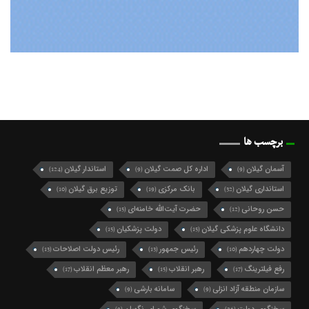
برچسب ها
آسمان گیلان
اداره کل صمت گیلان
استاندار گیلان
(124)
(9)
(9)
استانداری گیلان
بانک مرکزی
توزیع برق گیلان
(10)
(19)
(32)
حسن روحانی
حضرت آیت‌الله خامنه‌ای
(15)
(12)
دانشگاه علوم پزشکی گیلان
دولت پزشکیان
(15)
(15)
دولت چهاردهم
رئیس جمهور
رئیس دولت اصلاحات
(13)
(13)
(10)
رفع فیلترینگ
رهبر انقلاب
رهبر معظم انقلاب
(17)
(15)
(17)
سازمان منطقه آزاد انزلی
سامانه بارشی
(9)
(9)