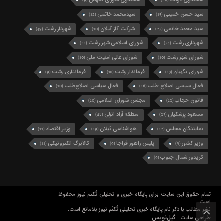
سخنگوی دولت
سخنگوی شورای نگهبان
(9)
(26)
سید حسن خمینی
سیدمحمد خاتمی
(12)
(15)
سید محمد خاتمی
شرکت گاز گیلان
شهردار رشت
(49)
(10)
(27)
شهرداری رشت
شورای اسلامی شهر رشت
(21)
(74)
شورای شهر رشت
شورای عالی امنیت ملی
(10)
(10)
شورای نگهبان
فرماندار رشت
فرمانداری رشت
(9)
(10)
(13)
فعال سیاسی اصلاح طلب
فعال سیاسی اصلاح‌طلب
(10)
(16)
قانون حجاب
مجلس شورای اسلامی
(10)
(12)
مسعود پزشکیان
منطقه آزاد انزلی
(48)
(23)
نمایندگان مجلس
هواشناسی گیلان
وزیر اقتصاد
(11)
(19)
(12)
وزیر کشور
پلیس راهور فراجا
کالابرگ الکترونیکی
(11)
(9)
(9)
کریدور شمال جنوب
(9)
تمام حقوق این سایت برای پایگاه خبری و تحلیلی تُکتم نیوز محفوظ
است.
نشر مطالب با ذکر نام پایگاه خبری تحلیلی تُکتَم نیوز بلامانع است.
گیل‌نویس
طراحی سایت :