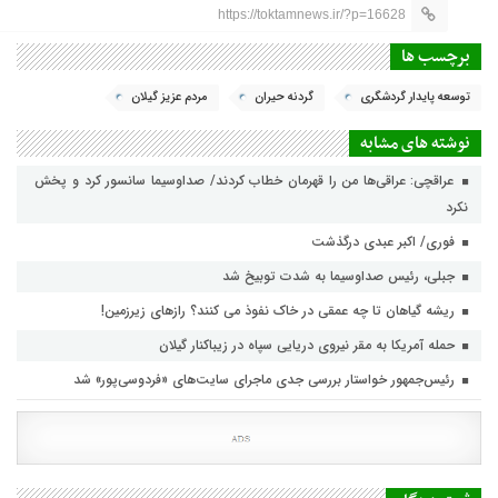
https://toktamnews.ir/?p=16628
برچسب ها
توسعه پایدار گردشگری
گردنه حیران
مردم عزیز گیلان
نوشته های مشابه
عراقچی: عراقی‌ها من را قهرمان خطاب کردند/ صداوسیما سانسور کرد و پخش
نکرد
فوری/ اکبر عبدی درگذشت
جبلی، رئیس صداوسیما به شدت توبیخ شد
ریشه گیاهان تا چه عمقی در خاک نفوذ می کنند؟ رازهای زیرزمین!
حمله آمریکا به مقر نیروی دریایی سپاه در زیباکنار گیلان
رئیس‌جمهور خواستار بررسی جدی ماجرای سایت‌های «فردوسی‌پور» شد