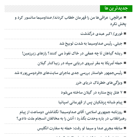
جديدترين ها
عراقچی: عراقی‌ها من را قهرمان خطاب کردند/ صداوسیما سانسور کرد و
پخش نکرد
فوری/ اکبر عبدی درگذشت
جبلی، رئیس صداوسیما به شدت توبیخ شد
ریشه گیاهان تا چه عمقی در خاک نفوذ می کنند؟ رازهای زیرزمین!
حمله آمریکا به مقر نیروی دریایی سپاه در زیباکنار گیلان
رئیس‌جمهور خواستار بررسی جدی ماجرای سایت‌های «فردوسی‌پور» شد
ویژگی‌های خطرناک دریای خزر
۷ هتل پنج ستاره در گیلان ساخته می‌شود
پیام شبانه پزشکیان پس از قهرمانی اسپانیا
روزنامه جمهوری اسلامی: آقای صداوسیما! نگذاشتی دوساعت از پیام
رهبرانقلاب در باره وحدت بگذرد ؛ آنتن را به مخالفان انسجام ملت دادی؟
سابقه مجری صدا و سیما لو رفت: حمله به سفارت انگلیس