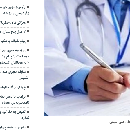
رئیس‌جمهور خواس
«فردوسی‌پور» شد
ویژگی‌های خطرنا
۷ هتل پنج ستاره در گیلان ساخته می‌شود
پیام شبانه پزشکیا
روزنامه جمهوری ا
دوساعت از پیام رهبر
را به مخالفان انسجا
سابقه مجری صدا و
انگلیس
چرا امام قطعنامه ۵۹۸ را پذیرفت؟/ ۲+۴ دلیل
ترامپ با نقض تفاهم
نامعتبربودن امضای خ
تعرض به مذاکره و 
ندارد
علی سیفی
تدوین برنامه چهارس