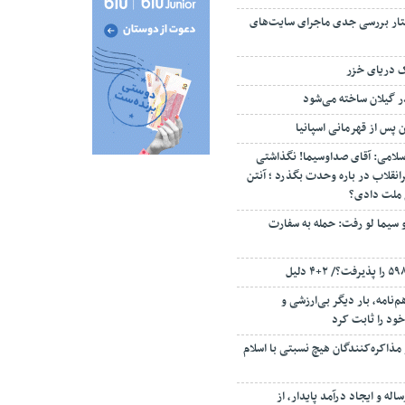
تار بررسی جدی ماجرای سایت‌های
ک دریای خزر
ن پس از قهرمانی اسپانیا
سلامی: آقای صداوسیما! نگذاشتی
انقلاب در باره وحدت بگذرد ؛ آنتن
م ملت دادی؟
 سیما لو رفت: حمله به سفارت
‌نامه، بار دیگر بی‌ارزشی و
ود را ثابت کرد
مذاکره‌کنندگان هیچ نسبتی با اسلام
اله و ایجاد درآمد پایدار، از