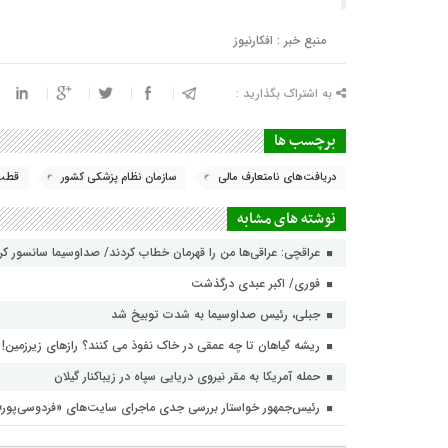
منبع خبر : افکارنیوز
به اشتراک بگذارید :
برچسب ها
دریافت‌های نامتعارف مالی
سازمان نظام پزشکی کشور
قطب 
نوشته های مشابه
عراقچی: عراقی‌ها من را قهرمان خطاب کردند/ صداوسیما سانسور ک
فوری/ اکبر عبدی درگذشت
جبلی، رئیس صداوسیما به شدت توبیخ شد
ریشه گیاهان تا چه عمقی در خاک نفوذ می کنند؟ رازهای زیرزمین!
حمله آمریکا به مقر نیروی دریایی سپاه در زیباکنار گیلان
رئیس‌جمهور خواستار بررسی جدی ماجرای سایت‌های «فردوسی‌پور