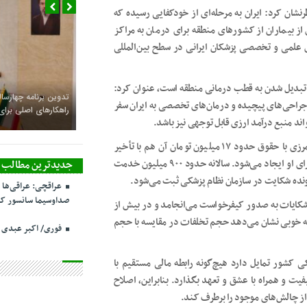
نشان کرد: ایران به مرحله‌ای از خودکفایی رسیده که
 از بیماران از کشورهای منطقه برای درمان به مراکز
ای علمی و تخصصی پزشکان ایرانی در سطح بین‌المللی
ل تبدیل شدن به قطب درمانی منطقه است، عنوان کرد:
تدوین برنامه چهارساله
 جراحی‌های پیچیده و درمان‌های تخصصی به ایران سفر
راهکارهای اصلی بر
اند منبع درآمد ارزی قابل توجهی نیز باشد.
رئیس‌زاده اضافه کرد: وقتی یک پزشک متخصص در مناطق مرزی با حقوق حدود ۱۷ میلیون تومان آن هم با تأخیر
چندماهه حقوق می‌گیرد، طبیعی است که مشکلات معیشتی برای او ایجاد می‌شود. سالانه حدود ۹۰۰ میلیون خدمت
جدیدترین مطالب
عراقچی: عراقی‌ها 
صداوسیما سانسور کر
 نشان می‌دهد حدود ۴۵ درصد از این شکایات به صدور کیفرخواست می‌انجامد و در بیش از
ار به خوبی نشان می‌دهد حجم تخلفات در مقایسه با حجم
فوری/ اکبر عبدی
کشور تمایل دارد هیچ‌گونه رابطه مالی مستقیم با
یفیت و همراه با عشق و تعهد بگذارد. بنابراین، اصلاح
از چالش‌های موجود را برطرف کند.