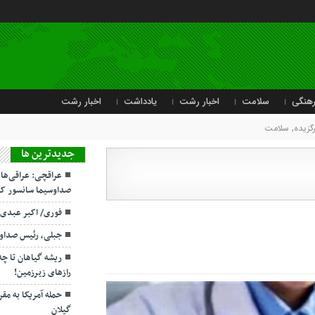
هنگی
سلامت
اخبار رشت
یادداشت
اخبار رشت
رگزیده
,
سلامت
جديدترين ها
عراقچی: عراقی‌ها
صداوسیما سانسور کر
فوری/ اکبر عبدی
جبلی، رئیس صداو
ریشه گیاهان تا چ
رازهای زیرزمین!
حمله آمریکا به مقر
گیلان