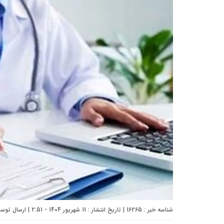
شناسه خبر : 16265 | تاریخ انتشار : 11 شهریور 1404 - 2:51 | ارسال توسط :