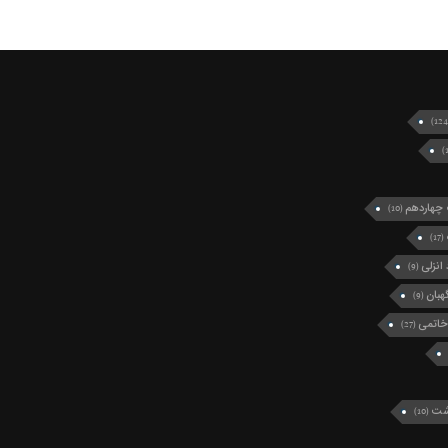
چهاردهم
(10)
(17)
انزلی
(9)
بان
(9)
خاتمی
(27)
رشت
(10)