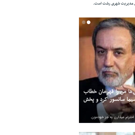
ای مدیریت شهری رشت است.
‌ها من را قهرمان خطاب
یما سانسور کرد و پخش
 احترام میذارن به جز خودمون.