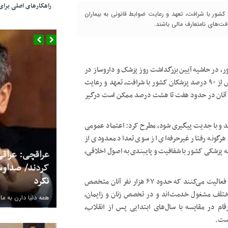
راهکارهای اصلی بر
شکی کشور گفت: بیش از ۹۰ درصد پزشکان کشور با شرافت، تعهد و رعایت ضوابط قانونی به بیماران
های نامتعارف مالی باشند.
ر، در حاشیه آیین بزرگداشت روز پزشک و داروساز در
فردیس، ضمن تبریک این مناسبت به جامعه پزشکی گفت: بیش از ۹۰ درصد پزشکان کشور با شرافت، تعهد و رعایت
از آنان در حدود هفت تا هشت درصد ممکن است درگیر
 رصد و با جدیت پیگیری شود، مطرح کرد: اعتماد عمومی
هرگونه رفتار غیرحرفه‌ای از سوی تعداد معدودی از
عه پزشکی کشور با شفافیت و پایبندی به اصول اخلاقی،
عراقچی: عراقی
کردند/ صداوس
نکرد
رئیس‌زاده عنوان کرد: امروز بیش از ۱۷۰ هزار پزشک در ایران فعالیت می‌کنند که حدود ۶۷ هزار نفر آنان متخصص
 در رشته‌های مختلف مشغول خدمت‌اند و در تخصص زنان و زایمان،
همه دنیا دارن به ما
ر گذشته که این ارقام در مقایسه با سال‌های ابتدایی پس از انقلاب،
ست.