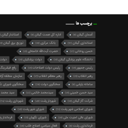
برچسب ها
آسمان گیلان
اداره کل صمت گیلان
استاندار گیلان
(124)
(9)
(9)
استانداری گیلان
بانک مرکزی
توزیع برق گیلان
(10)
(19)
(32)
حسن روحانی
حضرت آیت‌الله خامنه‌ای
(15)
(12)
دانشگاه علوم پزشکی گیلان
دولت پزشکیان
دولت 
(15)
(15)
رئیس جمهور
رئیس دولت اصلاحات
رفع فیلترینگ
(13)
(13)
رهبر انقلاب
رهبر معظم انقلاب
سازمان منطقه آزاد 
(17)
(15)
سامانه بارشی
سخنگوی دولت
سخنگوی شورای نگه
(26)
(9)
سید حسن خمینی
سیدمحمد خاتمی
سید محمد 
(12)
(15)
شرکت گاز گیلان
شهردار رشت
شهرداری رشت
(74)
(49)
(10)
شورای اسلامی شهر رشت
شورای شهر رشت
(10)
(21)
شورای عالی امنیت ملی
شورای نگهبان
فرماندار 
(13)
(10)
فرمانداری رشت
فعال سیاسی اصلاح طلب
(16)
(9)