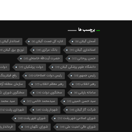
برچسب ها
آسمان گیلان
اداره کل صمت گیلان
استاندار گیلان
(124)
(9)
(9)
استانداری گیلان
بانک مرکزی
توزیع برق گیلان
(10)
(19)
(32)
حسن روحانی
حضرت آیت‌الله خامنه‌ای
(15)
(12)
دانشگاه علوم پزشکی گیلان
دولت پزشکیان
دولت 
(15)
(15)
رئیس جمهور
رئیس دولت اصلاحات
رفع فیلترینگ
(13)
(13)
رهبر انقلاب
رهبر معظم انقلاب
سازمان منطقه آزاد 
(17)
(15)
سامانه بارشی
سخنگوی دولت
سخنگوی شورای نگه
(26)
(9)
سید حسن خمینی
سیدمحمد خاتمی
سید محمد 
(12)
(15)
شرکت گاز گیلان
شهردار رشت
شهرداری رشت
(74)
(49)
(10)
شورای اسلامی شهر رشت
شورای شهر رشت
(10)
(21)
شورای عالی امنیت ملی
شورای نگهبان
فرماندار 
(13)
(10)