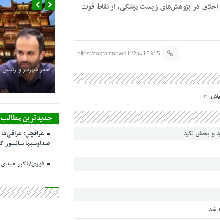
ه اخلاق در پژوهش‌های زیست پزشکی، از نقاط قوت
https://toktamnews.ir/?p=15315
سفر شهردار و رئیس 
یلان
جدیدترین مطالب
عراقچی: عراقی‌ها 
رد و پخش نکرد
صداوسیما سانسور کر
فوری/ اکبر عبدی
» شد