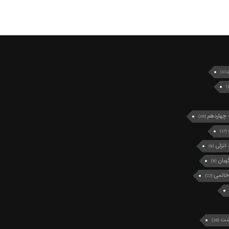
چهاردهم
(10)
(17)
انزلی
(9)
بان
(9)
خاتمی
(27)
رشت
(10)