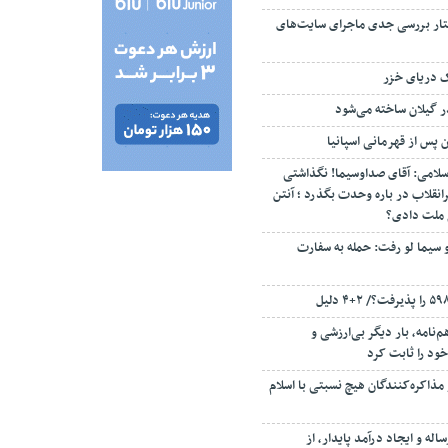
تار بررسی جدی ماجرای سایت‌های
ک دریای خزر
ن پس از قهرمانی اسپانیا
سلامی: آقای صداوسیما! نگذاشتی
انقلاب در باره وحدت بگذرد ؛ آنتن
م ملت دادی؟
 سیما لو رفت: حمله به سفارت
‌نامه، بار دیگر بی‌ارزشی و
ود را ثابت کرد
مذاکره‌کنندگان هیچ نسبتی با اسلام
اله و ایجاد درآمد پایدار، از