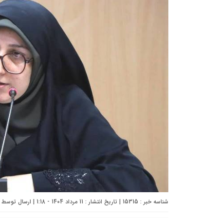
شناسه خبر : 15315 | تاریخ انتشار : 11 مرداد 1404 - 1:18 | ارسال توسط :