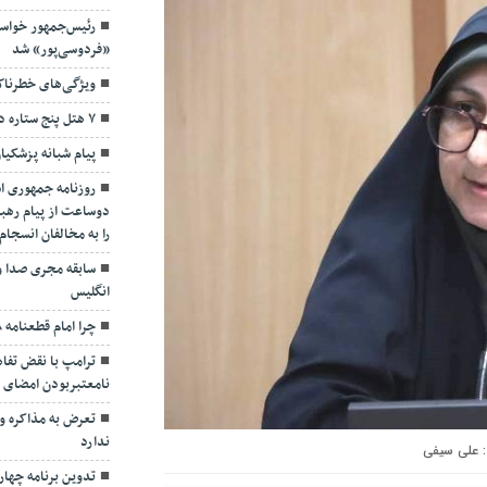
رئیس‌جمهور خواس
«فردوسی‌پور» شد
ویژگی‌های خطرنا
۷ هتل پنج ستاره در گیلان ساخته می‌شود
پیام شبانه پزشکیا
روزنامه جمهوری ا
دوساعت از پیام رهبر
را به مخالفان انسجا
سابقه مجری صدا و
انگلیس
چرا امام قطعنامه ۵۹۸ را پذیرفت؟/ ۲+۴ دلیل
ترامپ با نقض تفاهم
نامعتبربودن امضای خ
تعرض به مذاکره و 
ندارد
علی سیفی
تدوین برنامه چهارس