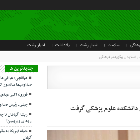
هنگی
سلامت
اخبار رشت
یادداشت
اخبار رشت
,
اسلایدر
,
برگزیده
,
فرهنگی
جديدترين ها
عراقچی: عراقی‌ها
صداوسیما سانسور کر
فوری/ اکبر عبدی
جبلی، رئیس صداو
 دانشکده علوم پزشکی گرفت
ریشه گیاهان تا چ
رازهای زیرزمین!
حمله آمریکا به مقر
گیلان