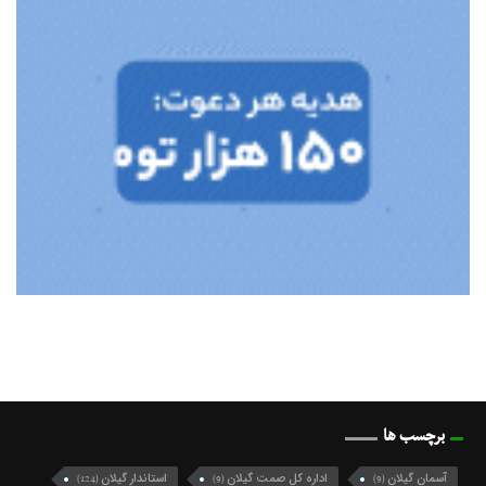
برچسب ها
آسمان گیلان
اداره کل صمت گیلان
استاندار گیلان
(124)
(9)
(9)