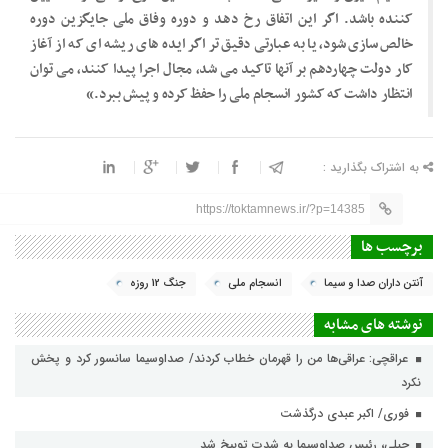
کننده باشد. اگر این اتفاق رخ دهد و دوره وفاق ملی جایگزین دوره
خالص سازی شود، یا به عبارتی دقیق تر اگر ایده های ریشه ای که از آغاز
کار دولت چهاردهم بر آنها تاکید می شد، مجال اجرا پیدا کنند، می توان
انتظار داشت که کشور انسجام ملی را حفظ کرده و پیش ببرد.»
به اشتراک بگذارید :
https://toktamnews.ir/?p=14385
برچسب ها
آنتن داران صدا و سیما
انسجام ملی
جنگ 12 روزه
نوشته های مشابه
عراقچی: عراقی‌ها من را قهرمان خطاب کردند/ صداوسیما سانسور کرد و پخش
نکرد
فوری/ اکبر عبدی درگذشت
جبلی، رئیس صداوسیما به شدت توبیخ شد