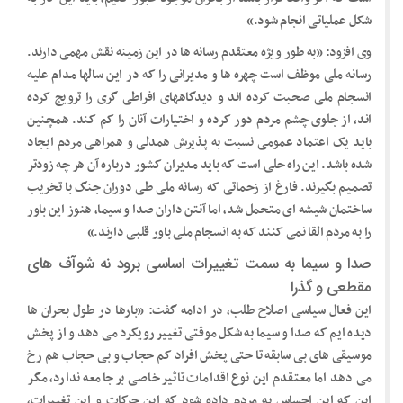
شکل عملیاتی انجام شود.»
وی افزود: «به طور ویژه معتقدم رسانه ها در این زمینه نقش مهمی دارند.
رسانه ملی موظف است چهره ها و مدیرانی را که در این سالها مدام علیه
انسجام ملی صحبت کرده اند و دیدگاههای افراطی گری را ترویج کرده
اند، از جلوی چشم مردم دور کرده و اختیارات آنان را کم کند. همچنین
باید یک اعتماد عمومی نسبت به پذیرش همدلی و همراهی مردم ایجاد
شده باشد. این راه حلی است که باید مدیران کشور درباره آن هر چه زودتر
تصمیم بگیرند. فارغ از زحماتی که رسانه ملی طی دوران جنگ با تخریب
ساختمان شیشه ای متحمل شد، اما آنتن داران صدا و سیما، هنوز این باور
را به مردم القا نمی کنند که به انسجام ملی باور قلبی دارند.»
صدا و سیما به سمت تغییرات اساسی برود نه شوآف های
مقطعی و گذرا
این فعال سیاسی اصلاح طلب، در ادامه گفت: «بارها در طول بحران ها
دیده ایم که صدا و سیما به شکل موقتی تغییر رویکرد می دهد و از پخش
موسیقی های بی سابقه تا حتی پخش افراد کم حجاب و بی حجاب هم رخ
می دهد اما معتقدم این نوع اقدامات تاثیر خاصی بر جامعه ندارد، مگر
این که این احساس به مردم داده شود که این حرکات و این تغییرات،