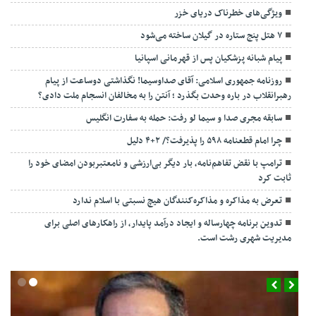
ویژگی‌های خطرناک دریای خزر
۷ هتل پنج ستاره در گیلان ساخته می‌شود
پیام شبانه پزشکیان پس از قهرمانی اسپانیا
روزنامه جمهوری اسلامی: آقای صداوسیما! نگذاشتی دوساعت از پیام
رهبرانقلاب در باره وحدت بگذرد ؛ آنتن را به مخالفان انسجام ملت دادی؟
سابقه مجری صدا و سیما لو رفت: حمله به سفارت انگلیس
چرا امام قطعنامه ۵۹۸ را پذیرفت؟/ ۲+۴ دلیل
ترامپ با نقض تفاهم‌نامه، بار دیگر بی‌ارزشی و نامعتبربودن امضای خود را
ثابت کرد
تعرض به مذاکره و مذاکره‌کنندگان هیچ نسبتی با اسلام ندارد
تدوین برنامه چهارساله و ایجاد درآمد پایدار، از راهکارهای اصلی برای
مدیریت شهری رشت است.