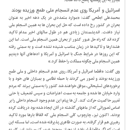
مبارز به این پرسشها پاسخ داده است:
اسرائیل و آمریکا روی عدم انسجام ملی طمع ورزیده بودند
محمدعلی ابطحی گفت: «موارد متعددی در یک دهه اخیر به عنوان
بحران در کشور رخ داده است که حل این بحران ها به همین انسجام ملی
نیاز داشت. اندیشمندان زیادی هم در طول سالهای اخیر مدام تاکید
کرده اند که راه حل عبور کشور از بحران همین انسجام ملی است. اما این
هشدارها و تاکیدها در زمان مناسب شنیده نشده است و به سمتی رفته
که این روزها در شرایط جنگ با اسرائیل و آمریکا و ادعاهای آنها دیدیم
همین انسجام ملی چگونه مملکت را حفظ کرد.»
وی گفت: «قطعا اسرائیل و آمریکا، روی عدم انسجام داخلی و ملی طمع
ورزیده بودند و تصور می کردند با حمله نظامی و بمباران های خود و با
برخوردهای تسلیحاتی، موفق خواهند شد کشور را به سمتی ببرند که مردم
وارد خیابان ها شده و جامعه به سمت اعتراضات و سپس تضعیف یا حتی
تغییر حاکمیت حرکت کند. آن ها پیام این عدم وجود انسجام داخلی را بر
اساس تصوراتی که از ماههای گذشته در آنان ایجاد شده بود دریافت کرده
بودند. اکنون نیز، چارچوب کلی انسجام ملی که اتفاقا بارها مورد تاکید
رهبری هم قرار گرفته، به صورت ظاهری پذیرفته شده است، اما مسئله این
است که اگر واقعا قرار باشد از بحران موجود عبور کنیم، باید این کار به