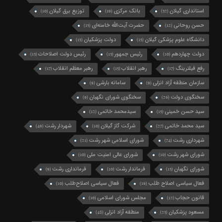
استانداری گیلان
بانک مرکزی
توزیع برق گیلان
(10)
(19)
(32)
حسن روحانی
حضرت آیت‌الله خامنه‌ای
(15)
(12)
دانشگاه علوم پزشکی گیلان
دولت پزشکیان
(15)
(15)
دولت چهاردهم
رئیس جمهور
رئیس دولت اصلاحات
(13)
(13)
(10)
رفع فیلترینگ
رهبر انقلاب
رهبر معظم انقلاب
(17)
(15)
(17)
سازمان منطقه آزاد انزلی
سامانه بارشی
(9)
(9)
سخنگوی دولت
سخنگوی شورای نگهبان
(9)
(26)
سید حسن خمینی
سیدمحمد خاتمی
(12)
(15)
سید محمد خاتمی
شرکت گاز گیلان
شهردار رشت
(49)
(10)
(27)
شهرداری رشت
شورای اسلامی شهر رشت
(21)
(74)
شورای شهر رشت
شورای عالی امنیت ملی
(10)
(10)
شورای نگهبان
فرماندار رشت
فرمانداری رشت
(9)
(10)
(13)
فعال سیاسی اصلاح طلب
فعال سیاسی اصلاح‌طلب
(10)
(16)
قانون حجاب
مجلس شورای اسلامی
(10)
(12)
مسعود پزشکیان
منطقه آزاد انزلی
(48)
(23)