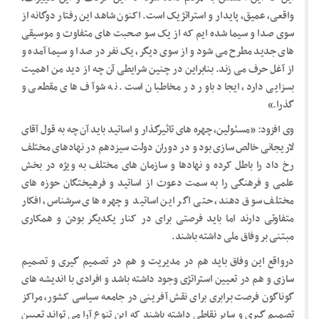
واقعی، عمیق، پایدار و استراتژیک است. اکنون شاهد این رفتار دوگانه از
سوی صدا و سیما شده ایم که از یک سو صحبت های متفاوت و موسیقی
های جدید مطرح می شود و از سوی دیگر، یک نفر در صدا و سیما آمده و
از آغل حرف می زند. بنابراین در چنین شرایطی آن چه از دید من اهمیت
بسزایی دارد، ایجاد باور در مخاطبان است. نه شوآف های مقطعی و
گذرا.»
وی افزود: «مسئولین، چهره های تاثیرگذار و اساتید باید آن چه به قول آقای
لاریجانی خالص سازی بود و در دوران دولت سیزدهم در نهادهای مختلف
رخ داد را باطل کرده و نهادها و سازمان های مختلف به ویژه در بخش
علمی و فرهنگی را به سمت دعوت از اساتید و فرهیختگان حوزه های
مختلف سوق دهند، حتی اگر این اساتید و چهره های سرشناس، افکار
متفاوتی دارند اما باید فرصتی برای در کنار یکدیگر بودن و همکاری
مبتنی بر وفاق ملی داشته باشند.
درواقع این وفاق باید هم در مدیریت و هم در تصمیم گیری و تصمیم
سازی و هم در تعیین استراتژی وجود داشته باشد و افرادی با اندیشه های
گوناگون فرصت برابری برای نقش آفرینی در جامعه سیاسی کشور، مراکز
تصمیم گیری و سایر نقاطی داشته باشند که این تنوع آرا می تواند تعیین