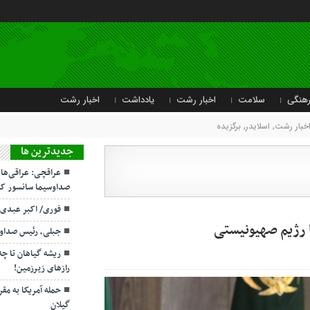
هنگی
سلامت
اخبار رشت
یادداشت
اخبار رشت
خبار رشت
,
اسلایدر
,
برگزیده
جديدترين ها
عراقچی: عراقی‌ها
صداوسیما سانسور کر
فوری/ اکبر عبدی
جبلی، رئیس صداو
ریشه گیاهان تا چ
رازهای زیرزمین!
حمله آمریکا به مقر
گیلان