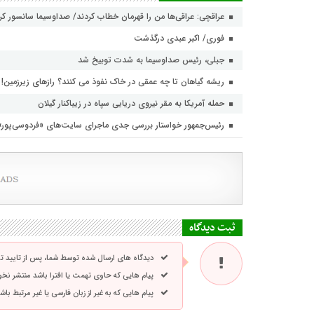
عراقچی: عراقی‌ها من را قهرمان خطاب کردند/ صداوسیما سانسور ک
فوری/ اکبر عبدی درگذشت
جبلی، رئیس صداوسیما به شدت توبیخ شد
ریشه گیاهان تا چه عمقی در خاک نفوذ می کنند؟ رازهای زیرزمین!
حمله آمریکا به مقر نیروی دریایی سپاه در زیباکنار گیلان
رئیس‌جمهور خواستار بررسی جدی ماجرای سایت‌های «فردوسی‌پور
ثبت دیدگاه
دیدگاه های ارسال شده توسط شما، پس از تایید 
پیام هایی که حاوی تهمت یا افترا باشد منتشر نخ
پیام هایی که به غیر از زبان فارسی یا غیر مرتبط ب