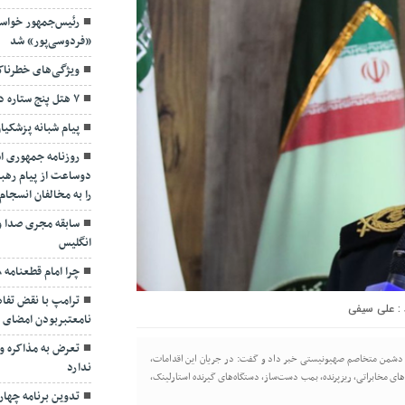
رئیس‌جمهور خواس
«فردوسی‌پور» شد
ویژگی‌های خطرنا
۷ هتل پنج ستاره در گیلان ساخته می‌شود
پیام شبانه پزشکیا
روزنامه جمهوری ا
دوساعت از پیام رهبر
را به مخالفان انسجا
سابقه مجری صدا و
انگلیس
چرا امام قطعنامه ۵۹۸ را پذیرفت؟/ ۲+۴ دلیل
ترامپ با نقض تفاهم
علی سیفی
نامعتبربودن امضای خ
تعرض به مذاکره و 
 گیلان از دستگیری ۳۶ نفر به اتهام همکاری با دشمن متخاصم صهیونیستی خبر داد و گفت: در جریان این اقدامات،
ندارد
ای مخابراتی، ریزپرنده، بمب دست‌ساز، دستگاه‌های گیرنده استارلینک،
تدوین برنامه چهارس