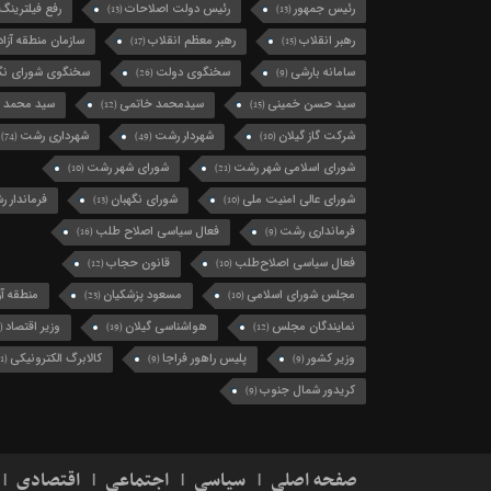
رئیس جمهور
رئیس دولت اصلاحات
رفع فیلترینگ
(13)
(13)
رهبر انقلاب
رهبر معظم انقلاب
سازمان منطقه آزاد 
(17)
(15)
سامانه بارشی
سخنگوی دولت
سخنگوی شورای نگه
(26)
(9)
سید حسن خمینی
سیدمحمد خاتمی
سید محمد 
(12)
(15)
شرکت گاز گیلان
شهردار رشت
شهرداری رشت
(74)
(49)
(10)
شورای اسلامی شهر رشت
شورای شهر رشت
(10)
(21)
شورای عالی امنیت ملی
شورای نگهبان
فرماندار 
(13)
(10)
فرمانداری رشت
فعال سیاسی اصلاح طلب
(16)
(9)
فعال سیاسی اصلاح‌طلب
قانون حجاب
(12)
(10)
مجلس شورای اسلامی
مسعود پزشکیان
منطقه آزا
(23)
(10)
نمایندگان مجلس
هواشناسی گیلان
وزیر اقتصاد
(11)
(19)
(12)
وزیر کشور
پلیس راهور فراجا
کالابرگ الکترونیکی
(11)
(9)
(9)
کریدور شمال جنوب
(9)
صفحه اصلی
سیاسی
اجتماعی
اقتصادی