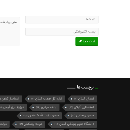
برچسب ها
آسمان گیلان
اداره کل صمت گیلان
استاندار گیلان
(124)
(9)
(9)
استانداری گیلان
بانک مرکزی
توزیع برق گیلان
(10)
(19)
(32)
حسن روحانی
حضرت آیت‌الله خامنه‌ای
(15)
(12)
دانشگاه علوم پزشکی گیلان
دولت پزشکیان
دولت 
(15)
(15)