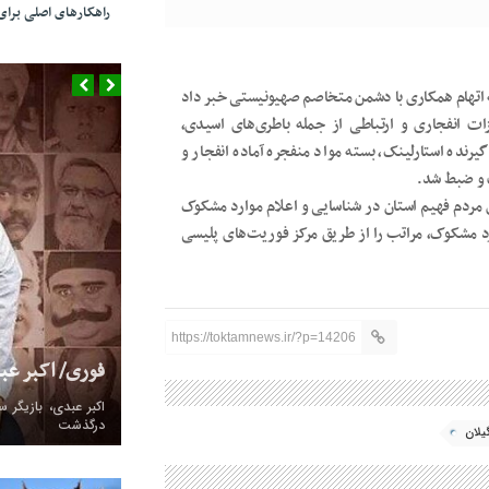
راهکارهای اصلی بر
فرمانده انتظامی استان گیلان از دستگیری ۳۶ نفر به اتهام همکاری با دشمن متخاصم صهیونیستی خبر داد
ات انفجاری و ارتباطی از جمله باطری‌های اسیدی،
یرنده استارلینک، بسته مواد منفجره آماده انفجار و
ف و ضبط شد.
ی مردم فهیم استان در شناسایی و اعلام موارد مشکوک
 مشکوک، مراتب را از طریق مرکز فوریت‌های پلیسی
https://toktamnews.ir/?p=14206
فوری/ اکبر ع
درگذشت
یلان