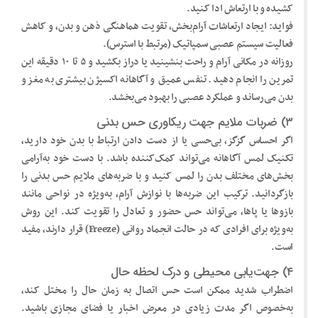
کشیده و با ارتعاش ادا کنید.
فواید: ایجاد ارتعاشات آرام‌بخش، تقویت هماهنگی ذهن و بدن، و کاهش
فعالیت سیستم عصبی سمپاتیک (مرتبط با استرس).
روزانه در مکانی آرام و راحت بنشینید یا دراز بکشید و ۵ تا ۱۰ دقیقه این
تمرین را انجام دهید. تنفس عمیق و آگاهانه اکسیژن بیشتری به مغز و
بدن می‌رساند و عملکرد عصبی را بهبود می‌بخشد.
۳) ضربات ملایم جهت ریکاوری حس بدنی
اگر احساس گزگز، بی‌حسی یا از دست دادن ارتباط با بدن خود دارید،
تکنیک لمس آگاهانه می‌تواند کمک‌کننده باشد. با دست خود به‌آرامی
بخش‌های مختلف بدن را لمس کنید و با ضربه‌های ملایم حس بدنی را
بازگردانید. ترکیب این ضربه‌ها با نوازش آرام، به‌ویژه در نواحی مانند
بازوها یا پاها، می‌تواند حس حضور و تعادل را تقویت کند. این روش
به‌ویژه برای افرادی که در حالت انجماد روانی (Freeze) قرار دارند، مفید
است.
۴) جهت‌یابی محیطی و درک لحظه حال
اضطراب شدید ممکن است حس اتصال به زمان حال را مختل کند،
به‌خصوص اگر مدت زیادی در معرض اخبار یا فضای مجازی باشید.