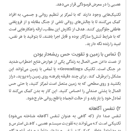
عصبی را در معرض فرسودگی قرار می‌دهد.
تکنیک‌هایی وجود دارند که با تمرکز بر تنظیم روانی و جسمی، به افراد
کمک می‌کنند تا با چالش‌های روانی ناشی از جنگ مقابله و از فروپاشی
عاطفی جلوگیری کنند. هدف از نگارش این مطلب، ارائه راهکارهایی است
که با شرایط تنش‌زا سازگار بوده و قابل اجرا باشند، تا بتوانید با هر نفس،
امید را زنده نگه دارید.
۱) تماس با زمین و تقویت حس ریشه‌دار بودن
از دست دادن حس اتصال به زندگی یکی از عوارض شایع اضطراب شدید
در جنگ است. تکنیک «Grounding» یا تماس با زمین می‌تواند این
مشکل را برطرف کند. برای چند دقیقه پابرهنه روی زمین راه بروید، دراز
بکشید و روی سطحی که به زمین متصل است تمرکز کنید، یا حتی حس
اتصال با پشتی صندلی را احساس کنید. این کار به بدن کمک می‌کند تا
تعادل خود را بازیابد و از حالت انجماد یا فلج روانی خارج شود.
۲) تنفس آگاهانه
تنفس صدا دار (که گاهی به عنوان تنفس آگاهانه شناخته می‌شود)
تکنیکی است که می‌تواند به تقویت سیستم عصبی، کاهش استرس و
بهبود تعادل عاطفی کمک کند. تنفس صدا دار، با تولید صدای آرام هنگام