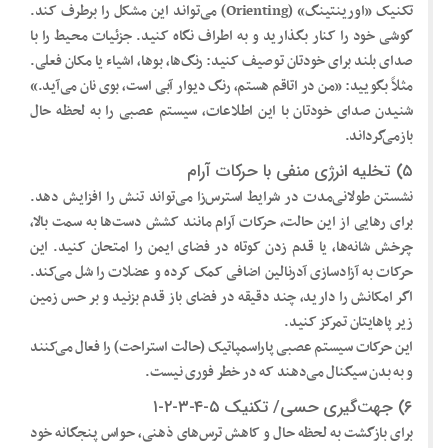
تکنیک «اورینتینگ» (Orienting) می‌تواند این مشکل را برطرف کند.
گوشی خود را کنار بگذارید و به اطراف نگاه کنید. جزئیات محیط را با
صدای بلند برای خودتان توصیف کنید: رنگ‌ها، بوها، اشیاء یا مکان فعلی.
مثلاً بگویید: «من در اتاقم هستم، رنگ دیوار آبی است، بوی نان می‌آید.»
شنیدن صدای خودتان با این اطلاعات، سیستم عصبی را به لحظه حال
بازمی‌گرداند.
۵) تخلیه انرژی منفی با حرکات آرام
نشستن طولانی‌مدت در شرایط استرس‌زا می‌تواند تنش را افزایش دهد.
برای رهایی از این حالت، حرکات آرام مانند کشش دست‌ها به سمت بالا،
چرخش شانه‌ها، یا قدم زدن کوتاه در فضای ایمن را امتحان کنید. این
حرکات به آزادسازی آدرنالین اضافی کمک کرده و عضلات را شل می‌کند.
اگر امکانش را دارید، چند دقیقه در فضای باز قدم بزنید و بر حس زمین
زیر پاهایتان تمرکز کنید.
این حرکات سیستم عصبی پاراسمپاتیک (حالت استراحت) را فعال می‌کنند
و به بدن سیگنال می‌دهند که در خطر فوری نیست.
۶) جهت‌گیری حسی/ تکنیک ۵-۴-۳-۲-۱
برای بازگشت به لحظه حال و کاهش ترس‌های ذهنی، حواس پنجگانه خود