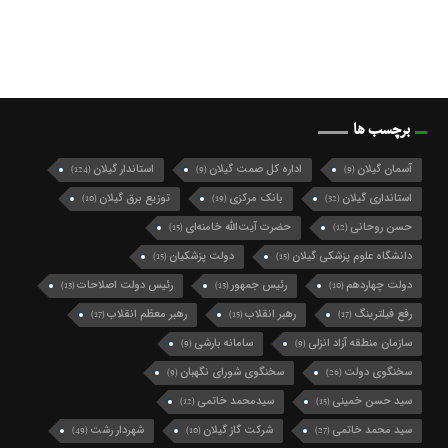
برچسب ها
آسمان گیلان
اداره کل صمت گیلان
استاندار گیلان
(124)
(9)
(9)
استانداری گیلان
بانک مرکزی
توزیع برق گیلان
(10)
(19)
(32)
حسن روحانی
حضرت آیت‌الله خامنه‌ای
(15)
(12)
دانشگاه علوم پزشکی گیلان
دولت پزشکیان
(15)
(15)
دولت چهاردهم
رئیس جمهور
رئیس دولت اصلاحات
(13)
(13)
(10)
رفع فیلترینگ
رهبر انقلاب
رهبر معظم انقلاب
(17)
(15)
(17)
سازمان منطقه آزاد انزلی
سامانه بارشی
(9)
(9)
سخنگوی دولت
سخنگوی شورای نگهبان
(9)
(26)
سید حسن خمینی
سیدمحمد خاتمی
(12)
(15)
سید محمد خاتمی
شرکت گاز گیلان
شهردار رشت
(49)
(10)
(27)