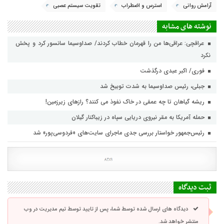
آرامش روانی
استرس و اضطراب
تقویت سیستم عصبی
نوشته های مشابه
عراقچی: عراقی‌ها من را قهرمان خطاب کردند/ صداوسیما سانسور کرد و پخش
نکرد
فوری/ اکبر عبدی درگذشت
جبلی، رئیس صداوسیما به شدت توبیخ شد
ریشه گیاهان تا چه عمقی در خاک نفوذ می کنند؟ رازهای زیرزمین!
حمله آمریکا به مقر نیروی دریایی سپاه در زیباکنار گیلان
رئیس‌جمهور خواستار بررسی جدی ماجرای سایت‌های «فردوسی‌پور» شد
ثبت دیدگاه
دیدگاه های ارسال شده توسط شما، پس از تایید توسط تیم مدیریت در وب
منتشر خواهد شد.