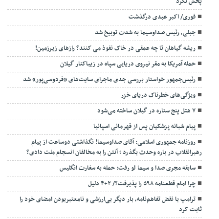
پخش نکرد
فوری/ اکبر عبدی درگذشت
جبلی، رئیس صداوسیما به شدت توبیخ شد
ریشه گیاهان تا چه عمقی در خاک نفوذ می کنند؟ رازهای زیرزمین!
حمله آمریکا به مقر نیروی دریایی سپاه در زیباکنار گیلان
رئیس‌جمهور خواستار بررسی جدی ماجرای سایت‌های «فردوسی‌پور» شد
ویژگی‌های خطرناک دریای خزر
۷ هتل پنج ستاره در گیلان ساخته می‌شود
پیام شبانه پزشکیان پس از قهرمانی اسپانیا
روزنامه جمهوری اسلامی: آقای صداوسیما! نگذاشتی دوساعت از پیام
رهبرانقلاب در باره وحدت بگذرد ؛ آنتن را به مخالفان انسجام ملت دادی؟
سابقه مجری صدا و سیما لو رفت: حمله به سفارت انگلیس
چرا امام قطعنامه ۵۹۸ را پذیرفت؟/ ۲+۴ دلیل
ترامپ با نقض تفاهم‌نامه، بار دیگر بی‌ارزشی و نامعتبربودن امضای خود را
ثابت کرد