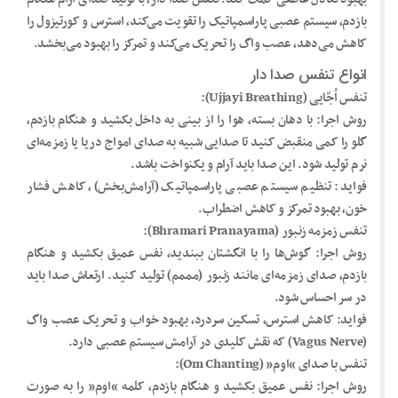
بازدم، سیستم عصبی پاراسمپاتیک را تقویت می‌کند، استرس و کورتیزول را
کاهش می‌دهد، عصب واگ را تحریک می‌کند و تمرکز را بهبود می‌بخشد.
انواع تنفس صدا دار
تنفس اُجّایی (Ujjayi Breathing):
روش اجرا: با دهان بسته، هوا را از بینی به داخل بکشید و هنگام بازدم،
گلو را کمی منقبض کنید تا صدایی شبیه به صدای امواج دریا یا زمزمه‌ای
نرم تولید شود. این صدا باید آرام و یکنواخت باشد.
فواید: تنظیم سیستم عصبی پاراسمپاتیک (آرامش‌بخش)، کاهش فشار
خون، بهبود تمرکز و کاهش اضطراب.
تنفس زمزمه زنبور (Bhramari Pranayama):
روش اجرا: گوش‌ها را با انگشتان ببندید، نفس عمیق بکشید و هنگام
بازدم، صدای زمزمه‌ای مانند زنبور (مممم) تولید کنید. ارتعاش صدا باید
در سر احساس شود.
فواید: کاهش استرس، تسکین سردرد، بهبود خواب و تحریک عصب واگ
(Vagus Nerve) که نقش کلیدی در آرامش سیستم عصبی دارد.
تنفس با صدای “اوم” (Om Chanting):
روش اجرا: نفس عمیق بکشید و هنگام بازدم، کلمه “اوم” را به صورت