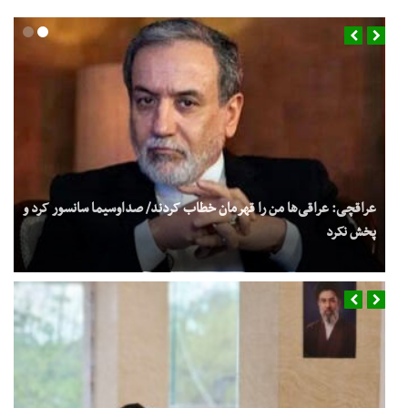
عراقچی: عراقی‌ها من را قهرمان خطاب کردند/ صداوسیما سانسور کرد و
پخش نکرد