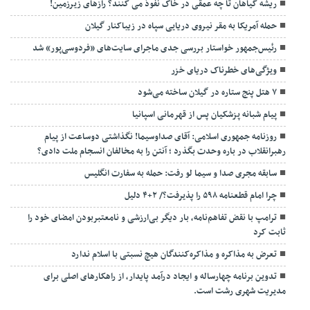
ریشه گیاهان تا چه عمقی در خاک نفوذ می کنند؟ رازهای زیرزمین!
حمله آمریکا به مقر نیروی دریایی سپاه در زیباکنار گیلان
رئیس‌جمهور خواستار بررسی جدی ماجرای سایت‌های «فردوسی‌پور» شد
ویژگی‌های خطرناک دریای خزر
۷ هتل پنج ستاره در گیلان ساخته می‌شود
پیام شبانه پزشکیان پس از قهرمانی اسپانیا
روزنامه جمهوری اسلامی: آقای صداوسیما! نگذاشتی دوساعت از پیام
رهبرانقلاب در باره وحدت بگذرد ؛ آنتن را به مخالفان انسجام ملت دادی؟
سابقه مجری صدا و سیما لو رفت: حمله به سفارت انگلیس
چرا امام قطعنامه ۵۹۸ را پذیرفت؟/ ۲+۴ دلیل
ترامپ با نقض تفاهم‌نامه، بار دیگر بی‌ارزشی و نامعتبربودن امضای خود را
ثابت کرد
تعرض به مذاکره و مذاکره‌کنندگان هیچ نسبتی با اسلام ندارد
تدوین برنامه چهارساله و ایجاد درآمد پایدار، از راهکارهای اصلی برای
مدیریت شهری رشت است.