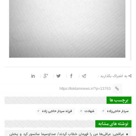
به اشتراک بگذارید :
https://toktamnews.ir/?p=13763
برچسب ها
سردار حاجی‌زاده
شهادت
فرزند سردار حاجی زاده
نوشته های مشابه
عراقچی: عراقی‌ها من را قهرمان خطاب کردند/ صداوسیما سانسور کرد و پخش