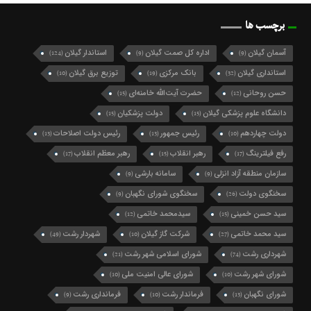
برچسب ها
آسمان گیلان
اداره کل صمت گیلان
استاندار گیلان
(124)
(9)
(9)
استانداری گیلان
بانک مرکزی
توزیع برق گیلان
(10)
(19)
(32)
حسن روحانی
حضرت آیت‌الله خامنه‌ای
(15)
(12)
دانشگاه علوم پزشکی گیلان
دولت پزشکیان
(15)
(15)
دولت چهاردهم
رئیس جمهور
رئیس دولت اصلاحات
(13)
(13)
(10)
رفع فیلترینگ
رهبر انقلاب
رهبر معظم انقلاب
(17)
(15)
(17)
سازمان منطقه آزاد انزلی
سامانه بارشی
(9)
(9)
سخنگوی دولت
سخنگوی شورای نگهبان
(9)
(26)
سید حسن خمینی
سیدمحمد خاتمی
(12)
(15)
سید محمد خاتمی
شرکت گاز گیلان
شهردار رشت
(49)
(10)
(27)
شهرداری رشت
شورای اسلامی شهر رشت
(21)
(74)
شورای شهر رشت
شورای عالی امنیت ملی
(10)
(10)
شورای نگهبان
فرماندار رشت
فرمانداری رشت
(9)
(10)
(13)