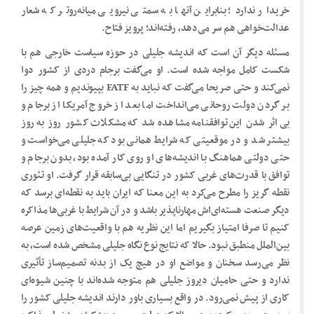
خریدار ندارد؛ بنابراین آنها به سمتی نیرویی میانه‌روتر که شعار
عدالت‌خواهی هم سر می‌دهد، رفته‌اند؛ پرویز فتاح.
مسئله دیگر آن است که اندیشه جلیلی در حوزه سیاست خارجی هم با
شکست کامل مواجه شده است. او می‌گفت برجام دردی از کشور دوا
نمی‌کند و حتی صریحا می‌گفت که نباید به FATF بپیوندیم و همه چیز را
بر گردن دولت روحانی می‌انداخت اما بعد از خروج آمریکا از برجام و
بی‌اثر شدن این توافقنامه مشاهده شد که مشکلات کشور روز به روز
بیشتر شد و در موقعیتی که شرایط همانی بود که جلیلی می‌خواست و
حتی دولتی هماهنگ با اندیشه‌های او روی کار آمده بود، بدون برجام و
توافق با قدرت‌های غربی کشور در تنگایی بی‌سابقه قرار گرفت. او تئوری
نقطه گریز را مطرح می‌کرد به این معنا که ایران باید به نقطه‌ای برسد که
دیگر صنعت هسته‌ای‌اش مهارناپذیر باشد و در آن شرایط با غربی‌ها مذاکره
کنیم تا صرفا امتیاز بگیریم اما این نظریه هم با واقعیت‌های زمین عرصه
بین‌الملل منطبق نبود. حالا که نتایج نوع نگاه جلیلی مشخص شده است، به
نظر می‌رسد سخنان و مواضع او در هیچ یک از بدنه تصمیم‌ساز تأثیری
ندارد و حتی حامیان دیروز جلیلی هم متوجه شده‌اند با چنین شیوه‌ای
کاری از پیش نمی‌رود. در واقع بسیاری باور دارند اندیشه جلیلی کشور را