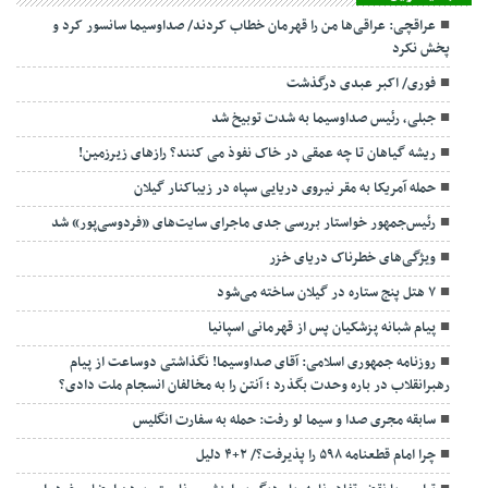
عراقچی: عراقی‌ها من را قهرمان خطاب کردند/ صداوسیما سانسور کرد و
پخش نکرد
فوری/ اکبر عبدی درگذشت
جبلی، رئیس صداوسیما به شدت توبیخ شد
ریشه گیاهان تا چه عمقی در خاک نفوذ می کنند؟ رازهای زیرزمین!
حمله آمریکا به مقر نیروی دریایی سپاه در زیباکنار گیلان
رئیس‌جمهور خواستار بررسی جدی ماجرای سایت‌های «فردوسی‌پور» شد
ویژگی‌های خطرناک دریای خزر
۷ هتل پنج ستاره در گیلان ساخته می‌شود
پیام شبانه پزشکیان پس از قهرمانی اسپانیا
روزنامه جمهوری اسلامی: آقای صداوسیما! نگذاشتی دوساعت از پیام
رهبرانقلاب در باره وحدت بگذرد ؛ آنتن را به مخالفان انسجام ملت دادی؟
سابقه مجری صدا و سیما لو رفت: حمله به سفارت انگلیس
چرا امام قطعنامه ۵۹۸ را پذیرفت؟/ ۲+۴ دلیل