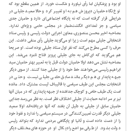
او بود و پزشکیان اما رأی نیاورد و شکست خورد. از همین مقطع بود که
نوع نگاه حامیان دیروزش هم به او تغییر کرد و حالا سعید جلیلی در
شرایطی قرار گرفته است که نه پایگاه اجتماعی‌ای دارد و حامیان جدی
سیاسی و جز تعدادی انگشت‌شمار در مجلس حامی ویژه‌ای ندارد.
مصاحبه اخیر محسن منصوری، معاون اجرایی دولت رئیسی و رئیس ستاد
انتخاباتی جلیلی مهم است زیرا او می‌گوید جلیلی رأی منفی داشت. این
حرف را کسی مطرح می‌کند که نفر اول ستاد جلیلی بوده است. او صریحا
هم می‌گوید که ای‌کاش به جای جلیلی پرویز فتاح نامزد می‌شد. این
مصاحبه نشان می‌دهد اولا حامیان دولت قبل یا به تعبیر بهتر حامیان سید
ابراهیم رئیسی می‌خواهند خط خود را از جلیلی جدا کنند. از سوی دیگر
جبهه پایداری هم دیگر مانند سابق حامی جلیلی نیست و حتی در
انتخابات مجلس این طیف سیاسی با قالیباف لیست مشترک داد. مانده
است یک طیف خاص و کوچک جداشده از جبهه پایداری که در میان آنها
نیز بر سر ادامه حمایت از جلیلی اختلاف نظر است. به نظر می‌رسد جدایی
حامیان سابق از جلیلی به دلیل آن باشد که آنها دریافته‌اند اولا سعید
جلیلی دیگر قدرت تعیین‌کنندگی در سیستم سیاسی را ندارد و نفوذ خود
را از دست داده است و ثانیا او پایگاهی مردمی ندارد که بتواند رئیس
دولت بشود. از طرفی مواضع رادیکال او در حوزه‌های مختلف دیگر