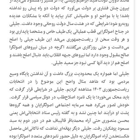
مانند دوران دولت سید ابراهیم رئیسی یا اگر مسیر را مسدود می‌دید از
بیرون چنان فشاری بر دولت می‌آورد که دولت دو راه پیش رو نداشته
باشد؛ یا با مواضع او و حامیانش کنار بیاید یا آنکه با مشکلات عدیده
روبه‌رو شود؛ شرایطی که در هشت سال دولت روحانی وجود داشت. جلیلی
در جناح اصولگرایی قطب عملیاتی یک طیف خاص و مشخصا پایداری بود
و هر وقت سخن از ریاست‌جمهوری می‌شد این طیف جیلی را اصلح
می‌دانست و حتی روزگاری می‌گفتند اگرچه در میان نیروهای اصولگرا
صالح مقبول وجود دارد اما نیروهای جبهه انقلاب باید دنبال اصلح باشند و
اصلح هم از دید آنها کسی نبود جز سعید جلیلی.
جلیلی اما همواره یک محدودیت بزرگ داشت و آن نداشتن پایگاه وسیع
مردمی بود که شاهد مثال واضح این موضوع را در انتخابات
ریاست‌جمهوری ۱۴۰۳ مشاهده کردیم. جلیلی در شرایطی قرار گرفت که
باید محک می‌خورد؛ با یک نامزد اصلاح‌طلب در دوئل سیاسی قرار گرفت.
خودش تصور می‌کرد همه سرمایه اجتماعی اصولگرایان و همه گروه‌ها
پشت او درآیند اما چنین نشد و به گفته رئیس ستاد انتخاباتی‌اش یعنی
محسن منصوری حتی آراء محمدباقر قالیباف هم در دور دوم به سبد
مسعود پزشکیان رفت. جلیلی دیگر بهانه‌ای نداشت که ناکانی‌اش ماحصل
شکسته‌شدن آراء اصولگرایان به دلیل حضور نامزدهای متعدد اصولگرا بوده