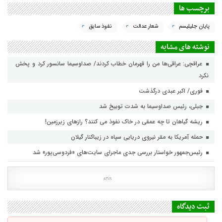
برچسب ها
پایان جلیلیسم
شعار عدالت
نفوذ سابق
نوشته های مشابه
عراقچی: عراقی‌ها من را قهرمان خطاب کردند/ صداوسیما سانسور کرد و پخش
نکرد
فوری/ اکبر عبدی درگذشت
جبلی، رئیس صداوسیما به شدت توبیخ شد
ریشه گیاهان تا چه عمقی در خاک نفوذ می کنند؟ رازهای زیرزمین!
حمله آمریکا به مقر نیروی دریایی سپاه در زیباکنار گیلان
رئیس‌جمهور خواستار بررسی جدی ماجرای سایت‌های «فردوسی‌پور» شد
ثبت دیدگاه