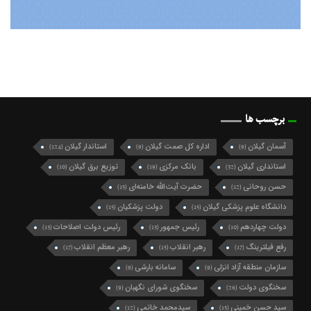
برچسب ها
آسمان گیلان
اداره کل صمت گیلان
استاندار گیلان
(124)
(9)
(9)
استانداری گیلان
بانک مرکزی
توزیع برق گیلان
(10)
(19)
(32)
حسن روحانی
حضرت آیت‌الله خامنه‌ای
(15)
(12)
دانشگاه علوم پزشکی گیلان
دولت پزشکیان
(15)
(15)
دولت چهاردهم
رئیس جمهور
رئیس دولت اصلاحات
(13)
(13)
(10)
رفع فیلترینگ
رهبر انقلاب
رهبر معظم انقلاب
(17)
(15)
(17)
سازمان منطقه آزاد انزلی
سامانه بارشی
(9)
(9)
سخنگوی دولت
سخنگوی شورای نگهبان
(9)
(26)
سید حسن خمینی
سیدمحمد خاتمی
(12)
(15)