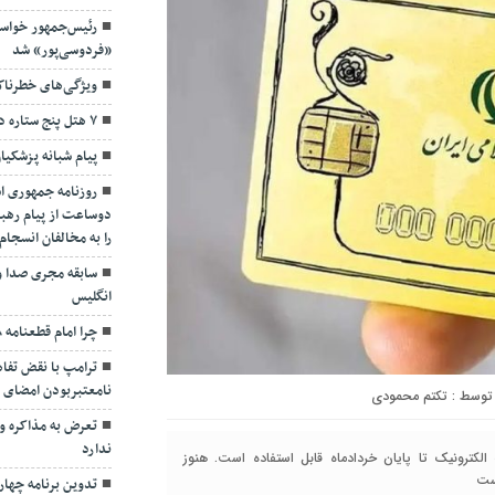
رئیس‌جمهور خواس
«فردوسی‌پور» شد
ویژگی‌های خطرنا
۷ هتل پنج ستاره در گیلان ساخته می‌شود
پیام شبانه پزشکیا
روزنامه جمهوری ا
دوساعت از پیام رهبر
را به مخالفان انسجا
سابقه مجری صدا و
انگلیس
چرا امام قطعنامه ۵۹۸ را پذیرفت؟/ ۲+۴ دلیل
ترامپ با نقض تفاهم
نامعتبربودن امضای خ
تکتم محمودی
تعرض به مذاکره و 
ندارد
الکترونیک تا پایان خردادماه قابل استفاده است. هنوز
ست
تدوین برنامه چهارس