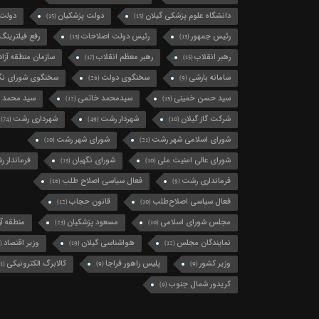
دانشگاه علوم پزشکی گیلان
دولت پزشکیان
دولت 
(15)
(15)
رئیس جمهور
رئیس دولت اصلاحات
رفع فیلترینگ
(13)
(13)
رهبر انقلاب
رهبر معظم انقلاب
سازمان منطقه آزاد 
(17)
(15)
سامانه بارشی
سخنگوی دولت
سخنگوی شورای نگه
(26)
(9)
سید حسن خمینی
سیدمحمد خاتمی
سید محمد 
(12)
(15)
شرکت گاز گیلان
شهردار رشت
شهرداری رشت
(74)
(49)
(10)
شورای اسلامی شهر رشت
شورای شهر رشت
(10)
(21)
شورای عالی امنیت ملی
شورای نگهبان
فرماندار 
(13)
(10)
فرمانداری رشت
فعال سیاسی اصلاح طلب
(16)
(9)
فعال سیاسی اصلاح‌طلب
قانون حجاب
(12)
(10)
مجلس شورای اسلامی
مسعود پزشکیان
منطقه آزا
(23)
(10)
نمایندگان مجلس
هواشناسی گیلان
وزیر اقتصاد
(11)
(19)
(12)
وزیر کشور
پلیس راهور فراجا
کالابرگ الکترونیکی
(11)
(9)
(9)
کریدور شمال جنوب
(9)