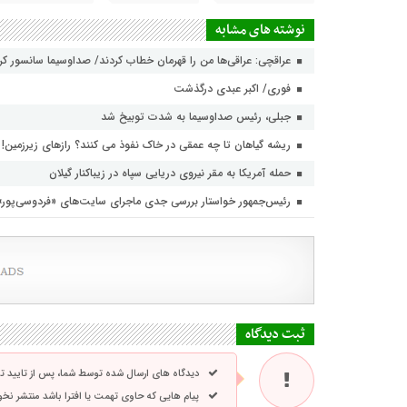
نوشته های مشابه
عراقچی: عراقی‌ها من را قهرمان خطاب کردند/ صداوسیما سانسور ک
فوری/ اکبر عبدی درگذشت
جبلی، رئیس صداوسیما به شدت توبیخ شد
ریشه گیاهان تا چه عمقی در خاک نفوذ می کنند؟ رازهای زیرزمین!
حمله آمریکا به مقر نیروی دریایی سپاه در زیباکنار گیلان
رئیس‌جمهور خواستار بررسی جدی ماجرای سایت‌های «فردوسی‌پور
ثبت دیدگاه
دیدگاه های ارسال شده توسط شما، پس از تایید 
پیام هایی که حاوی تهمت یا افترا باشد منتشر نخ