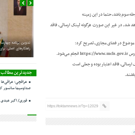
له سوم باشد، حتما در این زمینه
هد شد، در غیر این صورت هرگونه لینک ارسالی، فاقد
ن موضوع در فضای مجازی، تصریح کرد:
تدوین برنامه چهارساله
راهکارهای اصلی بر
ی‌شود.
جدیدترین مطالب
باشند.
عراقچی: عراقی‌ها 
صداوسیما سانسور کر
فوری/ اکبر عبدی
https://toktamnews.ir/?p=12029