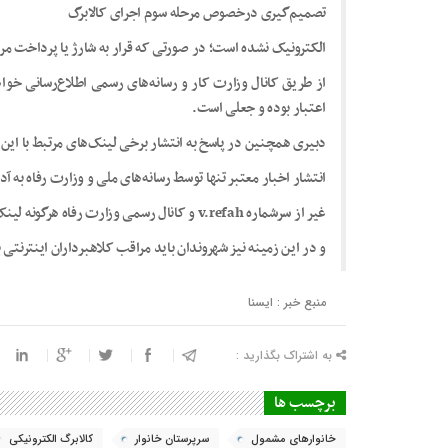
تصمیم‌گیری درخصوص مرحله سوم اجرای کالابرگ
الکترونیک نشده است؛ در صورتی که قرار به شارژ یا پرداخت مرح
از طریق کانال وزارت کار و رسانه‌های رسمی اطلاع‌رسانی خوا
اعتبار بوده و جعلی است.
دبیری همچنین در پاسخ به انتشار برخی لینک‌های مرتبط با ای
انتشار اخبار معتبر تنها توسط رسانه‌های ملی و وزارت رفاه به آدرس https://www.mcls.gov.ir انجام م
غیر از سرشماره v.refah و کانال رسمی وزارت رفاه هرگونه لینک ارسالی، فاقد اعتبار بوده و جعلی است
و در این زمینه نیز شهروندان باید مراقب کلاهبرداران اینترنتی 
منبع خبر : ایسنا
به اشتراک بگذارید :
برچسب ها
خانوارهای مشمول
سرپرستان خانوار
کالابرگ الکترونیکی