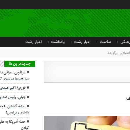
هنگی
سلامت
اخبار رشت
یادداشت
اخبار رشت
قتصادی
,
برگزیده
جديدترين ها
عراقچی: عراقی‌ها
صداوسیما سانسور کر
فوری/ اکبر عبدی
ی
جبلی، رئیس صداو
ریشه گیاهان تا چ
رازهای زیرزمین!
حمله آمریکا به مقر
گیلان