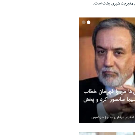
ای مدیریت شهری رشت است.
‌ها من را قهرمان خطاب
یما سانسور کرد و پخش
 احترام میذارن به جز خودمون.