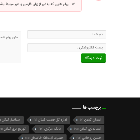
پیام هایی که به غیر از زبان فارسی یا غیر مرتبط ب
برچسب ها
آسمان گیلان
اداره کل صمت گیلان
استاندار گیلان
(124)
(9)
(9)
استانداری گیلان
بانک مرکزی
توزیع برق گیلان
(10)
(19)
(32)
حسن روحانی
حضرت آیت‌الله خامنه‌ای
(15)
(12)