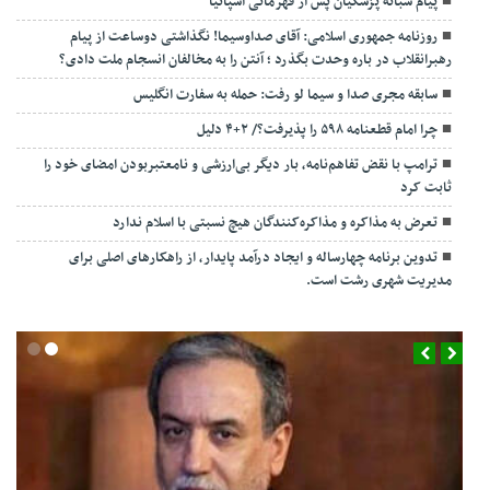
پیام شبانه پزشکیان پس از قهرمانی اسپانیا
روزنامه جمهوری اسلامی: آقای صداوسیما! نگذاشتی دوساعت از پیام
رهبرانقلاب در باره وحدت بگذرد ؛ آنتن را به مخالفان انسجام ملت دادی؟
سابقه مجری صدا و سیما لو رفت: حمله به سفارت انگلیس
چرا امام قطعنامه ۵۹۸ را پذیرفت؟/ ۲+۴ دلیل
ترامپ با نقض تفاهم‌نامه، بار دیگر بی‌ارزشی و نامعتبربودن امضای خود را
ثابت کرد
تعرض به مذاکره و مذاکره‌کنندگان هیچ نسبتی با اسلام ندارد
تدوین برنامه چهارساله و ایجاد درآمد پایدار، از راهکارهای اصلی برای
مدیریت شهری رشت است.