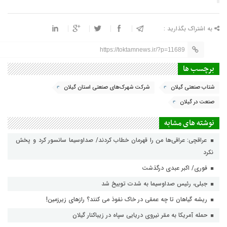
به اشتراک بگذارید :
https://toktamnews.ir/?p=11689
برچسب ها
شتاب صنعتی گیلان
شرکت شهرک‌های صنعتی استان گیلان
صنعت در گیلان
نوشته های مشابه
عراقچی: عراقی‌ها من را قهرمان خطاب کردند/ صداوسیما سانسور کرد و پخش
نکرد
فوری/ اکبر عبدی درگذشت
جبلی، رئیس صداوسیما به شدت توبیخ شد
ریشه گیاهان تا چه عمقی در خاک نفوذ می کنند؟ رازهای زیرزمین!
حمله آمریکا به مقر نیروی دریایی سپاه در زیباکنار گیلان