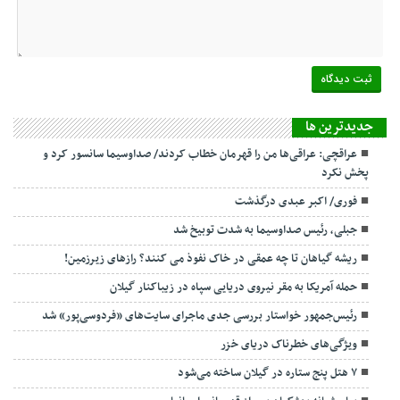
جديدترين ها
عراقچی: عراقی‌ها من را قهرمان خطاب کردند/ صداوسیما سانسور کرد و
پخش نکرد
فوری/ اکبر عبدی درگذشت
جبلی، رئیس صداوسیما به شدت توبیخ شد
ریشه گیاهان تا چه عمقی در خاک نفوذ می کنند؟ رازهای زیرزمین!
حمله آمریکا به مقر نیروی دریایی سپاه در زیباکنار گیلان
رئیس‌جمهور خواستار بررسی جدی ماجرای سایت‌های «فردوسی‌پور» شد
ویژگی‌های خطرناک دریای خزر
۷ هتل پنج ستاره در گیلان ساخته می‌شود