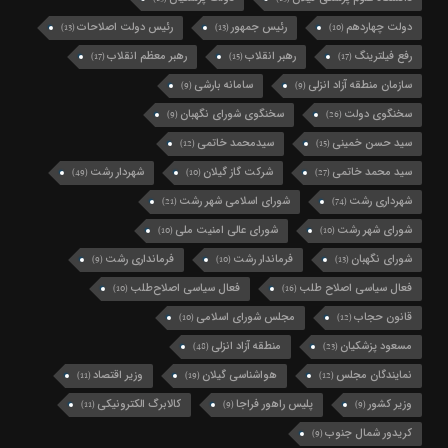
دولت چهاردهم
رئیس جمهور
رئیس دولت اصلاحات
(13)
(13)
(10)
رفع فیلترینگ
رهبر انقلاب
رهبر معظم انقلاب
(17)
(15)
(17)
سازمان منطقه آزاد انزلی
سامانه بارشی
(9)
(9)
سخنگوی دولت
سخنگوی شورای نگهبان
(9)
(26)
سید حسن خمینی
سیدمحمد خاتمی
(12)
(15)
سید محمد خاتمی
شرکت گاز گیلان
شهردار رشت
(49)
(10)
(27)
شهرداری رشت
شورای اسلامی شهر رشت
(21)
(74)
شورای شهر رشت
شورای عالی امنیت ملی
(10)
(10)
شورای نگهبان
فرماندار رشت
فرمانداری رشت
(9)
(10)
(13)
فعال سیاسی اصلاح طلب
فعال سیاسی اصلاح‌طلب
(10)
(16)
قانون حجاب
مجلس شورای اسلامی
(10)
(12)
مسعود پزشکیان
منطقه آزاد انزلی
(48)
(23)
نمایندگان مجلس
هواشناسی گیلان
وزیر اقتصاد
(11)
(19)
(12)
وزیر کشور
پلیس راهور فراجا
کالابرگ الکترونیکی
(11)
(9)
(9)
کریدور شمال جنوب
(9)