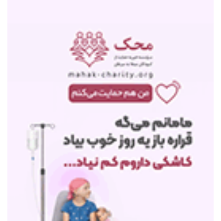
فوری/ اکبر عبدی درگذشت