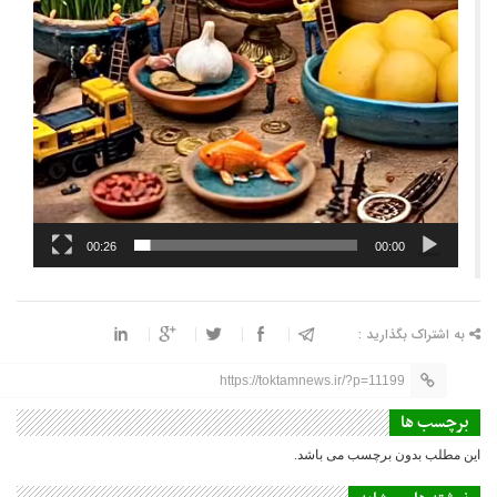
00:26
00:00
به اشتراک بگذارید :
https://toktamnews.ir/?p=11199
برچسب ها
این مطلب بدون برچسب می باشد.