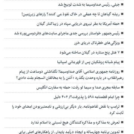
جبلی، رئیس صداوسیما به شدت توبیخ شد
ریشه گیاهان تا چه عمقی در خاک نفوذ می کنند؟ رازهای زیرزمین!
حمله آمریکا به مقر نیروی دریایی سپاه در زیباکنار گیلان
رئیس‌جمهور خواستار بررسی جدی ماجرای سایت‌های «فردوسی‌پور» شد
ویژگی‌های خطرناک دریای خزر
۷ هتل پنج ستاره در گیلان ساخته می‌شود
پیام شبانه پزشکیان پس از قهرمانی اسپانیا
روزنامه جمهوری اسلامی: آقای صداوسیما! نگذاشتی دوساعت از پیام
رهبرانقلاب در باره وحدت بگذرد ؛ آنتن را به مخالفان انسجام ملت دادی؟
سابقه مجری صدا و سیما لو رفت: حمله به سفارت انگلیس
چرا امام قطعنامه ۵۹۸ را پذیرفت؟/ ۲+۴ دلیل
ترامپ با نقض تفاهم‌نامه، بار دیگر بی‌ارزشی و نامعتبربودن امضای خود را
ثابت کرد
تعرض به مذاکره و مذاکره‌کنندگان هیچ نسبتی با اسلام ندارد
تدوین برنامه چهارساله و ایجاد درآمد پایدار، از راهکارهای اصلی برای