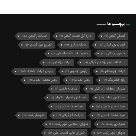
برچسب ها
آسمان گیلان
اداره کل صمت گیلان
استاندار گیلان
(124)
(9)
(9)
استانداری گیلان
بانک مرکزی
توزیع برق گیلان
(10)
(19)
(32)
حسن روحانی
حضرت آیت‌الله خامنه‌ای
(15)
(12)
دانشگاه علوم پزشکی گیلان
دولت پزشکیان
(15)
(15)
دولت چهاردهم
رئیس جمهور
رئیس دولت اصلاحات
(13)
(13)
(10)
رفع فیلترینگ
رهبر انقلاب
رهبر معظم انقلاب
(17)
(15)
(17)
سازمان منطقه آزاد انزلی
سامانه بارشی
(9)
(9)