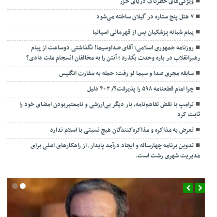
ویژگی‌های خطرناک دریای خزر
۷ هتل پنج ستاره در گیلان ساخته می‌شود
پیام شبانه پزشکیان پس از قهرمانی اسپانیا
روزنامه جمهوری اسلامی: آقای صداوسیما! نگذاشتی دوساعت از پیام
رهبرانقلاب در باره وحدت بگذرد ؛ آنتن را به مخالفان انسجام ملت دادی؟
سابقه مجری صدا و سیما لو رفت: حمله به سفارت انگلیس
چرا امام قطعنامه ۵۹۸ را پذیرفت؟/ ۲+۴ دلیل
ترامپ با نقض تفاهم‌نامه، بار دیگر بی‌ارزشی و نامعتبربودن امضای خود را
ثابت کرد
تعرض به مذاکره و مذاکره‌کنندگان هیچ نسبتی با اسلام ندارد
تدوین برنامه چهارساله و ایجاد درآمد پایدار، از راهکارهای اصلی برای
مدیریت شهری رشت است.