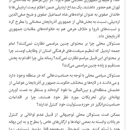
صدا و سیمای جمهوری اسلامی همراه بود. در این مراسم که مداحانی از
تهران هم حضور داشتند، یک مداح اردبیلی ضمن اعلام بیعت اردبیلی‌ها با
خاندان صفوی به عنوان نواده‌های شاه ‌اسماعیل صفوی و شیخ‌ صفی‌الدین
اردبیلی، نسبت به بخش‌هائی از جمهوری آذربایجان سخنانی را مطرح کرد
و نسبت‌های ناروا و خلاف شرعی هم به خانواده‌های مقامات جمهوری
آذربایجان داد.
مسئولان محلی چرا بر محتوای چنین مراسمی نظارت نمی‌کنند؟ امام
جمعه اردبیل که تنظیم سیاست‌های فرهنگی استان از وظایف اوست، چرا
بر محتوای این قبیل مراسم نظارت نمی‌کند؟ رسانه ملی چرا اقدام به پخش
مستقیم و زنده چنین مراسمی می‌کند؟
مسئولان سیاسی محلی با توجه به حساسیت‌هائی که در منطقه وجود دارد
و می‌دانند در لایه‌های مختلف حکومت جمهوری آذربایجان عواملی از
دشمنان منطقه‌ای و بین‌المللی ما نفوذ کرده‌اند و منتظر به دست آوردن
بهانه‌ای برای تحریکات مورد نظر خود هستند، چرا بر اقدامات
حساسیت‌برانگیز در حوزه مسئولیت خود کنترل ندارند؟
ممکن است مسئولان محلی توجیهاتی از قبیل عدم توانائی بر کنترل
جریانات وابسته به بعضی نهادها و ارگان‌های خاص را مطرح و به این بهانه
خود را تبرئه کنند. چنین توجیهاتی بهیچوجه قابل پذیرش نیستند، زیرا