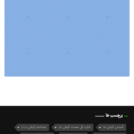
برچسب ها
آسمان گیلان
اداره کل صمت گیلان
استاندار گیلان
(124)
(9)
(9)