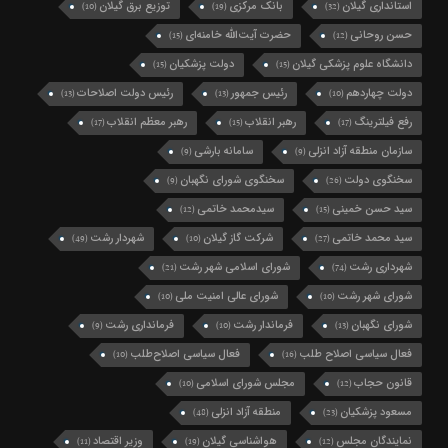
استانداری گیلان
بانک مرکزی
توزیع برق گیلان
(10)
(19)
(32)
حسن روحانی
حضرت آیت‌الله خامنه‌ای
(15)
(12)
دانشگاه علوم پزشکی گیلان
دولت پزشکیان
(15)
(15)
دولت چهاردهم
رئیس جمهور
رئیس دولت اصلاحات
(13)
(13)
(10)
رفع فیلترینگ
رهبر انقلاب
رهبر معظم انقلاب
(17)
(15)
(17)
سازمان منطقه آزاد انزلی
سامانه بارشی
(9)
(9)
سخنگوی دولت
سخنگوی شورای نگهبان
(9)
(26)
سید حسن خمینی
سیدمحمد خاتمی
(12)
(15)
سید محمد خاتمی
شرکت گاز گیلان
شهردار رشت
(49)
(10)
(27)
شهرداری رشت
شورای اسلامی شهر رشت
(21)
(74)
شورای شهر رشت
شورای عالی امنیت ملی
(10)
(10)
شورای نگهبان
فرماندار رشت
فرمانداری رشت
(9)
(10)
(13)
فعال سیاسی اصلاح طلب
فعال سیاسی اصلاح‌طلب
(10)
(16)
قانون حجاب
مجلس شورای اسلامی
(10)
(12)
مسعود پزشکیان
منطقه آزاد انزلی
(48)
(23)
نمایندگان مجلس
هواشناسی گیلان
وزیر اقتصاد
(11)
(19)
(12)