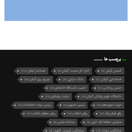
برچسب ها
آسمان گیلان
اداره کل صمت گیلان
استاندار گیلان
(124)
(9)
(9)
استانداری گیلان
بانک مرکزی
توزیع برق گیلان
(10)
(19)
(32)
حسن روحانی
حضرت آیت‌الله خامنه‌ای
(15)
(12)
دانشگاه علوم پزشکی گیلان
دولت پزشکیان
(15)
(15)
دولت چهاردهم
رئیس جمهور
رئیس دولت اصلاحات
(13)
(13)
(10)
رفع فیلترینگ
رهبر انقلاب
رهبر معظم انقلاب
(17)
(15)
(17)
سازمان منطقه آزاد انزلی
سامانه بارشی
(9)
(9)
سخنگوی دولت
سخنگوی شورای نگهبان
(9)
(26)