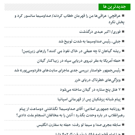
جديدترين ها
عراقچی: عراقی‌ها من را قهرمان خطاب کردند/ صداوسیما سانسور کرد و
پخش نکرد
فوری/ اکبر عبدی درگذشت
جبلی، رئیس صداوسیما به شدت توبیخ شد
ریشه گیاهان تا چه عمقی در خاک نفوذ می کنند؟ رازهای زیرزمین!
حمله آمریکا به مقر نیروی دریایی سپاه در زیباکنار گیلان
رئیس‌جمهور خواستار بررسی جدی ماجرای سایت‌های «فردوسی‌پور» شد
ویژگی‌های خطرناک دریای خزر
۷ هتل پنج ستاره در گیلان ساخته می‌شود
پیام شبانه پزشکیان پس از قهرمانی اسپانیا
روزنامه جمهوری اسلامی: آقای صداوسیما! نگذاشتی دوساعت از پیام
رهبرانقلاب در باره وحدت بگذرد ؛ آنتن را به مخالفان انسجام ملت دادی؟
سابقه مجری صدا و سیما لو رفت: حمله به سفارت انگلیس
چرا امام قطعنامه ۵۹۸ را پذیرفت؟/ ۲+۴ دلیل