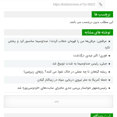
https://toktamnews.ir/?p=9602
برچسب ها
این مطلب بدون برچسب می باشد.
نوشته های مشابه
عراقچی: عراقی‌ها من را قهرمان خطاب کردند/ صداوسیما سانسور کرد و پخش
نکرد
فوری/ اکبر عبدی درگذشت
جبلی، رئیس صداوسیما به شدت توبیخ شد
ریشه گیاهان تا چه عمقی در خاک نفوذ می کنند؟ رازهای زیرزمین!
حمله آمریکا به مقر نیروی دریایی سپاه در زیباکنار گیلان
رئیس‌جمهور خواستار بررسی جدی ماجرای سایت‌های «فردوسی‌پور» شد
ثبت دیدگاه