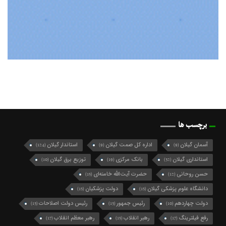
برچسب ها
آسمان گیلان
اداره کل صمت گیلان
استاندار گیلان
(124)
(9)
(9)
استانداری گیلان
بانک مرکزی
توزیع برق گیلان
(10)
(19)
(32)
حسن روحانی
حضرت آیت‌الله خامنه‌ای
(15)
(12)
دانشگاه علوم پزشکی گیلان
دولت پزشکیان
(15)
(15)
دولت چهاردهم
رئیس جمهور
رئیس دولت اصلاحات
(13)
(13)
(10)
رفع فیلترینگ
رهبر انقلاب
رهبر معظم انقلاب
(17)
(15)
(17)