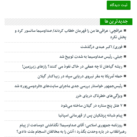
جديدترين ها
عراقچی: عراقی‌ها من را قهرمان خطاب کردند/ صداوسیما سانسور کرد و
پخش نکرد
فوری/ اکبر عبدی درگذشت
جبلی، رئیس صداوسیما به شدت توبیخ شد
ریشه گیاهان تا چه عمقی در خاک نفوذ می کنند؟ رازهای زیرزمین!
حمله آمریکا به مقر نیروی دریایی سپاه در زیباکنار گیلان
رئیس‌جمهور خواستار بررسی جدی ماجرای سایت‌های «فردوسی‌پور» شد
ویژگی‌های خطرناک دریای خزر
۷ هتل پنج ستاره در گیلان ساخته می‌شود
پیام شبانه پزشکیان پس از قهرمانی اسپانیا
روزنامه جمهوری اسلامی: آقای صداوسیما! نگذاشتی دوساعت از پیام
رهبرانقلاب در باره وحدت بگذرد ؛ آنتن را به مخالفان انسجام ملت دادی؟