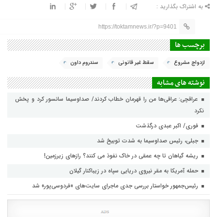
به اشتراک بگذارید :
https://toktamnews.ir/?p=9401
برچسب ها
ازدواج مشروع
سقط غیر قانونی
سندروم داون
نوشته های مشابه
عراقچی: عراقی‌ها من را قهرمان خطاب کردند/ صداوسیما سانسور کرد و پخش
نکرد
فوری/ اکبر عبدی درگذشت
جبلی، رئیس صداوسیما به شدت توبیخ شد
ریشه گیاهان تا چه عمقی در خاک نفوذ می کنند؟ رازهای زیرزمین!
حمله آمریکا به مقر نیروی دریایی سپاه در زیباکنار گیلان
رئیس‌جمهور خواستار بررسی جدی ماجرای سایت‌های «فردوسی‌پور» شد