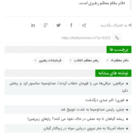
دفتر مقام معظم رهبری است.
به اشتراک بگذارید :
https://toktamnews.ir/?p=9262
برچسب ها
دفتر معظم له
رهبر معظم انقلاب
فرمایشات رهبری
نوشته های مشابه
عراقچی: عراقی‌ها من را قهرمان خطاب کردند/ صداوسیما سانسور کرد و پخش
نکرد
فوری/ اکبر عبدی درگذشت
جبلی، رئیس صداوسیما به شدت توبیخ شد
ریشه گیاهان تا چه عمقی در خاک نفوذ می کنند؟ رازهای زیرزمین!
حمله آمریکا به مقر نیروی دریایی سپاه در زیباکنار گیلان