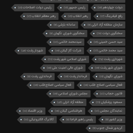
دولت چهاردهم
رئیس جمهور
رئیس دولت اصلاحات
(13)
(13)
(10)
رفع فیلترینگ
رهبر انقلاب
رهبر معظم انقلاب
(17)
(15)
(17)
سازمان منطقه آزاد انزلی
سامانه بارشی
(9)
(9)
سخنگوی دولت
سخنگوی شورای نگهبان
(9)
(26)
سید حسن خمینی
سیدمحمد خاتمی
(12)
(15)
سید محمد خاتمی
شرکت گاز گیلان
شهردار رشت
(49)
(10)
(27)
شهرداری رشت
شورای اسلامی شهر رشت
(21)
(74)
شورای شهر رشت
شورای عالی امنیت ملی
(10)
(10)
شورای نگهبان
فرماندار رشت
فرمانداری رشت
(9)
(10)
(13)
فعال سیاسی اصلاح طلب
فعال سیاسی اصلاح‌طلب
(10)
(16)
قانون حجاب
مجلس شورای اسلامی
(10)
(12)
مسعود پزشکیان
منطقه آزاد انزلی
(48)
(23)
نمایندگان مجلس
هواشناسی گیلان
وزیر اقتصاد
(11)
(19)
(12)
وزیر کشور
پلیس راهور فراجا
کالابرگ الکترونیکی
(11)
(9)
(9)
کریدور شمال جنوب
(9)