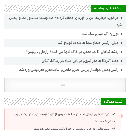
نوشته های مشابه
عراقچی: عراقی‌ها من را قهرمان خطاب کردند/ صداوسیما سانسور کرد و پخش
نکرد
فوری/ اکبر عبدی درگذشت
جبلی، رئیس صداوسیما به شدت توبیخ شد
ریشه گیاهان تا چه عمقی در خاک نفوذ می کنند؟ رازهای زیرزمین!
حمله آمریکا به مقر نیروی دریایی سپاه در زیباکنار گیلان
رئیس‌جمهور خواستار بررسی جدی ماجرای سایت‌های «فردوسی‌پور» شد
ثبت دیدگاه
دیدگاه های ارسال شده توسط شما، پس از تایید توسط تیم مدیریت در وب
منتشر خواهد شد.
پیام هایی که حاوی تهمت یا افترا باشد منتشر نخواهد شد.