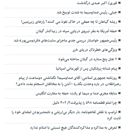
فوری/ اکبر عبدی درگذشت
جبلی، رئیس صداوسیما به شدت توبیخ شد
ریشه گیاهان تا چه عمقی در خاک نفوذ می کنند؟ رازهای زیرزمین!
حمله آمریکا به مقر نیروی دریایی سپاه در زیباکنار گیلان
رئیس‌جمهور خواستار بررسی جدی ماجرای سایت‌های «فردوسی‌پور» شد
ویژگی‌های خطرناک دریای خزر
۷ هتل پنج ستاره در گیلان ساخته می‌شود
پیام شبانه پزشکیان پس از قهرمانی اسپانیا
روزنامه جمهوری اسلامی: آقای صداوسیما! نگذاشتی دوساعت از پیام
رهبرانقلاب در باره وحدت بگذرد ؛ آنتن را به مخالفان انسجام ملت دادی؟
سابقه مجری صدا و سیما لو رفت: حمله به سفارت انگلیس
چرا امام قطعنامه ۵۹۸ را پذیرفت؟/ ۲+۴ دلیل
ترامپ با نقض تفاهم‌نامه، بار دیگر بی‌ارزشی و نامعتبربودن امضای خود را
ثابت کرد
تعرض به مذاکره و مذاکره‌کنندگان هیچ نسبتی با اسلام ندارد