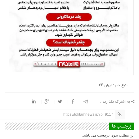
منبع خبر : ایران 24
به اشتراک بگذارید :
https://toktamnews.ir/?p=9117
برچسب ها
این مطلب بدون برچسب می باشد.