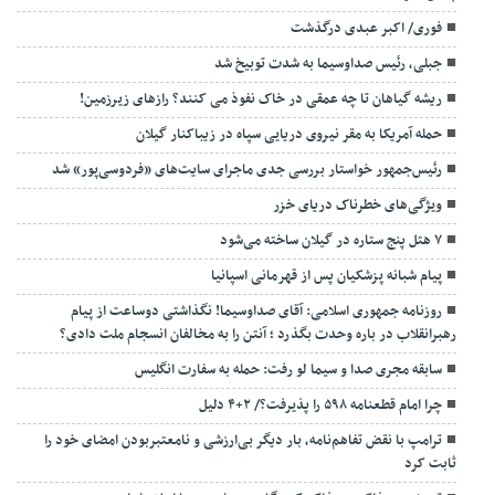
فوری/ اکبر عبدی درگذشت
جبلی، رئیس صداوسیما به شدت توبیخ شد
ریشه گیاهان تا چه عمقی در خاک نفوذ می کنند؟ رازهای زیرزمین!
حمله آمریکا به مقر نیروی دریایی سپاه در زیباکنار گیلان
رئیس‌جمهور خواستار بررسی جدی ماجرای سایت‌های «فردوسی‌پور» شد
ویژگی‌های خطرناک دریای خزر
۷ هتل پنج ستاره در گیلان ساخته می‌شود
پیام شبانه پزشکیان پس از قهرمانی اسپانیا
روزنامه جمهوری اسلامی: آقای صداوسیما! نگذاشتی دوساعت از پیام
رهبرانقلاب در باره وحدت بگذرد ؛ آنتن را به مخالفان انسجام ملت دادی؟
سابقه مجری صدا و سیما لو رفت: حمله به سفارت انگلیس
چرا امام قطعنامه ۵۹۸ را پذیرفت؟/ ۲+۴ دلیل
ترامپ با نقض تفاهم‌نامه، بار دیگر بی‌ارزشی و نامعتبربودن امضای خود را
ثابت کرد