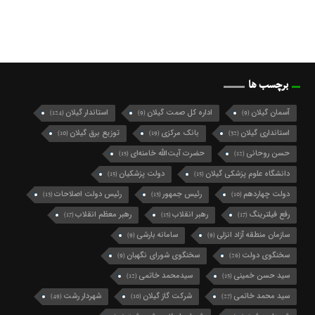
برچسب ها
آسمان گیلان
اداره کل صمت گیلان
استاندار گیلان
(124)
(9)
(9)
استانداری گیلان
بانک مرکزی
توزیع برق گیلان
(10)
(19)
(32)
حسن روحانی
حضرت آیت‌الله خامنه‌ای
(15)
(12)
دانشگاه علوم پزشکی گیلان
دولت پزشکیان
(15)
(15)
دولت چهاردهم
رئیس جمهور
رئیس دولت اصلاحات
(13)
(13)
(10)
رفع فیلترینگ
رهبر انقلاب
رهبر معظم انقلاب
(17)
(15)
(17)
سازمان منطقه آزاد انزلی
سامانه بارشی
(9)
(9)
سخنگوی دولت
سخنگوی شورای نگهبان
(9)
(26)
سید حسن خمینی
سیدمحمد خاتمی
(12)
(15)
سید محمد خاتمی
شرکت گاز گیلان
شهردار رشت
(49)
(10)
(27)