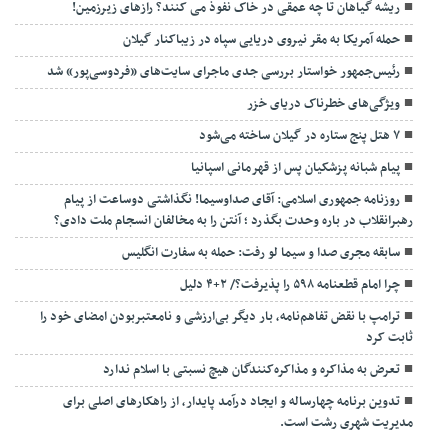
ریشه گیاهان تا چه عمقی در خاک نفوذ می کنند؟ رازهای زیرزمین!
حمله آمریکا به مقر نیروی دریایی سپاه در زیباکنار گیلان
رئیس‌جمهور خواستار بررسی جدی ماجرای سایت‌های «فردوسی‌پور» شد
ویژگی‌های خطرناک دریای خزر
۷ هتل پنج ستاره در گیلان ساخته می‌شود
پیام شبانه پزشکیان پس از قهرمانی اسپانیا
روزنامه جمهوری اسلامی: آقای صداوسیما! نگذاشتی دوساعت از پیام
رهبرانقلاب در باره وحدت بگذرد ؛ آنتن را به مخالفان انسجام ملت دادی؟
سابقه مجری صدا و سیما لو رفت: حمله به سفارت انگلیس
چرا امام قطعنامه ۵۹۸ را پذیرفت؟/ ۲+۴ دلیل
ترامپ با نقض تفاهم‌نامه، بار دیگر بی‌ارزشی و نامعتبربودن امضای خود را
ثابت کرد
تعرض به مذاکره و مذاکره‌کنندگان هیچ نسبتی با اسلام ندارد
تدوین برنامه چهارساله و ایجاد درآمد پایدار، از راهکارهای اصلی برای
مدیریت شهری رشت است.