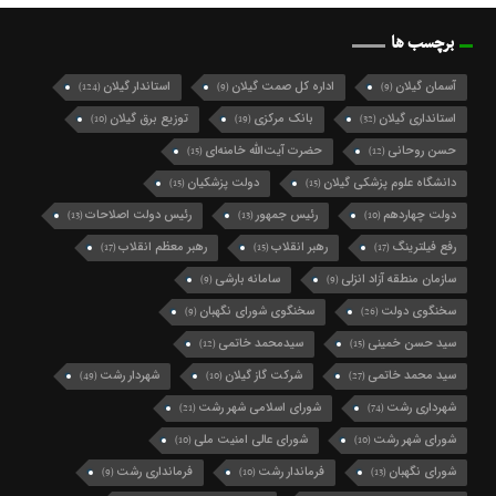
برچسب ها
آسمان گیلان
اداره کل صمت گیلان
استاندار گیلان
(124)
(9)
(9)
استانداری گیلان
بانک مرکزی
توزیع برق گیلان
(10)
(19)
(32)
حسن روحانی
حضرت آیت‌الله خامنه‌ای
(15)
(12)
دانشگاه علوم پزشکی گیلان
دولت پزشکیان
(15)
(15)
دولت چهاردهم
رئیس جمهور
رئیس دولت اصلاحات
(13)
(13)
(10)
رفع فیلترینگ
رهبر انقلاب
رهبر معظم انقلاب
(17)
(15)
(17)
سازمان منطقه آزاد انزلی
سامانه بارشی
(9)
(9)
سخنگوی دولت
سخنگوی شورای نگهبان
(9)
(26)
سید حسن خمینی
سیدمحمد خاتمی
(12)
(15)
سید محمد خاتمی
شرکت گاز گیلان
شهردار رشت
(49)
(10)
(27)
شهرداری رشت
شورای اسلامی شهر رشت
(21)
(74)
شورای شهر رشت
شورای عالی امنیت ملی
(10)
(10)
شورای نگهبان
فرماندار رشت
فرمانداری رشت
(9)
(10)
(13)