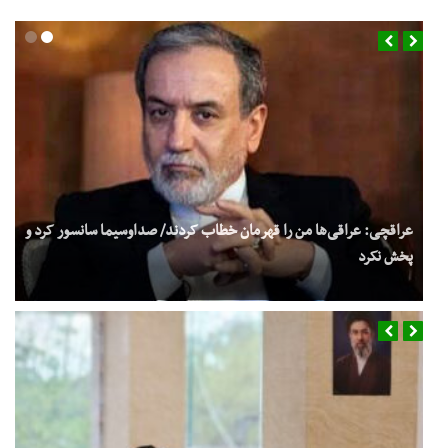
عراقچی: عراقی‌ها من را قهرمان خطاب کردند/ صداوسیما سانسور کرد و
پخش نکرد