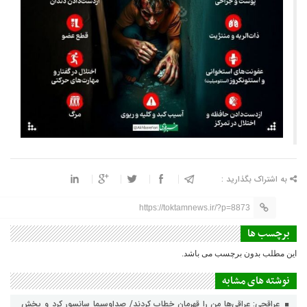
به اشتراک بگذارید :
https://toktamnews.ir/?p=8873
برچسب ها
این مطلب بدون برچسب می باشد.
نوشته های مشابه
عراقچی: عراقی‌ها من را قهرمان خطاب کردند/ صداوسیما سانسور کرد و پخش