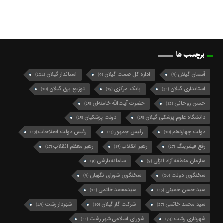
برچسب ها
آسمان گیلان
اداره کل صمت گیلان
استاندار گیلان
(124)
(9)
(9)
استانداری گیلان
بانک مرکزی
توزیع برق گیلان
(10)
(19)
(32)
حسن روحانی
حضرت آیت‌الله خامنه‌ای
(15)
(12)
دانشگاه علوم پزشکی گیلان
دولت پزشکیان
(15)
(15)
دولت چهاردهم
رئیس جمهور
رئیس دولت اصلاحات
(13)
(13)
(10)
رفع فیلترینگ
رهبر انقلاب
رهبر معظم انقلاب
(17)
(15)
(17)
سازمان منطقه آزاد انزلی
سامانه بارشی
(9)
(9)
سخنگوی دولت
سخنگوی شورای نگهبان
(9)
(26)
سید حسن خمینی
سیدمحمد خاتمی
(12)
(15)
سید محمد خاتمی
شرکت گاز گیلان
شهردار رشت
(49)
(10)
(27)
شهرداری رشت
شورای اسلامی شهر رشت
(21)
(74)