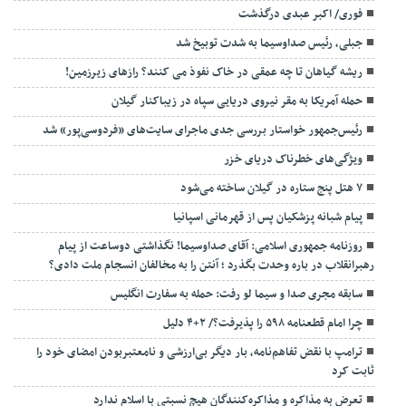
فوری/ اکبر عبدی درگذشت
جبلی، رئیس صداوسیما به شدت توبیخ شد
ریشه گیاهان تا چه عمقی در خاک نفوذ می کنند؟ رازهای زیرزمین!
حمله آمریکا به مقر نیروی دریایی سپاه در زیباکنار گیلان
رئیس‌جمهور خواستار بررسی جدی ماجرای سایت‌های «فردوسی‌پور» شد
ویژگی‌های خطرناک دریای خزر
۷ هتل پنج ستاره در گیلان ساخته می‌شود
پیام شبانه پزشکیان پس از قهرمانی اسپانیا
روزنامه جمهوری اسلامی: آقای صداوسیما! نگذاشتی دوساعت از پیام
رهبرانقلاب در باره وحدت بگذرد ؛ آنتن را به مخالفان انسجام ملت دادی؟
سابقه مجری صدا و سیما لو رفت: حمله به سفارت انگلیس
چرا امام قطعنامه ۵۹۸ را پذیرفت؟/ ۲+۴ دلیل
ترامپ با نقض تفاهم‌نامه، بار دیگر بی‌ارزشی و نامعتبربودن امضای خود را
ثابت کرد
تعرض به مذاکره و مذاکره‌کنندگان هیچ نسبتی با اسلام ندارد