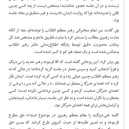
نیستند و در آن جلسه حضور نداشتند؛ مشخص نیست از چه کسی چنین
نقلی را شنیده‌اند چراکه روایت ایشان، نادرست و غیر منطبق بر مفاد جلسه
بود.
وی گفت: من تمام سخنرانی رهبر معظم انقلاب را نوشته‌ام، بعد از آنکه
سایت رهبری مطالب را منتشر کرد با سایت تطبیق دادم و مشخص شد کل
بیانات به‌صورت دقیق توسط پایگاه اطلاع‌رسانی دفتر رهبر انقلاب
منعکس شده است و یک جمله هم کم یا کسر نشده است.
وی بیان کرد: این روحانی گفته است که آقا فرموده رهبر جدید را بی‌درنگ
و فوراً انتخاب کنید و سپس حضار در جلسه گریه‌ کرده‌اند؛ در حالی که نه
رهبر معظم انقلاب چنین حرفی زده و نه کسی گریه کرده است. ایشان نقل
کرده که اعضای خبرگان مضطرب شده‌اند، در حالی که من با برخی از
اعضای خبرگان صحبت کردم و کسی چنین برداشتی نکرده است؛ کسی
مضطرب یا نگران نشده است و به نظر این جلسه، بسیار شاداب، امیدبخش
و آرامش‌بخش برای همه اعضای خبرگان بود.
کلمه “بی‌درنگ” را مقام معظم رهبری در موضوع امتداد حق مطرح
فرموده و به تعبیر طلبه‌ها از حیث کبروی طرح کردند که مسیر حق