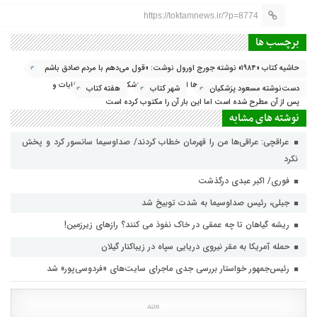
https://toktamnews.ir/?p=8774
برچسب ها
حاشیه کتاب «۱۹۸۴» نوشته جورج اورول نوشت: «قول می‌دهم با مردم صادق باشم
و وعده دروغ ندهم.»این گفته بارها از زبان مسعود پزشکیان در دوران انتخابات و
دست‌نوشته مسعود پزشکیان
شهر کتاب
هفته کتاب
پس از آن مطرح شده است اما این بار آن را مکتوب کرده است
نوشته های مشابه
عراقچی: عراقی‌ها من را قهرمان خطاب کردند/ صداوسیما سانسور کرد و پخش
نکرد
فوری/ اکبر عبدی درگذشت
جبلی، رئیس صداوسیما به شدت توبیخ شد
ریشه گیاهان تا چه عمقی در خاک نفوذ می کنند؟ رازهای زیرزمین!
حمله آمریکا به مقر نیروی دریایی سپاه در زیباکنار گیلان
رئیس‌جمهور خواستار بررسی جدی ماجرای سایت‌های «فردوسی‌پور» شد