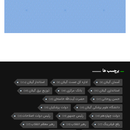
برچسب ها
آسمان گیلان
اداره کل صمت گیلان
استاندار گیلان
(124)
(9)
(9)
استانداری گیلان
بانک مرکزی
توزیع برق گیلان
(10)
(19)
(32)
حسن روحانی
حضرت آیت‌الله خامنه‌ای
(15)
(12)
دانشگاه علوم پزشکی گیلان
دولت پزشکیان
(15)
(15)
دولت چهاردهم
رئیس جمهور
رئیس دولت اصلاحات
(13)
(13)
(10)
رفع فیلترینگ
رهبر انقلاب
رهبر معظم انقلاب
(17)
(15)
(17)