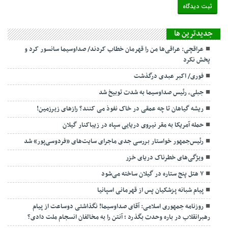
جديدترين ها
عراقچی: عراقی‌ها من را قهرمان خطاب کردند/ صداوسیما سانسور کرد و
پخش نکرد
فوری/ اکبر عبدی درگذشت
جبلی، رئیس صداوسیما به شدت توبیخ شد
ریشه گیاهان تا چه عمقی در خاک نفوذ می کنند؟ رازهای زیرزمین!
حمله آمریکا به مقر نیروی دریایی سپاه در زیباکنار گیلان
رئیس‌جمهور خواستار بررسی جدی ماجرای سایت‌های «فردوسی‌پور» شد
ویژگی‌های خطرناک دریای خزر
۷ هتل پنج ستاره در گیلان ساخته می‌شود
پیام شبانه پزشکیان پس از قهرمانی اسپانیا
روزنامه جمهوری اسلامی: آقای صداوسیما! نگذاشتی دوساعت از پیام
رهبرانقلاب در باره وحدت بگذرد ؛ آنتن را به مخالفان انسجام ملت دادی؟