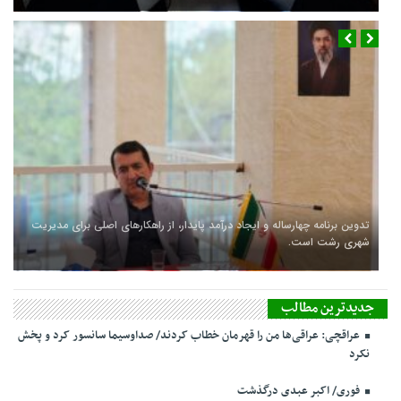
تدوین برنامه چهارساله و ایجاد درآمد پایدار، از راهکارهای اصلی برای مدیریت
شهری رشت است.
جدیدترین مطالب
عراقچی: عراقی‌ها من را قهرمان خطاب کردند/ صداوسیما سانسور کرد و پخش
نکرد
فوری/ اکبر عبدی درگذشت