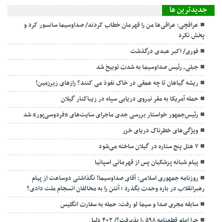
جديدترين ها
عراقچی: عراقی‌ها من را قهرمان خطاب کردند/ صداوسیما سانسور کرد و
پخش نکرد
فوری/ اکبر عبدی درگذشت
جبلی، رئیس صداوسیما به شدت توبیخ شد
ریشه گیاهان تا چه عمقی در خاک نفوذ می کنند؟ رازهای زیرزمین!
حمله آمریکا به مقر نیروی دریایی سپاه در زیباکنار گیلان
رئیس‌جمهور خواستار بررسی جدی ماجرای سایت‌های «فردوسی‌پور» شد
ویژگی‌های خطرناک دریای خزر
۷ هتل پنج ستاره در گیلان ساخته می‌شود
پیام شبانه پزشکیان پس از قهرمانی اسپانیا
روزنامه جمهوری اسلامی: آقای صداوسیما! نگذاشتی دوساعت از پیام
رهبرانقلاب در باره وحدت بگذرد ؛ آنتن را به مخالفان انسجام ملت دادی؟
سابقه مجری صدا و سیما لو رفت: حمله به سفارت انگلیس
چرا امام قطعنامه ۵۹۸ را پذیرفت؟/ ۲+۴ دلیل