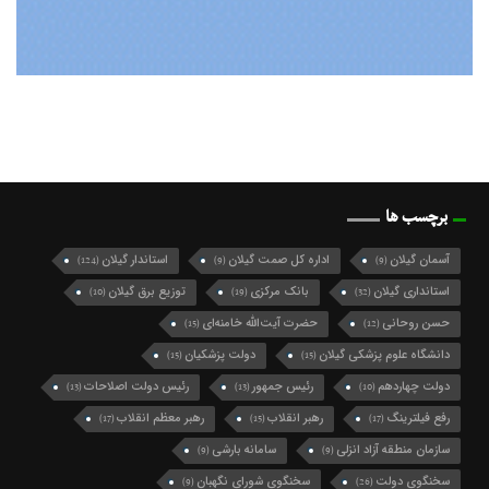
برچسب ها
آسمان گیلان
اداره کل صمت گیلان
استاندار گیلان
(124)
(9)
(9)
استانداری گیلان
بانک مرکزی
توزیع برق گیلان
(10)
(19)
(32)
حسن روحانی
حضرت آیت‌الله خامنه‌ای
(15)
(12)
دانشگاه علوم پزشکی گیلان
دولت پزشکیان
(15)
(15)
دولت چهاردهم
رئیس جمهور
رئیس دولت اصلاحات
(13)
(13)
(10)
رفع فیلترینگ
رهبر انقلاب
رهبر معظم انقلاب
(17)
(15)
(17)
سازمان منطقه آزاد انزلی
سامانه بارشی
(9)
(9)
سخنگوی دولت
سخنگوی شورای نگهبان
(9)
(26)