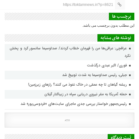
https://toktamnews.ir/?p=8621
برچسب ها
این مطلب بدون برچسب می باشد.
نوشته های مشابه
عراقچی: عراقی‌ها من را قهرمان خطاب کردند/ صداوسیما سانسور کرد و پخش
نکرد
فوری/ اکبر عبدی درگذشت
جبلی، رئیس صداوسیما به شدت توبیخ شد
ریشه گیاهان تا چه عمقی در خاک نفوذ می کنند؟ رازهای زیرزمین!
حمله آمریکا به مقر نیروی دریایی سپاه در زیباکنار گیلان
رئیس‌جمهور خواستار بررسی جدی ماجرای سایت‌های «فردوسی‌پور» شد
ثبت دیدگاه