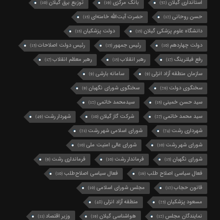
استانداری گیلان
بانک مرکزی
توزیع برق گیلان
(10)
(19)
(32)
حسن روحانی
حضرت آیت‌الله خامنه‌ای
(15)
(12)
دانشگاه علوم پزشکی گیلان
دولت پزشکیان
(15)
(15)
دولت چهاردهم
رئیس جمهور
رئیس دولت اصلاحات
(13)
(13)
(10)
رفع فیلترینگ
رهبر انقلاب
رهبر معظم انقلاب
(17)
(15)
(17)
سازمان منطقه آزاد انزلی
سامانه بارشی
(9)
(9)
سخنگوی دولت
سخنگوی شورای نگهبان
(9)
(26)
سید حسن خمینی
سیدمحمد خاتمی
(12)
(15)
سید محمد خاتمی
شرکت گاز گیلان
شهردار رشت
(49)
(10)
(27)
شهرداری رشت
شورای اسلامی شهر رشت
(21)
(74)
شورای شهر رشت
شورای عالی امنیت ملی
(10)
(10)
شورای نگهبان
فرماندار رشت
فرمانداری رشت
(9)
(10)
(13)
فعال سیاسی اصلاح طلب
فعال سیاسی اصلاح‌طلب
(10)
(16)
قانون حجاب
مجلس شورای اسلامی
(10)
(12)
مسعود پزشکیان
منطقه آزاد انزلی
(48)
(23)
نمایندگان مجلس
هواشناسی گیلان
وزیر اقتصاد
(11)
(19)
(12)