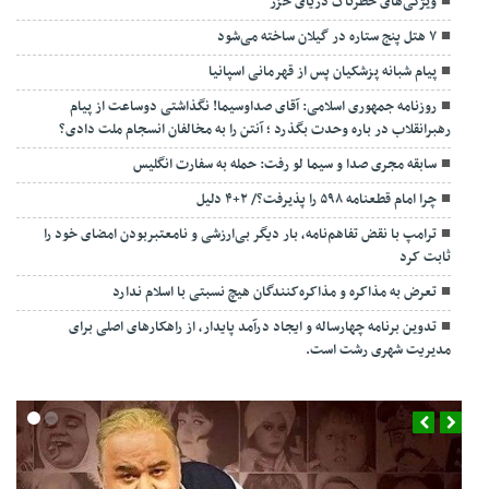
ویژگی‌های خطرناک دریای خزر
۷ هتل پنج ستاره در گیلان ساخته می‌شود
پیام شبانه پزشکیان پس از قهرمانی اسپانیا
روزنامه جمهوری اسلامی: آقای صداوسیما! نگذاشتی دوساعت از پیام
رهبرانقلاب در باره وحدت بگذرد ؛ آنتن را به مخالفان انسجام ملت دادی؟
سابقه مجری صدا و سیما لو رفت: حمله به سفارت انگلیس
چرا امام قطعنامه ۵۹۸ را پذیرفت؟/ ۲+۴ دلیل
ترامپ با نقض تفاهم‌نامه، بار دیگر بی‌ارزشی و نامعتبربودن امضای خود را
ثابت کرد
تعرض به مذاکره و مذاکره‌کنندگان هیچ نسبتی با اسلام ندارد
تدوین برنامه چهارساله و ایجاد درآمد پایدار، از راهکارهای اصلی برای
مدیریت شهری رشت است.