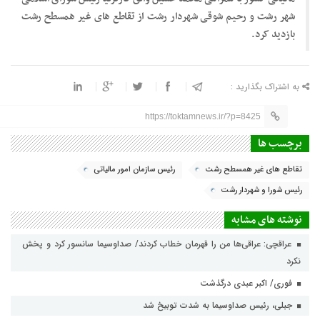
شهر رشت و رحیم شوقی شهردار رشت از تقاطع های غیر همسطح رشت
بازدید کرد.
به اشتراک بگذارید :
https://toktamnews.ir/?p=8425
برچسب ها
تقاطع های غیر همسطح رشت
رئیس سازمان امور مالیاتی
رئیس شورا و شهردار رشت
نوشته های مشابه
عراقچی: عراقی‌ها من را قهرمان خطاب کردند/ صداوسیما سانسور کرد و پخش
نکرد
فوری/ اکبر عبدی درگذشت
جبلی، رئیس صداوسیما به شدت توبیخ شد