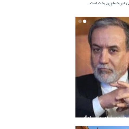
ای مدیریت شهری رشت است.
‌ها من را قهرمان خطاب
یما سانسور کرد و پخش
 احترام میذارن به جز خودمون.