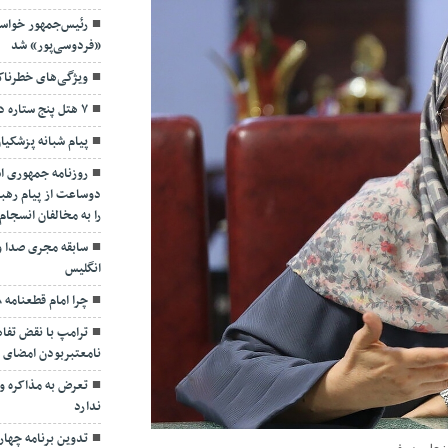
رئیس‌جمهور خواس
«فردوسی‌پور» شد
ویژگی‌های خطرنا
۷ هتل پنج ستاره در گیلان ساخته می‌شود
پیام شبانه پزشکیا
روزنامه جمهوری ا
دوساعت از پیام رهبر
را به مخالفان انسجا
سابقه مجری صدا و
انگلیس
چرا امام قطعنامه ۵۹۸ را پذیرفت؟/ ۲+۴ دلیل
ترامپ با نقض تفاهم
نامعتبربودن امضای خ
تعرض به مذاکره و 
ندارد
تدوین برنامه چهارس