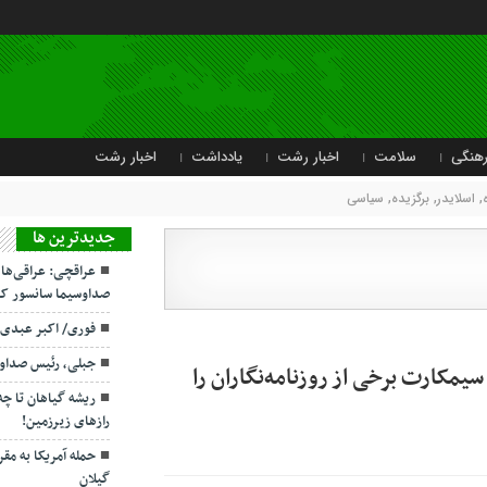
هنگی
سلامت
اخبار رشت
یادداشت
اخبار رشت
,
اسلایدر
,
برگزیده
,
سیاسی
جديدترين ها
عراقچی: عراقی‌ها
صداوسیما سانسور کر
فوری/ اکبر عبدی
جبلی، رئیس صداو
سیمکارت برخی از روزنامه‌نگاران را
ریشه گیاهان تا چ
رازهای زیرزمین!
حمله آمریکا به مقر
گیلان