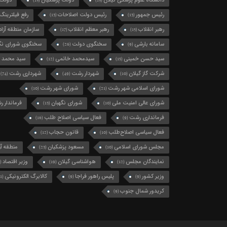
دانشگاه علوم پزشکی گیلان
دولت پزشکیان
دولت 
(15)
(15)
رئیس جمهور
رئیس دولت اصلاحات
رفع فیلترینگ
(13)
(13)
رهبر انقلاب
رهبر معظم انقلاب
سازمان منطقه آزاد 
(17)
(15)
سامانه بارشی
سخنگوی دولت
سخنگوی شورای نگه
(26)
(9)
سید حسن خمینی
سیدمحمد خاتمی
سید محمد 
(12)
(15)
شرکت گاز گیلان
شهردار رشت
شهرداری رشت
(74)
(49)
(10)
شورای اسلامی شهر رشت
شورای شهر رشت
(10)
(21)
شورای عالی امنیت ملی
شورای نگهبان
فرماندار 
(13)
(10)
فرمانداری رشت
فعال سیاسی اصلاح طلب
(16)
(9)
فعال سیاسی اصلاح‌طلب
قانون حجاب
(12)
(10)
مجلس شورای اسلامی
مسعود پزشکیان
منطقه آزا
(23)
(10)
نمایندگان مجلس
هواشناسی گیلان
وزیر اقتصاد
(11)
(19)
(12)
وزیر کشور
پلیس راهور فراجا
کالابرگ الکترونیکی
(11)
(9)
(9)
کریدور شمال جنوب
(9)