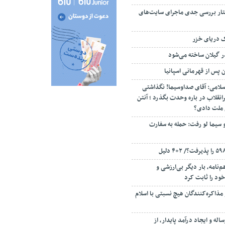
تار بررسی جدی ماجرای سایت‌های
ک دریای خزر
ن پس از قهرمانی اسپانیا
سلامی: آقای صداوسیما! نگذاشتی
انقلاب در باره وحدت بگذرد ؛ آنتن
م ملت دادی؟
 سیما لو رفت: حمله به سفارت
‌نامه، بار دیگر بی‌ارزشی و
ود را ثابت کرد
مذاکره‌کنندگان هیچ نسبتی با اسلام
اله و ایجاد درآمد پایدار، از