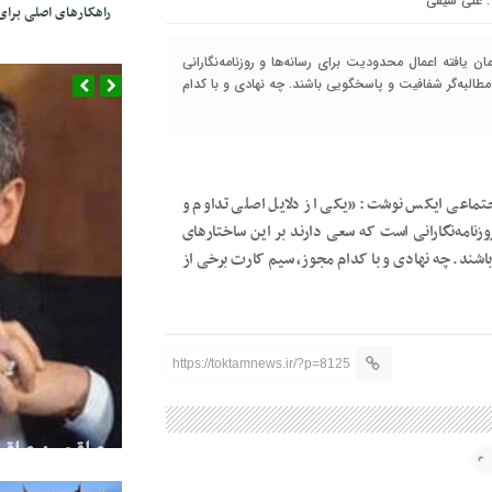
علی سیفی
راهکارهای اصلی بر
یافته اعمال محدودیت برای رسانه‌ها و روزنامه‌نگارانی
مطالبه‌گر شفافیت و پاسخگویی باشند. چه نهادی و با کدام
تماعی ایکس نوشت: «یکی از دلایل اصلی تداوم و
زنامه‌نگارانی است که سعی دارند بر این ساختارهای
 باشند. چه نهادی و با کدام مجوز، سیم کارت برخی از
عراقچی: عراقی
کردند/ صداوس
https://toktamnews.ir/?p=8125
نکرد
همه دنیا دارن به ما