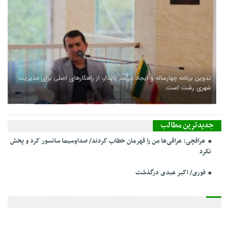
تدوین برنامه چهارساله و ایجاد درآمد پایدار، از راهکارهای اصلی برای مدیریت
شهری رشت است.
جدیدترین مطالب
عراقچی: عراقی‌ها من را قهرمان خطاب کردند/ صداوسیما سانسور کرد و پخش
نکرد
فوری/ اکبر عبدی درگذشت