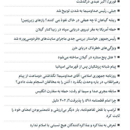
فوری/ اکبر عبدی درگذشت
جبلی، رئیس صداوسیما به شدت توبیخ شد
ریشه گیاهان تا چه عمقی در خاک نفوذ می کنند؟ رازهای زیرزمین!
حمله آمریکا به مقر نیروی دریایی سپاه در زیباکنار گیلان
رئیس‌جمهور خواستار بررسی جدی ماجرای سایت‌های «فردوسی‌پور» شد
ویژگی‌های خطرناک دریای خزر
۷ هتل پنج ستاره در گیلان ساخته می‌شود
پیام شبانه پزشکیان پس از قهرمانی اسپانیا
روزنامه جمهوری اسلامی: آقای صداوسیما! نگذاشتی دوساعت از پیام
رهبرانقلاب در باره وحدت بگذرد ؛ آنتن را به مخالفان انسجام ملت دادی؟
سابقه مجری صدا و سیما لو رفت: حمله به سفارت انگلیس
چرا امام قطعنامه ۵۹۸ را پذیرفت؟/ ۲+۴ دلیل
ترامپ با نقض تفاهم‌نامه، بار دیگر بی‌ارزشی و نامعتبربودن امضای خود را
ثابت کرد
تعرض به مذاکره و مذاکره‌کنندگان هیچ نسبتی با اسلام ندارد