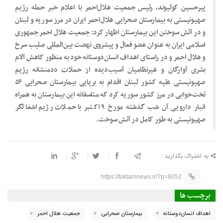
پیرحسین کولیوند، رئیس جمعیت هلال‌احمر با اعلام خبر حمله رژیم
صهیونیستی به بیمارستان صحرایی هلال‌احمر ایران در مرز سوریه و لبنان
و در آتش سوختن این بیمارستان اظهار کرد: جمعیت هلال احمر جمهوری
اسلامی ایران به عنوان عضو فعال و پیشروی نهضت بین‌المللی صلیب سرخ
و هلال احمر و در راستای اهداف انسان‌دوستانه خود به منظور کاهش آلام
بشری آوارگان و غیرنظامیان آسیب‌دیده از حملات ددمنشانه رژیم
صهیونیستی علیه کشور لبنان اقدام به برپایی بیمارستان صحرایی ۵۶
تخت‌خوابی در مرز کشور سوریه کرد که متاسفانه این بیمارستان به همراه
انبار دارویی آن شب گذشته مورخ ۹ اکتبر با حملات رژیم اشغالگر
صهیونیستی به طور کامل در آتش سوخت.
به اشتراک بگذارید :
https://toktamnews.ir/?p=8052
برچسب ها
اهداف انسان‌دوستانه
بیمارستان صحرایی
جمعیت هلال احمر