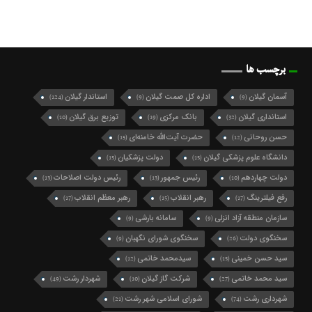
برچسب ها
آسمان گیلان
اداره کل صمت گیلان
استاندار گیلان
(124)
(9)
(9)
استانداری گیلان
بانک مرکزی
توزیع برق گیلان
(10)
(19)
(32)
حسن روحانی
حضرت آیت‌الله خامنه‌ای
(15)
(12)
دانشگاه علوم پزشکی گیلان
دولت پزشکیان
(15)
(15)
دولت چهاردهم
رئیس جمهور
رئیس دولت اصلاحات
(13)
(13)
(10)
رفع فیلترینگ
رهبر انقلاب
رهبر معظم انقلاب
(17)
(15)
(17)
سازمان منطقه آزاد انزلی
سامانه بارشی
(9)
(9)
سخنگوی دولت
سخنگوی شورای نگهبان
(9)
(26)
سید حسن خمینی
سیدمحمد خاتمی
(12)
(15)
سید محمد خاتمی
شرکت گاز گیلان
شهردار رشت
(49)
(10)
(27)
شهرداری رشت
شورای اسلامی شهر رشت
(21)
(74)