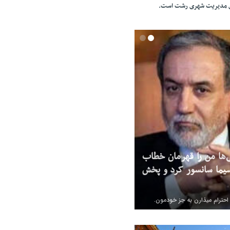
ای مدیریت شهری رشت است.
‌ها من را قهرمان خطاب
یما سانسور کرد و پخش
 احترام میذارن به جز خودمون.