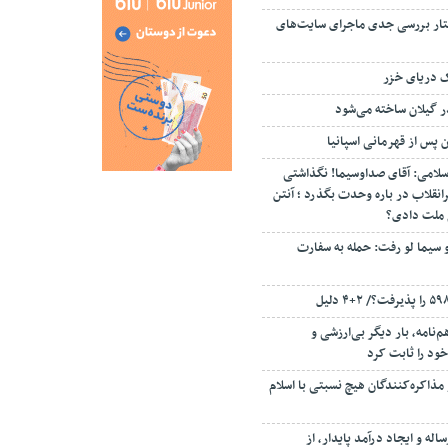
تار بررسی جدی ماجرای سایت‌های
ک دریای خزر
ن پس از قهرمانی اسپانیا
سلامی: آقای صداوسیما! نگذاشتی
انقلاب در باره وحدت بگذرد ؛ آنتن
م ملت دادی؟
 سیما لو رفت: حمله به سفارت
‌نامه، بار دیگر بی‌ارزشی و
ود را ثابت کرد
مذاکره‌کنندگان هیچ نسبتی با اسلام
اله و ایجاد درآمد پایدار، از