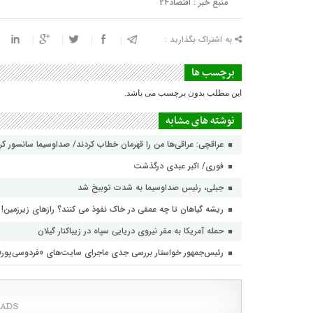
منبع خبر : اقتصاد24
به اشتراک بگذارید :
برچسب ها
این مطلب بدون برچسب می باشد.
نوشته های مشابه
عراقچی: عراقی‌ها من را قهرمان خطاب کردند/ صداوسیما سانسور ک
فوری/ اکبر عبدی درگذشت
جبلی، رئیس صداوسیما به شدت توبیخ شد
ریشه گیاهان تا چه عمقی در خاک نفوذ می کنند؟ رازهای زیرزمین!
حمله آمریکا به مقر نیروی دریایی سپاه در زیباکنار گیلان
رئیس‌جمهور خواستار بررسی جدی ماجرای سایت‌های «فردوسی‌پور