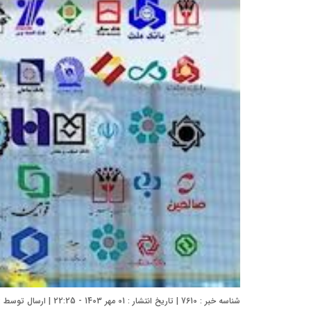
شناسه خبر : 7610 | تاریخ انتشار : 01 مهر 1403 - 22:25 | ارسال توسط :