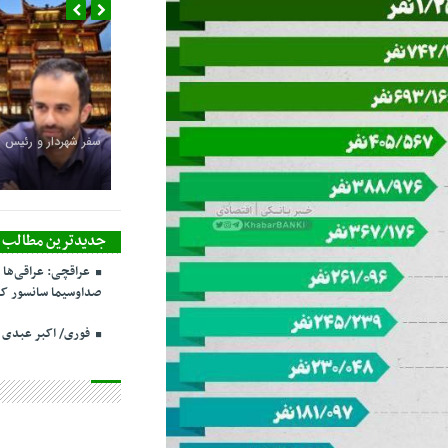
سفر شهردار و رئیس 
جدیدترین مطالب
عراقچی: عراقی‌ها 
صداوسیما سانسور کر
فوری/ اکبر عبدی