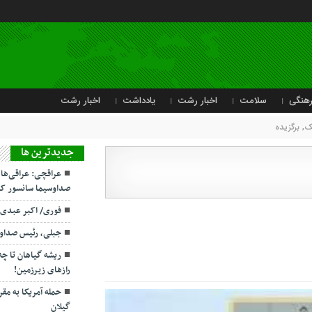
هنگی
سلامت
اخبار رشت
یادداشت
اخبار رشت
یک
,
برگزیده
جديدترين ها
عراقچی: عراقی‌ها
صداوسیما سانسور کر
فوری/ اکبر عبدی
جبلی، رئیس صداو
ریشه گیاهان تا چ
رازهای زیرزمین!
حمله آمریکا به مقر
گیلان