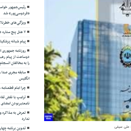
رئیس‌جمهور خواس
«فردوسی‌پور» شد
ویژگی‌های خطرنا
۷ هتل پنج ستاره در گیلان ساخته می‌شود
پیام شبانه پزشکیا
روزنامه جمهوری ا
دوساعت از پیام رهبر
را به مخالفان انسجا
سابقه مجری صدا و
انگلیس
چرا امام قطعنامه ۵۹۸ را پذیرفت؟/ ۲+۴ دلیل
ترامپ با نقض تفاهم
نامعتبربودن امضای خ
تعرض به مذاکره و 
ندارد
علی سیفی
تدوین برنامه چهارس