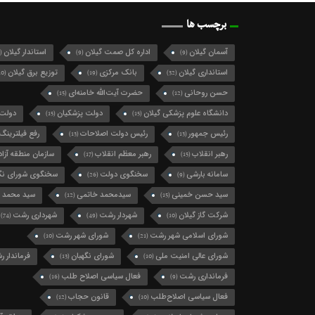
برچسب ها
آسمان گیلان
اداره کل صمت گیلان
استاندار گیلان
(124)
(9)
(9)
استانداری گیلان
بانک مرکزی
توزیع برق گیلان
(10)
(19)
(32)
حسن روحانی
حضرت آیت‌الله خامنه‌ای
(15)
(12)
دانشگاه علوم پزشکی گیلان
دولت پزشکیان
دولت 
(15)
(15)
رئیس جمهور
رئیس دولت اصلاحات
رفع فیلترینگ
(13)
(13)
رهبر انقلاب
رهبر معظم انقلاب
سازمان منطقه آزاد 
(17)
(15)
سامانه بارشی
سخنگوی دولت
سخنگوی شورای نگه
(26)
(9)
سید حسن خمینی
سیدمحمد خاتمی
سید محمد 
(12)
(15)
شرکت گاز گیلان
شهردار رشت
شهرداری رشت
(74)
(49)
(10)
شورای اسلامی شهر رشت
شورای شهر رشت
(10)
(21)
شورای عالی امنیت ملی
شورای نگهبان
فرماندار 
(13)
(10)
فرمانداری رشت
فعال سیاسی اصلاح طلب
(16)
(9)
فعال سیاسی اصلاح‌طلب
قانون حجاب
(12)
(10)